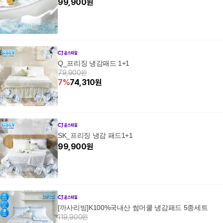
99,900
원
Q_프리징 냉감패드 1+1
79,900원
7
%
74,310
원
SK_프리징 냉감 패드1+1
99,900
원
[까사리빙]K100%국내산 썸머쿨 냉감패드 5종세트
119,900원