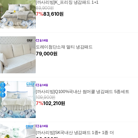
[까사리빙]K_프리징 냉감패드 1+1
89,900원
7
%
83,610
원
도레이첨단소재 멀티 냉감패드
79,000
원
[까사리빙]Q100%국내산 썸머쿨 냉감패드 5종세트
109,900원
7
%
102,210
원
[까사리빙]SK국내산 냉감패드 1종+ 1종 더