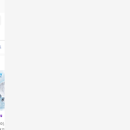
드
에어룸냉감침구
수면냉감패드
냉감패드1:1
에어룸냉감이불
에어룸냉감패드
포레냉감패
아이스블랑 국내10
SS_국내산 냉감패드 1
K 100%국내산 울트라
K국내산 
냉감패드 1+1
종+1종 더
즉각 냉감 패드 1종
+ 1종 더