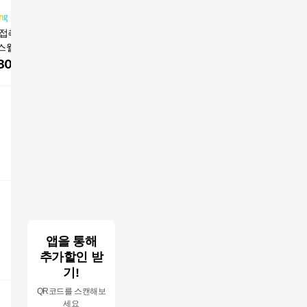
 접촉 냉감 차가운
한경희생활과학 ICE 냉
세사온라인 아이스온
세사온라
스웰 여름 침대 패
감패드 여름 침대, 쿨매
냉감 포르페 침대 패드
냉감 포르
매트, 아이스웰 올
트, 라이트그레이
800
원
77,410
원
88,500
원
109,65
트
대
앱을 통해
추가할인 받
기!
QR코드를 스캔해보
세요