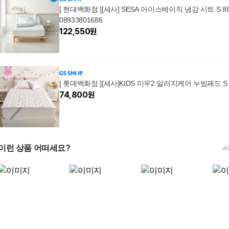
[ 현대백화점 ][세사] SESA 아이스베이직 냉감 시트 S 8
08933801686
122,550
원
[ 롯데백화점 ][세사]KIDS 미우2 알러지케어 누빔패드 S
74,800
원
이런 상품 어떠세요?