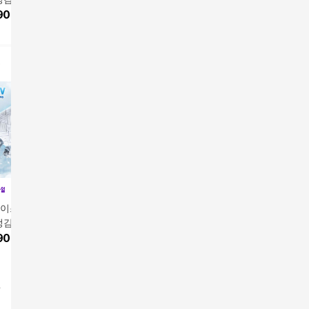
900
원
69,900
원
69,000
원
89,900
아이스블랑 국내10
SK국내산 냉감패드 1
[까사리빙]SK제트프레
[까사리빙
냉감패드 1+1
종+ 1종 더
쉬 도레이첨단소재냉
쉬 도레이
앱전용가
379,800원
앱전용가
3
900
원
99,900
원
감패드
감패드
7
%
353,214
원
7
%
297,