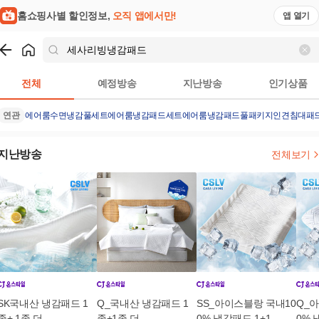
홈쇼핑사별 할인정보,
오직 앱에서만!
앱 열기
쇼핑
세사리빙냉감패드
검색결과
전체
예정방송
지난방송
인기상품
연관
에어룸수면냉감풀세트
에어룸냉감패드세트
에어룸냉감패드풀패키지
인견침대패
지난방송
전체보기
SK국내산 냉감패드 1
Q_국내산 냉감패드 1
SS_아이스블랑 국내10
Q_
종+ 1종 더
종+1종 더
0% 냉감패드 1+1
0% 