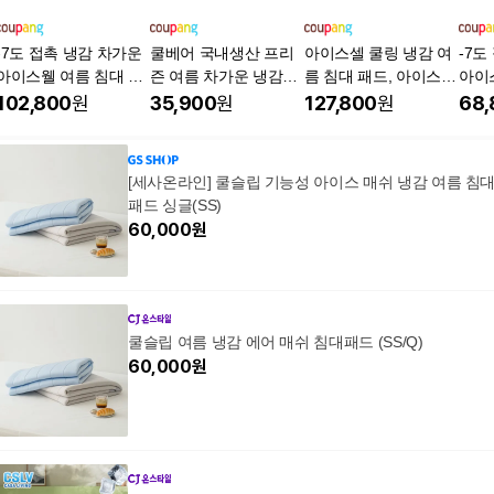
-7도 접촉 냉감 차가운
쿨베어 국내생산 프리
아이스셀 쿨링 냉감 여
-7도
아이스웰 여름 침대 패
즌 여름 차가운 냉감패
름 침대 패드, 아이스셀
아이
드 쿨매트, 아이스웰 화
드 고정밴드 쿨매트, 화
_아이보리
드 쿨
102,800
원
35,900
원
127,800
원
68,
이트
이트
화이
[세사온라인] 쿨슬립 기능성 아이스 매쉬 냉감 여름 침
패드 싱글(SS)
60,000
원
쿨슬립 여름 냉감 에어 매쉬 침대패드 (SS/Q)
60,000
원