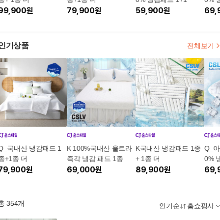
99,900
원
79,900
원
59,900
원
69,
인기상품
전체보기
Q_국내산 냉감패드 1
K 100%국내산 울트라
K국내산 냉감패드 1종
Q_
종+1종 더
즉각 냉감 패드 1종
+ 1종 더
0% 
79,900
원
69,000
원
89,900
원
69,
총
354
개
인기순
홈쇼핑사