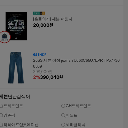
[흔들의자] 세븐 어젠다
20,000
원
26SS 세븐 여성 jeans 7U660C65U7EPR TP57730
8869
398,000원
2
%
390,040
원
세븐
연관검색어
트리트면트
GH트리트먼트
앙쥬팡
비노트
라삐아프샬롯에디션
세라클리닉