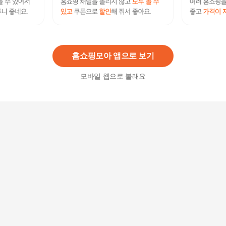
남자 청 와이드 데님 스트레이트 팬츠
34,800
원
홈쇼핑모아 앱으로 보기
모바일 웹으로 볼래요
남성 유행 와이드핏 청바지 스트리트 팬츠
65,800
원
남자 데일리 캐주얼 루즈핏 카펜터 버뮤다 데님 팬
츠
42,800
원