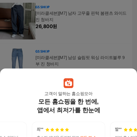
[미라클세븐][M7] 남자 고무줄 핀턱 봄팬츠 와이드
진 청바지
26,800
원
[미라클세븐][M7] 남성 슬림핏 워싱 라이트블루 9
부 진 청바지
64,000
원
고객이 말하는 홈쇼핑모아
모든 홈쇼핑을 한 번에,
남자 여자 와이드 데님 버뮤다 반바지
45,800
원
앱에서 최저가를 한눈에