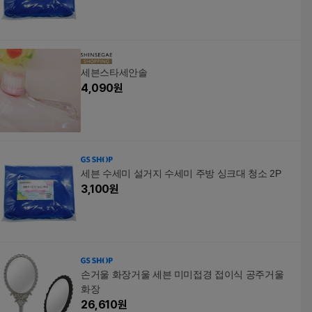
세븐스타세안솔
4,090
원
세븐 수세미 설거지 수세미 주방 싱크대 청소 2P
3,100
원
손거울 화장거울 세븐 미미접경 접이식 공주거울
화장
26,610
원