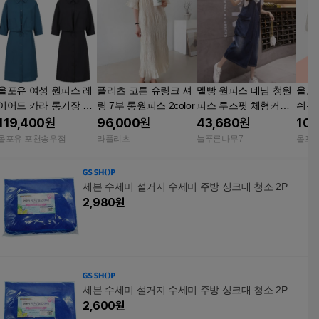
올포유 여성 원피스 레
플리츠 코튼 슈링크 셔
멜빵 원피스 데님 청원
올포
이어드 카라 롱기장 투
링 7부 롱원피스 2color
피스 루즈핏 체형커버
쉬폰 
피스형 7부 원피스 부
캐주얼 3색상
119,400
원
96,000
원
43,680
원
107
모님 선물 LONO7271
올포유 포천송우점
라플리츠
늘푸른나무7
올포
세븐 수세미 설거지 수세미 주방 싱크대 청소 2P
2,980
원
세븐 수세미 설거지 수세미 주방 싱크대 청소 2P
2,600
원