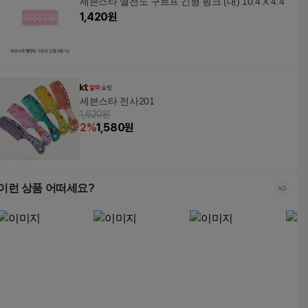
세븐스타 열전도 구르프 긴형 핑크 (대) 10.4 X 4.4
1,420
원
세븐스타 전사201
1,620원
2
%
1,580
원
이런 상품 어떠세요?