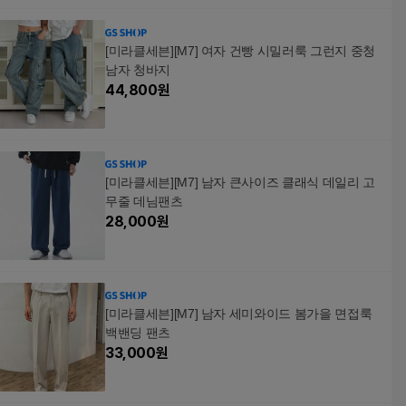
[미라클세븐][M7] 여자 건빵 시밀러룩 그런지 중청
남자 청바지
44,800
원
[미라클세븐][M7] 남자 큰사이즈 클래식 데일리 고
무줄 데님팬츠
28,000
원
[미라클세븐][M7] 남자 세미와이드 봄가을 면접룩
백밴딩 팬츠
33,000
원