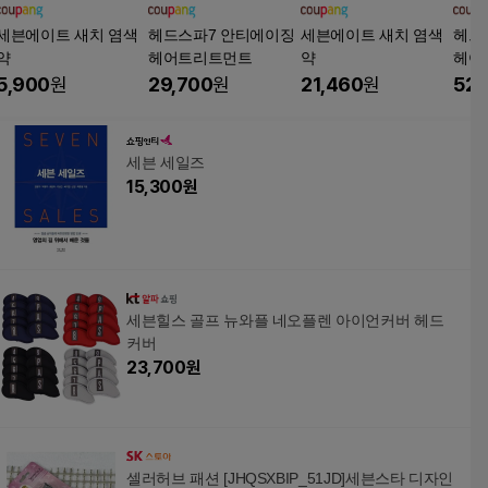
세븐에이트 새치 염색
헤드스파7 안티에이징
세븐에이트 새치 염색
헤드
약
헤어트리트먼트
약
헤어
5,900
원
29,700
원
21,460
원
52,
세븐 세일즈
15,300
원
세븐힐스 골프 뉴와플 네오플렌 아이언커버 헤드
커버
23,700
원
셀러허브 패션 [JHQSXBIP_51JD]세븐스타 디자인