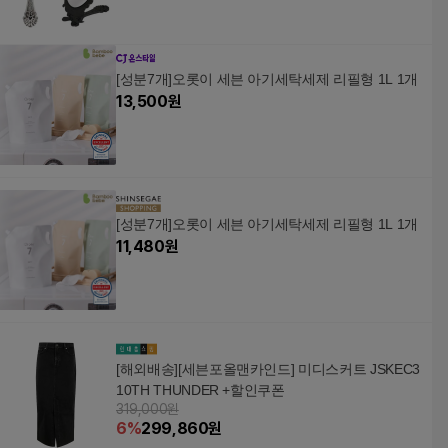
[성분7개]오롯이 세븐 아기세탁세제 리필형 1L 1개
13,500
원
[성분7개]오롯이 세븐 아기세탁세제 리필형 1L 1개
11,480
원
[해외배송][세븐포올맨카인드] 미디스커트 JSKEC3
10TH THUNDER +할인쿠폰
319,000원
6
%
299,860
원