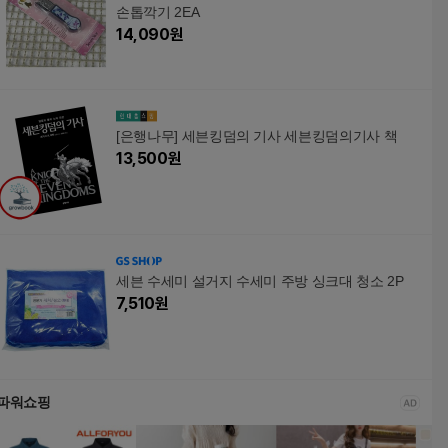
손톱깍기 2EA
14,090
원
[은행나무] 세븐킹덤의 기사 세븐킹덤의기사 책
13,500
원
세븐 수세미 설거지 수세미 주방 싱크대 청소 2P
7,510
원
파워쇼핑