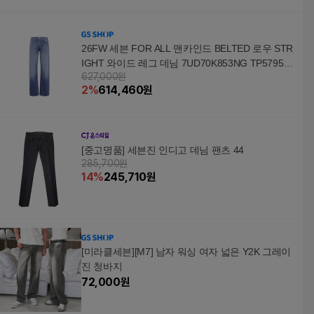
26FW 세븐 FOR ALL 맨카인드 BELTED 로우 STR
IGHT 와이드 레그 데님 7UD70K853NG TP579569
627,000원
167
2
%
614,460
원
[중고명품] 세븐진 인디고 데님 팬츠 44
285,700원
14
%
245,710
원
[미라클세븐][M7] 남자 워싱 여자 넓은 Y2K 그레이
진 청바지
72,000
원