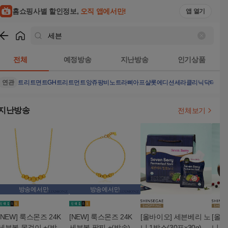
홈쇼핑사별 할인정보,
오직 앱에서만!
앱 열기
쇼핑
세븐
검색결과
전체
예정방송
지난방송
인기상품
연관
트리트면트
GH트리트먼트
앙쥬팡
비노트
라삐아프샬롯에디션
세라클리닉
닥터에픽
지난방송
전체보기
방송에서만
방송에서만
[NEW] 룩스몬즈 24K
[NEW] 룩스몬즈 24K
[올바이오] 세븐베리 노
[올바
세븐볼 목걸이 +(방송)
세븐볼 팔찌 +(방송) 골
니 1박스(30포x30g)
니 1병