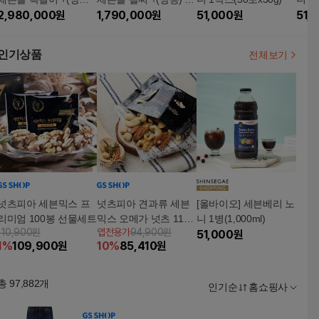
골드바 2개
2,980,000
원
드바 2개
1,790,000
원
51,000
원
51,
인기상품
전체보기
넛츠피아 세븐믹스 프
넛츠피아 견과류 세븐
[올바이오] 세븐베리 노
리미엄 100봉 선물세트
믹스 오메가 넛츠 110
니 1병(1,000ml)
110,900원
앱전용가
94,900원
봉
51,000
원
1
%
109,900
원
10
%
85,410
원
총
97,882
개
인기순
홈쇼핑사