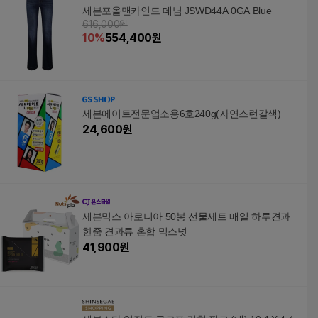
세븐포올맨카인드 데님 JSWD44A 0GA Blue
616,000원
10
%
554,400
원
세븐에이트전문업소용6호240g(자연스런갈색)
24,600
원
세븐믹스 아로니아 50봉 선물세트 매일 하루견과
한줌 견과류 혼합 믹스넛
41,900
원