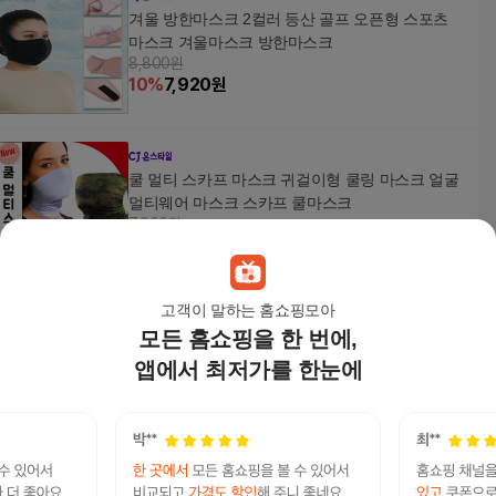
겨울 방한마스크 2컬러 등산 골프 오픈형 스포츠
마스크 겨울마스크 방한마스크
8,800원
10
%
7,920
원
쿨 멀티 스카프 마스크 귀걸이형 쿨링 마스크 얼굴
멀티웨어 마스크 스카프 쿨마스크
7,900원
10
%
7,110
원
고객이 말하는 홈쇼핑모아
모든 홈쇼핑을 한 번에,
[스포츠ACC]고운골프 UV차단 골프 고급형 멀티마
스크 스포츠마스
앱에서 최저가를 한눈에
23,400
원