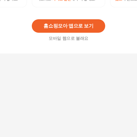
골프 마스크 방한마스크 2컬러 겨울 오픈형 등산
스포츠 겨울마스크 방한마스크
8,800
원
홈쇼핑모아 앱으로 보기
모바일 웹으로 볼래요
쿨 멀티 스카프 마스크 귀걸이형 쿨링 마스크 얼굴
멀티웨어 마스크 스카프 쿨마스크
7,900
원
귀걸이형 냉감 마스크 멀티 스카프 쿨 멀티마스크
쿨링 마스크 쿨스카프 쿨마스크
7,900
원
안면방한 마스크 귀마게 일체형 등산 러닝 귀마개