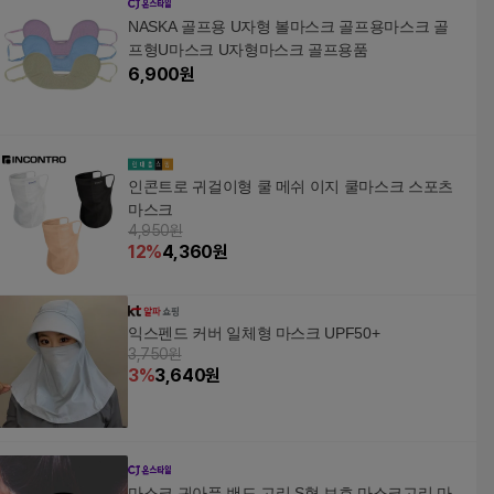
NASKA 골프용 U자형 볼마스크 골프용마스크 골
프형U마스크 U자형마스크 골프용품
6,900
원
인콘트로 귀걸이형 쿨 메쉬 이지 쿨마스크 스포츠
마스크
4,950원
12
%
4,360
원
익스펜드 커버 일체형 마스크 UPF50+
3,750원
3
%
3,640
원
마스크 귀아픔 밴드 고리 S형 보호 마스크고리 마