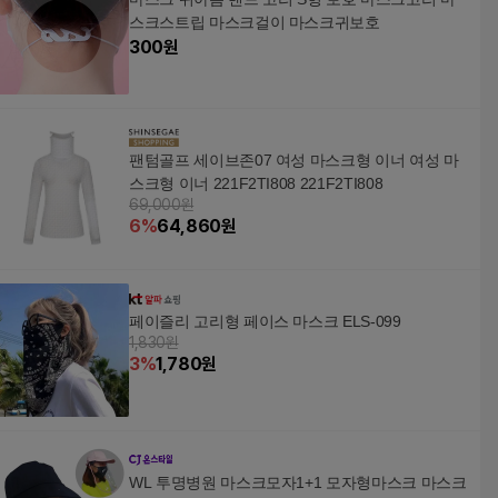
스크스트립 마스크걸이 마스크귀보호
300
원
팬텀골프 세이브존07 여성 마스크형 이너 여성 마
스크형 이너 221F2TI808 221F2TI808
69,000원
6
%
64,860
원
페이즐리 고리형 페이스 마스크 ELS-099
1,830원
3
%
1,780
원
WL 투명병원 마스크모자1+1 모자형마스크 마스크