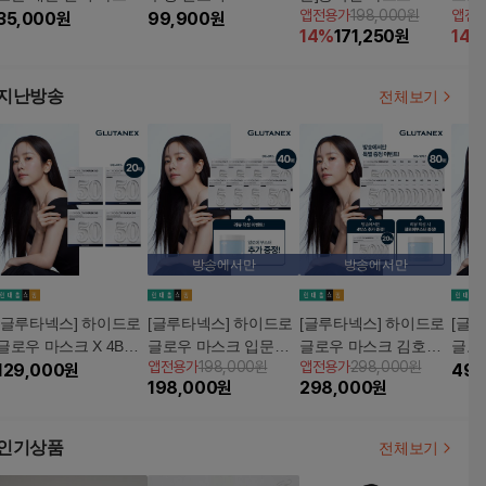
앱전용가
198,000원
앱전
1세트 27ml x 10장
35,000
원
결세럼 50ml 2병 마스
99,900
원
10ml*6+스패출라2
패출
14
%
171,250
원
14
%
크 1세트
지난방송
전체보기
방송에서만
방송에서만
[글루타넥스] 하이드로
[글루타넥스] 하이드로
[글루타넥스] 하이드로
[글
글로우 마스크 X 4BOX
글로우 마스크 입문패
글로우 마스크 김호영
글로우
앱전용가
198,000원
앱전용가
298,000원
(1box=5매)
129,000
원
키지
패키지
(=5매
49,
198,000
원
298,000
원
인기상품
전체보기