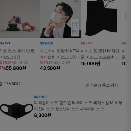
하트 잔스 괄사 단품
싱그라미 덴탈형 KF94
이지스 [단품] UV 차단
이지스
+마스크 1장
에어슬림 마스크 150매
쿨 마스크 스포츠형 1
쿨 마
앱전용가
60,000원
앱전용가
43,500원
장
15,000
원
장
10,
7
%
55,800
원
43,500
원
총
175,504
개
인기순
홈쇼핑사
다회용마스크 할로윈 타투마스크 해적스컬 M 세부
리형마스크 청소년마스크 새부리마스크
8,300
원