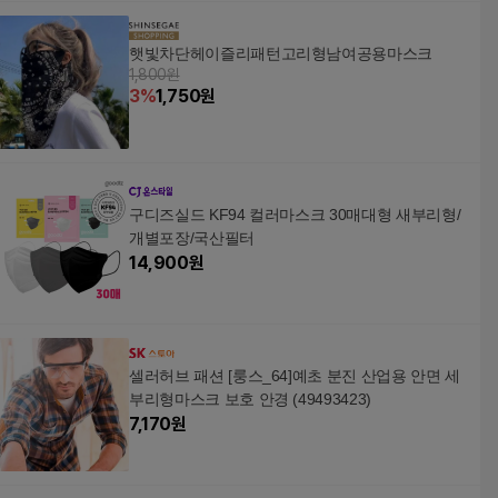
햇빛차단헤이즐리패턴고리형남여공용마스크
1,800원
3
%
1,750
원
구디즈실드 KF94 컬러마스크 30매대형 새부리형/
개별포장/국산필터
14,900
원
셀러허브 패션 [룽스_64]예초 분진 산업용 안면 세
부리형마스크 보호 안경 (49493423)
7,170
원