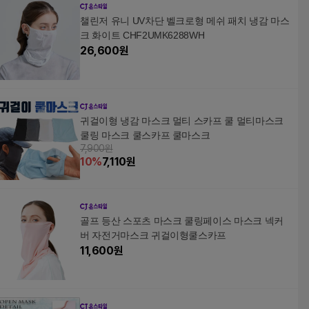
챌린저 유니 UV차단 벨크로형 메쉬 패치 냉감 마스
크 화이트 CHF2UMK6288WH
26,600
원
귀걸이형 냉감 마스크 멀티 스카프 쿨 멀티마스크
쿨링 마스크 쿨스카프 쿨마스크
7,900원
10
%
7,110
원
골프 등산 스포츠 마스크 쿨링페이스 마스크 넥커
버 자전거마스크 귀걸이형쿨스카프
11,600
원