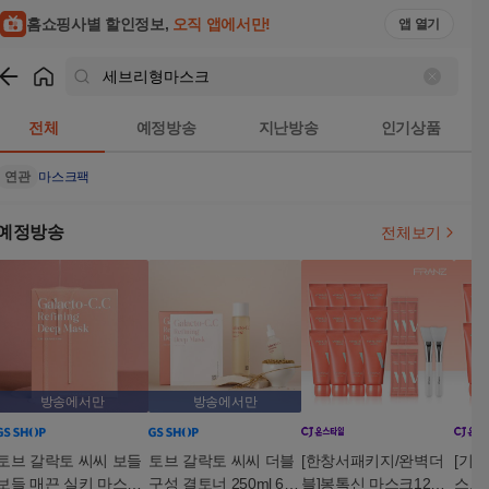
홈쇼핑사별 할인정보,
오직 앱에서만!
앱 열기
쇼핑
세브리형마스크
검색결과
전체
예정방송
지난방송
인기상품
연관
마스크팩
예정방송
전체보기
방송에서만
방송에서만
토브 갈락토 씨씨 보들
토브 갈락토 씨씨 더블
[한창서패키지/완벽더
[기본
보들 매끈 실키 마스크
구성 결토너 250ml 6병
블]봉톡신 마스크12통+
스크 