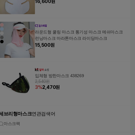
16,600
원
라운드형 쿨링 마스크 통기성 마스크 메쉬마스크
런닝마스크 마라톤마스크 라이딩마스크
15,500
원
입체형 방한마스크 438269
2,540원
3
%
2,470
원
세브리형마스크
연관검색어
마스크팩