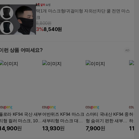
택1개 마스크형/귀걸이형 자외선차단 쿨 전면 마스
크
8,800원
3
%
8,540
원
이런 상품 어떠세요?
플로라 KF94 국산 새부
어반위즈 KF94 마스크
스마티 국내산 KF94 중
허글리
리형 컬러 마스크, 10매
새부리형 마스크 대형,
형 숨쉬기 편한 새부리
하고
입, 10개, 컬러혼합5종
25매, 4개, 그레이
형 마스크, 화이트, 1세
리형 
14,900
원
13,930
원
7,900
원
11,
(중형)
트, 100매
형, 1