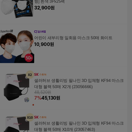
형] 흰색 3Px25팩
32,900
원
어린이 새부리형 일회용 마스크 50매 화이트
10,900
원
셀러허브 생활리빙 필나인 3D 입체형 KF94 마스크
대형 블랙 50매 X2개 (23056666)
48,520원
7
%
45,130
원
셀러허브 생활리빙 필나인 3D 입체형 KF94 마스크
대형 블랙 50매 X10개 (23057463)