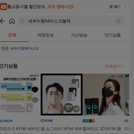
홈쇼핑사별 할인정보,
오직 앱에서만!
앱 열기
쇼핑
세부리형94마스크블랙
검색결과
전체
예정방송
지난방송
인기상품
연관
세부리형94마스크
인기상품
전체보기
크린조이 KF94 새부리
붐 싱그라미 KF94 새부
힐메이드 3D KF94 황
미마마