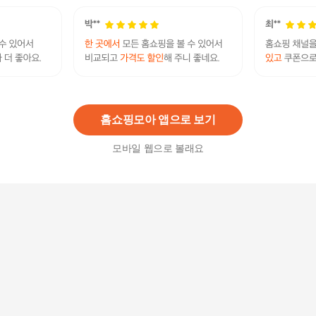
에어데이즈 와이드 KF94 마스크 중형 블랙 30매
+할인쿠폰
21,600원
13
%
18,800
원
홈쇼핑모아 앱으로 보기
모바일 웹으로 볼래요
KF94 새부리형 소형 블랙 키리아 마스크 100매
24,900
원
에어데이즈 KF94 새부리형 마스크 중형 와이드 50
매 검정색
35,900
원