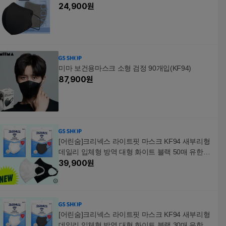
24,900
원
미마 보건용마스크 소형 검정 90개입(KF94)
87,900
원
[어린숨]크리넥스 라이트핏 마스크 KF94 새부리형
데일리 입체형 방역 대형 화이트 블랙 50매 유한킴
벌
39,900
원
[어린숨]크리넥스 라이트핏 마스크 KF94 새부리형
데일리 입체형 방역 대형 화이트 블랙 30매 유한킴