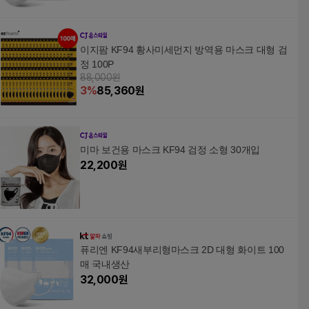
이지팜 KF94 황사미세먼지 방역용 마스크 대형 검
정 100P
88,000원
3
%
85,360
원
미마 보건용 마스크 KF94 검정 소형 30개입
22,200
원
퓨리엔 KF94새부리형마스크 2D 대형 화이트 100
매 국내생산
32,000
원