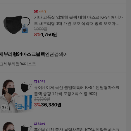
기타 고품질 입체형 블랙 대형 마스크 KF94 애니가
드 새부리형 1매 개인 보호 식약처 방역 보호마스
1,900원
크 WFIQIU9
8
%
1,750
원
세부리형94마스크블랙
연관검색어
세부리형94마스크
퓨어네이처 국산 볼밀착특허 KF94 덴탈형마스크
블랙 중형 1개씩 포장 3박스 총 90매
37,500원
3
%
36,380
원
퓨어네이처 국산 볼밀착특허 KF94 덴탈형마스크