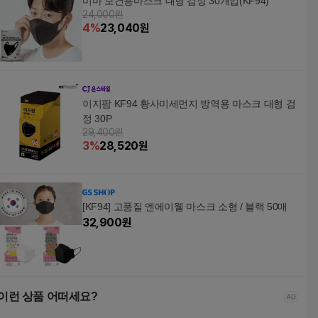
미마 보건용마스크 대형 검정 30개입(KF94)
24,000원
4
%
23,040
원
이지팜 KF94 황사미세먼지 방역용 마스크 대형 검
정 30P
29,400원
3
%
28,520
원
[KF94] 고품질 엔에이웰 마스크 소형 / 블랙 50매
32,900
원
이런 상품 어떠세요?