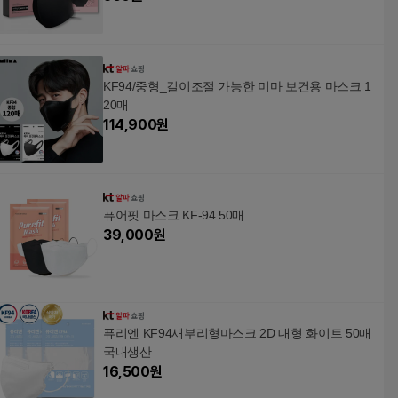
KF94/중형_길이조절 가능한 미마 보건용 마스크 1
20매
114,900
원
퓨어핏 마스크 KF-94 50매
39,000
원
퓨리엔 KF94새부리형마스크 2D 대형 화이트 50매
국내생산
16,500
원