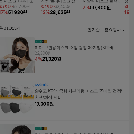
형 마스크 100매 소형
리형 컬러마스크 선택
사방역 마스크 블랙 (1
정 소
앱전용가
62,700원
앱전용가
32,400원
앱전
블랙/화이트/그레이
120매 베이지/그레이/
00매/대형중형)
7
%
50,900
원
17
%
51,930
원
12
%
28,625
원
19
%
블랙/핑크 中 택1
총
31,013
개
인기순
홈쇼핑사
미마 보건용마스크 소형 검정 30개입(KF94)
22,200원
4
%
21,320
원
숨쉬고 KF94 중형 새부리형 마스크 25매입 검정/
흰색/회색 택1
17,300
원