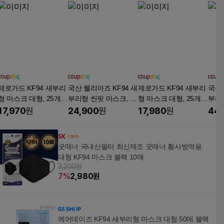
제로가드 KF94 새부리
국산 웰리아즈 KF94 새
제로가드 KF94 새부리
국산 
형 마스크 대형, 25개
부리형 씬핏 마스크, 대
형 마스크 대형, 25개
부리형
입, 4개, 블랙
형 블랙, 2개, 50매
입, 4개, 그레이
형 블
17,970
원
24,900
원
17,980
원
44,
굿매너 국내산필터 최신제조 굿매너 황사방역용
대형 KF94 마스크 블랙 10매
3,200원
7
%
2,980
원
에어데이즈 KF94 새부리형 마스크 대형 50매 블랙