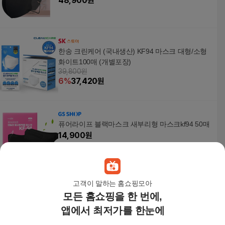
48,900
원
한송 크린케어 (국내생산) KF94 마스크 대형/소형
화이트100매 (개별포장)
39,800원
6
%
37,420
원
퓨어라이프 블랙마스크 새부리형 마스크kf94 50매
14,900
원
고객이 말하는 홈쇼핑모아
모든 홈쇼핑을 한 번에,
에어데이즈 마스크 KF94 새부리형 마스크 대형 10
매 블랙
앱에서 최저가를 한눈에
4,900
원