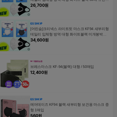
벌
26,700
원
[어린숨]크리넥스 라이트핏 마스크 KF94 새부리형
데일리 입체형 방역 대형 화이트블랙 미개봉박스 4
0매
34,600
원
브레스마스크 KF-94(블랙) 대형 / 50매입
12,400
원
에어데이즈 KF94 블랙 새부리형 보건용 마스크 중
형 1매입
560
원