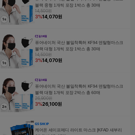
블랙 중형 1개씩 포장 1박스 총 30매
14,500원
3
%
14,070
원
퓨어네이처 국산 볼밀착특허 KF94 덴탈형마스크
블랙 대형 1개씩 포장 1박스 총 30매
14,500원
3
%
14,070
원
퓨어네이처 국산 볼밀착특허 KF94 덴탈형마스크
블랙 대형 1개씩 포장 2박스 총 60매
26,900원
3
%
26,100
원
케어온 세이프메디 라이트 마스크 [KFAD 새부리