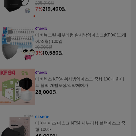
235,910원
7
%
219,400
원
에버뉴크린 새부리형 황사방역마스크(KF94)(그레
이/소형) 100입
10,900원
3
%
10,580
원
에버렉스 KF94 황사방역마스크 중형 100매 화이
트,블랙 개별포장/식약처허가
28,000
원
에어데이즈 마스크 KF94 새부리형 블랙마스크 중
형 100매