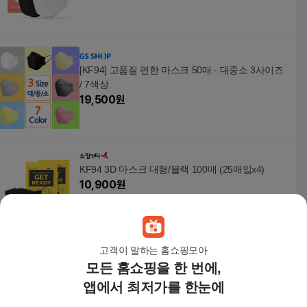
[KF94] 고품질 편한 마스크 50매 - 대중소 3사이즈
/ 7색상
19,500
원
KF94 3D 마스크 대형/블랙 100매 (25매입x4)
10,900
원
고객이 말하는 홈쇼핑모아
모든 홈쇼핑을 한 번에,
퓨어네이처 국산 볼밀착특허 KF94 덴탈형마스크
벌크포장 화이트 대형 1박스 총 50매
앱에서 최저가를 한눈에
19,500원