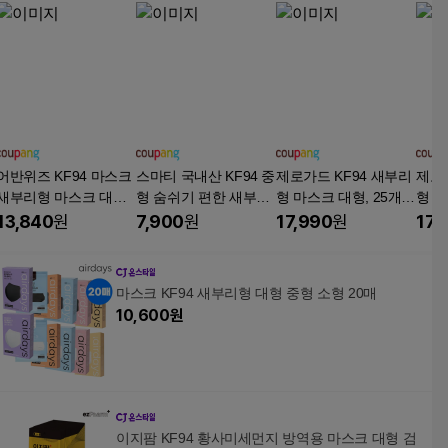
어반위즈 KF94 마스크
스마티 국내산 KF94 중
제로가드 KF94 새부리
제로가
새부리형 마스크 대형,
형 숨쉬기 편한 새부리
형 마스크 대형, 25개
형 마
25매, 4개, 화이트
형 마스크, 화이트, 1세
입, 4개, 화이트
입, 
13,840
원
7,900
원
17,990
원
17,
트, 100매
마스크 KF94 새부리형 대형 중형 소형 20매
10,600
원
이지팜 KF94 황사미세먼지 방역용 마스크 대형 검