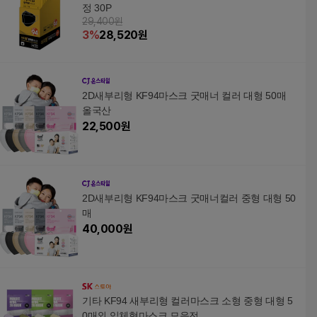
정 30P
29,400원
3
%
28,520
원
2D새부리형 KF94마스크 굿매너 컬러 대형 50매
올국산
22,500
원
2D새부리형 KF94마스크 굿매너컬러 중형 대형 50
매
40,000
원
기타 KF94 새부리형 컬러마스크 소형 중형 대형 5
0매외 입체형마스크 모음전