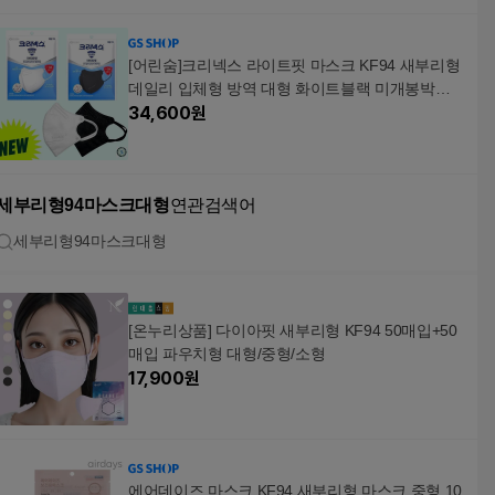
[어린숨]크리넥스 라이트핏 마스크 KF94 새부리형
데일리 입체형 방역 대형 화이트블랙 미개봉박스 4
0매
34,600
원
세부리형94마스크대형
연관검색어
세부리형94마스크대형
[온누리상품] 다이아핏 새부리형 KF94 50매입+50
매입 파우치형 대형/중형/소형
17,900
원
에어데이즈 마스크 KF94 새부리형 마스크 중형 10