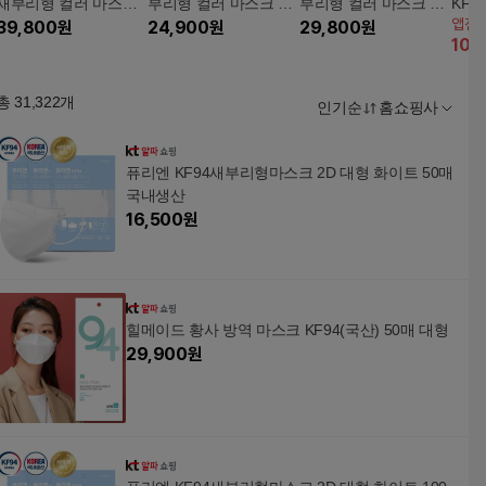
새부리형 컬러 마스크
부리형 컬러 마스크 10
부리형 컬러 마스크 10
KF9
앱전
200장 (대형)
39,800
원
0장(대형)
24,900
원
0장(대형)_SS 에디션
29,800
원
혼합 
10
%
총
31,322
개
인기순
홈쇼핑사
퓨리엔 KF94새부리형마스크 2D 대형 화이트 50매
국내생산
16,500
원
힐메이드 황사 방역 마스크 KF94(국산) 50매 대형
29,900
원