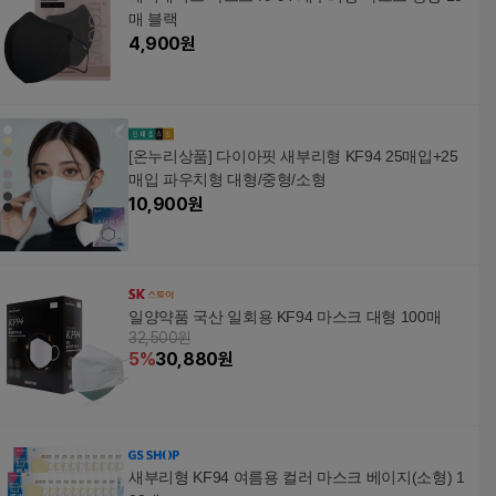
매 블랙
4,900
원
[온누리상품] 다이아핏 새부리형 KF94 25매입+25
매입 파우치형 대형/중형/소형
10,900
원
일양약품 국산 일회용 KF94 마스크 대형 100매
32,500원
5
%
30,880
원
새부리형 KF94 여름용 컬러 마스크 베이지(소형) 1