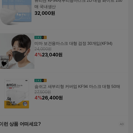
퓨리엔 KF94새부리형마스크 2D 대형 화이트 100
매 국내생산
32,000
원
미마 보건용마스크 대형 검정 30개입(KF94)
24,000원
4
%
23,040
원
숨쉬고 새부리형 커버업 KF94 마스크 대형 50매
27,500원
4
%
26,400
원
이런 상품 어떠세요?