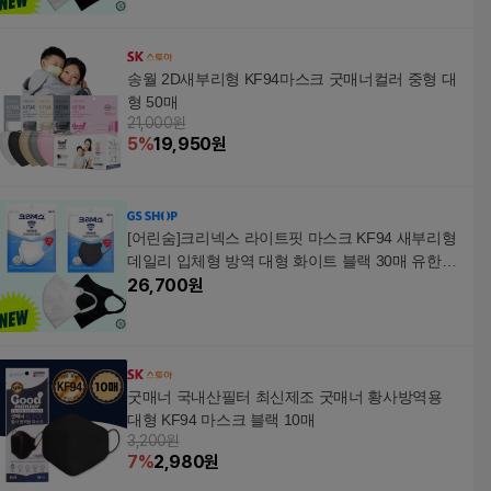
송월 2D새부리형 KF94마스크 굿매너컬러 중형 대
형 50매
21,000원
5
%
19,950
원
[어린숨]크리넥스 라이트핏 마스크 KF94 새부리형
데일리 입체형 방역 대형 화이트 블랙 30매 유한킴
벌
26,700
원
굿매너 국내산필터 최신제조 굿매너 황사방역용
대형 KF94 마스크 블랙 10매
3,200원
7
%
2,980
원