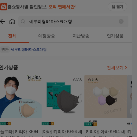
홈쇼핑사별 할인정보,
오직 앱에서만!
앱 열기
쇼핑
세부리형94마스크대형
검색결과
전체
예정방송
지난방송
인기상품
연관
세부리형94마스크대형
인기상품
전체보기
[플로라] 키리아 KF94
[아바] 키리아 KF94 새
[키리아] 아바 KF94 새
키리