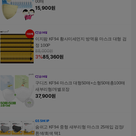
00매
15,900
원
이지팜 KF94 황사미세먼지 방역용 마스크 대형 검
정 100P
88,000원
3
%
85,360
원
구디즈 KF94 마스크 대형50매+소형50매총100매
새부리형/개별포장
37,900
원
숨쉬고 KF94 중형 새부리형 마스크 25매입 검정/
흰색/회색 택1