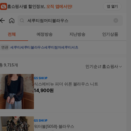
홈쇼핑사별 할인정보,
오직 앱에서만!
앱 열기
쇼핑
세루티썸머티블라우스
검색결과
전체
예정방송
지난방송
인기상품
연관
세루티
세루티블라우스
세루티썸머
세루티셔츠
총
9,715
개
인기순
홈쇼핑사
식스에비뉴 피더 쉬폰 블라우스 니트
14,900
원
워터볼[5058]-블라우스