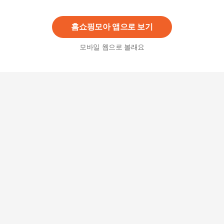
30,300
원
홈쇼핑모아 앱으로 보기
모바일 웹으로 볼래요
여성용 인견 가오리 블라우스 여름 시원한 반팔 티
셔츠 엄마옷
10,900
원
여성 여름 쿨 냉감 인견 나시 블라우스 빅사이즈 티
14,300
원
여성 여름 반팔 인견 블라우스 빅사이즈 루즈핏 블
라우스 반팔티