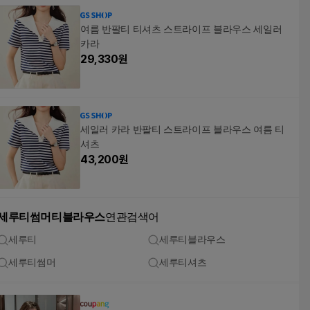
여름 반팔티 티셔츠 스트라이프 블라우스 세일러
카라
29,330
원
세일러 카라 반팔티 스트라이프 블라우스 여름 티
셔츠
43,200
원
세루티썸머티블라우스
연관검색어
세루티
세루티블라우스
세루티썸머
세루티셔츠