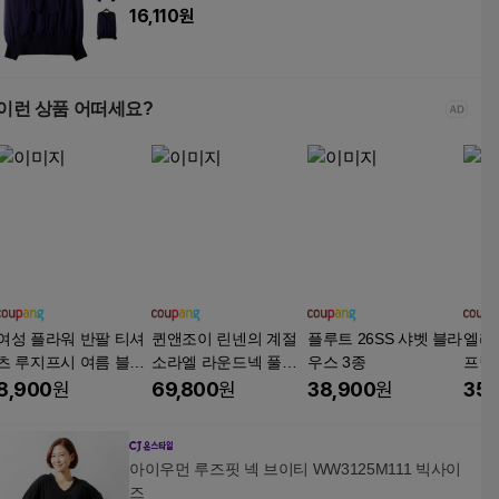
16,110
원
이런 상품 어떠세요?
여성 플라워 반팔 티셔
퀸앤조이 린넨의 계절
플루트 26SS 샤벳 블라
엘라
츠 루지프시 여름 블라
소라엘 라운드넥 풀오
우스 3종
프릴
우스
버 반팔 티블라우스
폰 
8,900
원
69,800
원
38,900
원
35,
지 
아이우먼 루즈핏 넥 브이티 WW3125M111 빅사이
즈