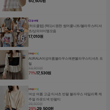
60,500
원
[하프클럽] (택1)시원한 썸머쿨니트/블라우스/티셔
츠/상의아이템모음
17,010
원
AURALA여성여름블라우스예쁜블라우스티셔츠 프
릴
59,900원
71
%
17,530
원
여성 여름 고급 티셔츠 반팔 블라우스 데일리룩 캐
주얼 라운드넥 반팔티
39,500원
25
%
29,500
원