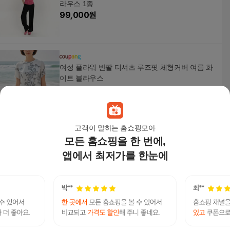
라우스 1종
99,000
원
여성 플라워 반팔 티셔츠 루즈핏 체형커버 여름 화
이트 블라우스
8,900
원
고객이 말하는 홈쇼핑모아
모든 홈쇼핑을 한 번에,
[더핸드메이드]썸머 실키 데일리 티블라우스 (한여
름 반팔) (55-
앱에서 최저가를 한눈에
6,500
원
소매 버튼 백 셔링 면 7부 티셔츠 여름 상의 여름 퍼
프 반팔 상의 블라우스 티셔츠 티