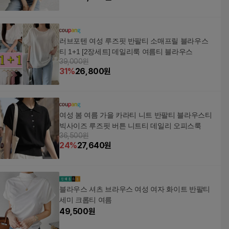
러브포텐 여성 루즈핏 반팔티 소매프릴 블라우스
티 1+1 [2장세트] 데일리룩 여름티 블라우스
39,000원
31
%
26,800
원
여성 봄 여름 가을 카라티 니트 반팔티 블라우스티
빅사이즈 루즈핏 버튼 니트티 데일리 오피스룩
36,500원
24
%
27,640
원
블라우스 셔츠 브라우스 여성 여자 화이트 반팔티
세미 크롭티 여름
49,500
원