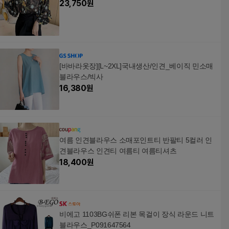
23,750
원
[바바라옷장][L~2XL]국내생산/인견_베이직 민소매
블라우스/빅사
16,380
원
여름 인견블라우스 소매포인트티 반팔티 5컬러 인
견블라우스 인견티 여름티 여름티셔츠
18,400
원
비에고 1103BG쉬폰 리본 목걸이 장식 라운드 니트
블라우스_P091647564