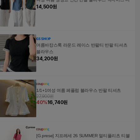
14,500
원
여름바캉스룩 라운드 레이스 반팔티 반팔 티셔츠
블라우스
34,200
원
1/1+1여성 여름 페플럼 블라우스 반팔 티셔츠
27,900원
40
%
16,740
원
[G.prese] 지프레세 26 SUMMER 멀티플리츠 티블