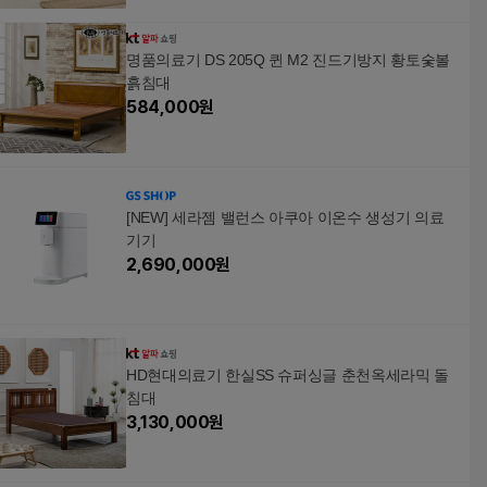
명품의료기 DS 205Q 퀸 M2 진드기방지 황토숯볼
흙침대
584,000
원
[NEW] 세라젬 밸런스 아쿠아 이온수 생성기 의료
기기
2,690,000
원
HD현대의료기 한실SS 슈퍼싱글 춘천옥세라믹 돌
침대
3,130,000
원