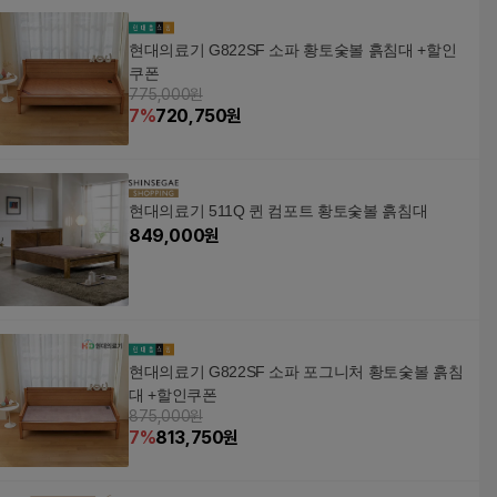
현대의료기 G822SF 소파 황토숯볼 흙침대 +할인
쿠폰
775,000원
7
%
720,750
원
현대의료기 511Q 퀸 컴포트 황토숯볼 흙침대
849,000
원
현대의료기 G822SF 소파 포그니처 황토숯볼 흙침
대 +할인쿠폰
875,000원
7
%
813,750
원