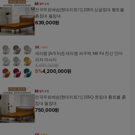
전국무료배송[현대의료기] 205S 싱글침대 황토볼
흙침대 돌침대
639,000
원
세라젬 [A/S 5년] 세라젬 파우제 M8 Fit 전신 안마
의자 마사지
4,400,000원
5
%
4,200,000
원
전국무료배송[현대의료기] 205Q 퀸침대 황토볼 흙
침대 돌침대
750,000
원