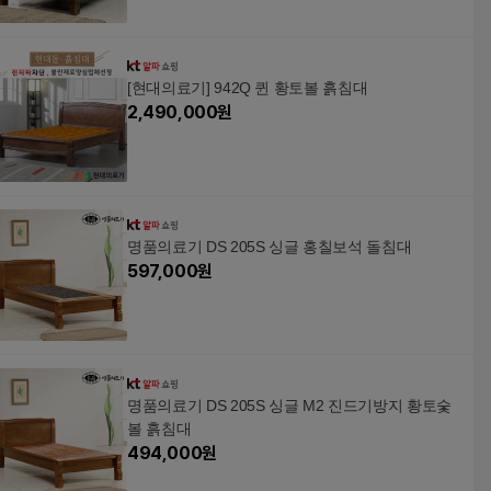
[현대의료기] 942Q 퀸 황토볼 흙침대
2,490,000
원
명품의료기 DS 205S 싱글 홍칠보석 돌침대
597,000
원
명품의료기 DS 205S 싱글 M2 진드기방지 황토숯
볼 흙침대
494,000
원