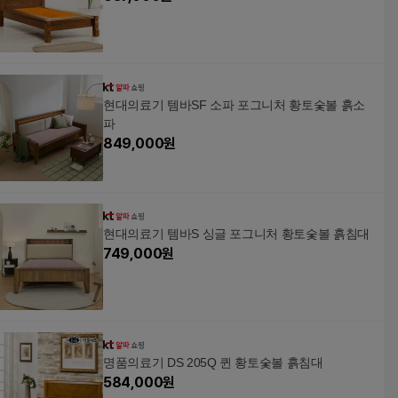
(강약조절5단계), 브라
운
현대의료기 템바SF 소파 포그니처 황토숯볼 흙소
파
849,000
원
현대의료기 템바S 싱글 포그니처 황토숯볼 흙침대
749,000
원
명품의료기 DS 205Q 퀸 황토숯볼 흙침대
584,000
원