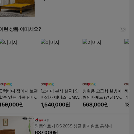
이런 상품 어떠세요?
굿럭바디 접어서 보관
[코지마 본사 설치] 안
병원용 고급형 웰빙어
써마드
할수 있는 가죽 안마매
마의자 에디스, CMC-X
깨안마매트 (견정) V-40
기 Th
트 마사지기, GD-002,
2700
15 어깨두드림 두타매
159,000
원
1,540,000
원
568,000
원
139
가죽
트(강약조절5단계) 전
신안마기 전신마사지
매트, 대동(견정)안마매
명품의료기 DS 205S 싱글 한지황토 흙침대
트 두타매트(신제품)
637,000
원