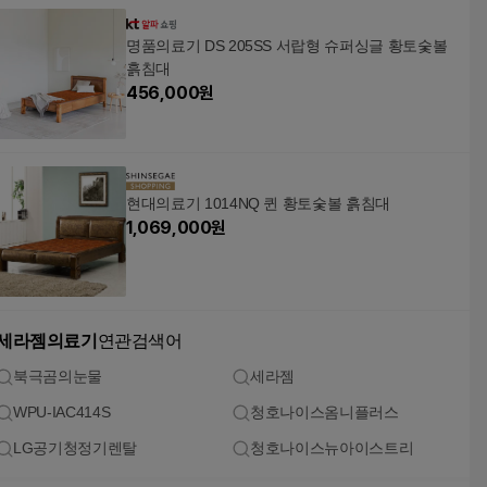
명품의료기 DS 205SS 서랍형 슈퍼싱글 황토숯볼
흙침대
456,000
원
현대의료기 1014NQ 퀸 황토숯볼 흙침대
1,069,000
원
세라젬의료기
연관검색어
북극곰의눈물
세라젬
WPU-IAC414S
청호나이스옴니플러스
LG공기청정기렌탈
청호나이스뉴아이스트리