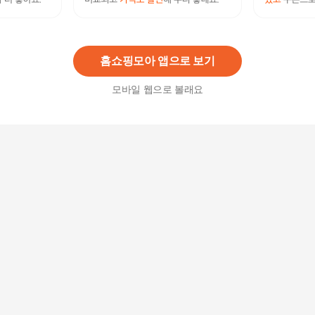
[현대의료기] 205S V2 싱글 홍맥반석 돌침대 수납
침대
659,000원
26
%
487,660
원
홈쇼핑모아 앱으로 보기
모바일 웹으로 볼래요
현대의료기 템바Q 퀸 포그니처 황토숯볼 흙침대 H
D +할인쿠폰
849,000원
17
%
704,670
원
현대의료기 [HD] [현대의료기] 205S 홍맥반석 싱글
돌침대
625,000원
22
%
486,500
원
현대의료기 벨라Q 퀸 게르마늄 패브릭 돌침대 HD