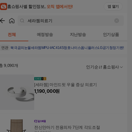
홈쇼핑사별 할인정보,
오직 앱에서만!
앱 열기
쇼핑
세라젬의료기
검색결과
전체
예정방송
지난방송
인기상품
연관
북극곰의눈물
세라젬
WPU-IAC414S
청호나이스옴니플러스
LG공기청정기렌탈
청
총
9,090
개
인기순
홈쇼핑사
[세라젬] 마인드핏 우울 증상 의료기
1,190,000
원
전신안마기 전용의자 7단계 각도조절