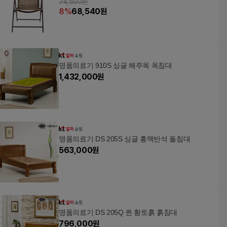
74,500원
8
%
68,540
원
명품의료기 910S 싱글 해주옥 옥침대
1,432,000
원
명품의료기 DS 205S 싱글 홍맥반석 돌침대
563,000
원
명품의료기 DS 205Q 퀸 황토흙 흙침대
796,000
원