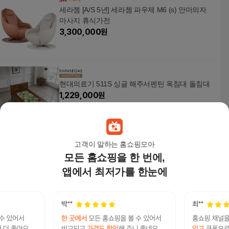
세라젬 [A/S 5년] 세라젬 파우제 M6 (s) 안마의자
마사지 휴식가전
3,300,000
원
현대의료기 511S 싱글 해주서펜틴 옥침대 돌침대
1,229,000
원
고객이 말하는 홈쇼핑모아
모든 홈쇼핑을 한 번에,
[현대의료기] 전국무료배송 205Q 퀸 블루펄 돌침
대
앱에서 최저가를 한눈에
2,090,000원
21
%
1,651,100
원