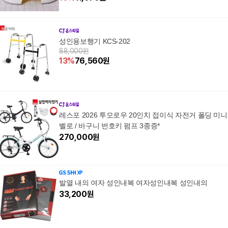
성인용보행기 KCS-202
88,000원
13
%
76,560
원
레스포 2026 투모로우 20인치 접이식 자전거 폴딩 미니
벨로 / 바구니 번호키 펌프 3종증*
270,000
원
발열 내의 여자 성인내복 여자성인내복 성인내의
33,200
원