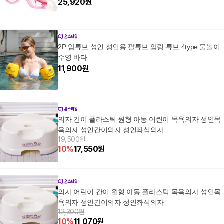
25,920
원
2P 암튜브 성인 성인용 팔튜브 암링 튜브 4type 물놀이
수영 바다
11,900
원
의자 간이 플라스틱 원형 아동 어린이 목욕의자 성인목
욕의자 성인간이의자 성인좌식의자
19,500원
10
%
17,550
원
의자 어린이 간이 원형 아동 플라스틱 목욕의자 성인목
욕의자 성인간이의자 성인좌식의자
12,300원
10
%
11,070
원