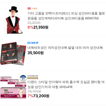
기타 고품질 반짝이조끼(레드) 의상 성인파티용품 할로
윈용품 성인캐릭터파티복 성인파티용품 W040766
23,200원
8
%
21,350
원
내복세트성인 여자성인내복 발열 내의 여자 성인내복
35,500
원
디펜드 스타일 언더웨어 파워 흡수력 요실금 팬티형 여
성용 성인기저귀 대형 16매x4팩
78,700원
7
%
73,200
원