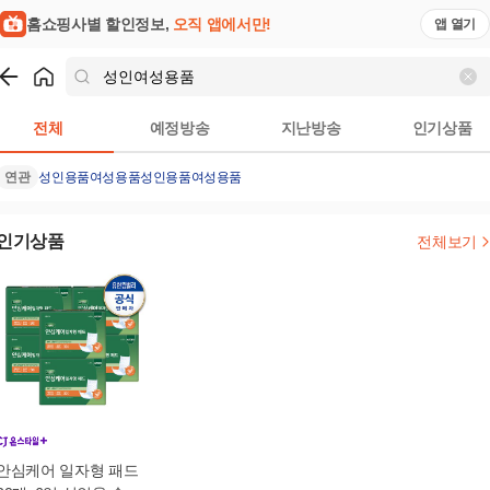
홈쇼핑사별 할인정보,
오직 앱에서만!
앱 열기
쇼핑
성인여성용품
검색결과
전체
예정방송
지난방송
인기상품
연관
성인용품여성용품
성인용품
여성용품
인기상품
전체보기
안심케어 일자형 패드