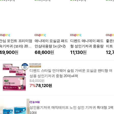
안심 포인트 프리미엄
애니데이 요실금 패드
디펜드 애니데이 패드
좋은
속기저귀 (보라) 20매
안심대용량 1x (2+2)
형 성인기저귀 중용량
이트
입
49,900
원
68,600
원
11,130
원
12,
디펜드 스타일 언더웨어 슬림 가벼운 요실금 팬티형 여
성용 성인기저귀 중형 20매x4팩
84,000원
7
%
78,120
원
성인용기저귀 매직테이프 노인 성인 기저귀 특대형 1팩
10매