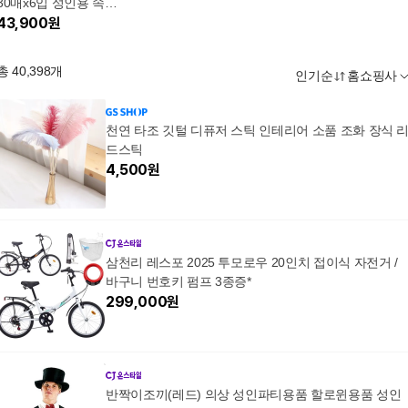
30매x6입 성인용 속기
저귀
43,900
원
총
40,398
개
인기순
홈쇼핑사
천연 타조 깃털 디퓨저 스틱 인테리어 소품 조화 장식 
드스틱
4,500
원
삼천리 레스포 2025 투모로우 20인치 접이식 자전거 /
바구니 번호키 펌프 3종증*
299,000
원
반짝이조끼(레드) 의상 성인파티용품 할로윈용품 성인