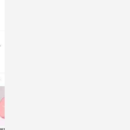
,
엘] 1+1 핑크빛 생
이지듀 멜라 비 토닝 U
[엘로엘 빅선쿠션 25g]
[장윤정 P