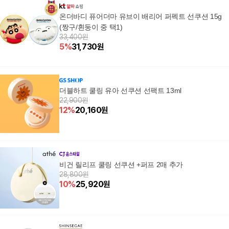
온더바디 퓨어더마 유브이 배리어 퍼펙트 선쿠션 15g
(짱구/흰둥이 중 택1)
33,400원
5
%
31,730
원
더블하트 쿨링 유아 선쿠션 선팩트 13ml
22,900원
12
%
20,160
원
비건 릴리프 쿨링 선쿠션 +퍼프 2매 추가
28,800원
10
%
25,920
원