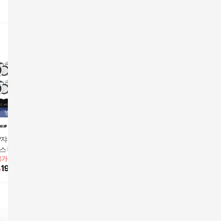
방송에서만
방
IP쟈스민패키지] 오
오에라 스킨터치 하이
2025] 에이지투웨니스
[삼성카드
 스킨터치 하이드
드라 글로우 선쿠션 리
최신상 커버쿠션 (본품
용량]철벽
용가
259,000원
앱전용가
69,000원
앱전용가
6
글로우 선쿠션 본품
필1
2/리필2/선쿠션1)
89,000
원
선크림(6
%
199,000
원
20
%
55,200
원
69,900
트
방송에서