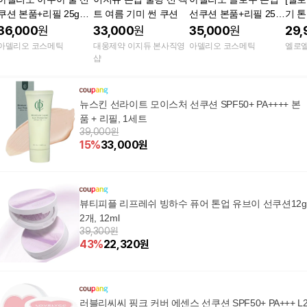
쿠션 본품+리필 25g+2
트 여름 기미 썬 쿠션
선쿠션 본품+리필 25g
기 
5g SPF50+ PA++++
+25g SPF50+ PA++++
36,000
원
33,000
원
35,000
원
29,
아델리오 코스메틱
대웅제약 이지듀 본사직영
아델리오 코스메틱
엘로엘
샵
뉴스킨 선라이트 모이스처 선쿠션 SPF50+ PA++++ 본
품 + 리필, 1세트
39,000원
15
%
33,000
원
뷰티피플 리프레쉬 빙하수 퓨어 톤업 유브이 선쿠션12g
2개, 12ml
39,300원
43
%
22,320
원
러블리씨씨 핑크 커버 에센스 선쿠션 SPF50+ PA+++ L