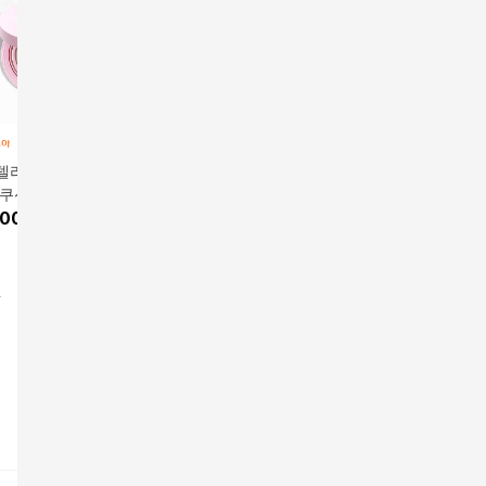
델리 멜라컷 클리
[카드 5%할인][방송에
에이지투웨니스 AGE2
미바 이온
쿠션 15g
서만] 그린핑거 포레스
0S 에센셜 워터 핏 선
톤업 선쿠
59,900원
앱전용가
5
900
원
트 멀티선쿠션 세트 (선
쿠션 2개
28,000
원
필2)
7
%
55,960
원
17
%
49,
쿠션 본품2+리필4+클
렌징티슈 3통)N