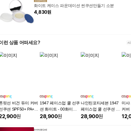
화이트 케이스 파운데이션 썬쿠션만들기 소분
4,830
원
이런 상품 어떠세요?
톤핏선 비건 듀이 커버
1947 페이스업 쿨 선쿠
나인틴포티세븐 1947
미샤 
선쿠션 SPF50+ PA+++
션 화이트 - 00화이트 1
페이스업 쿨 선쿠션 화
커버 
+ 본품 + 리필 세트, 1
2g SPF50+ PA++++ 자
이트 - 02샌드베이지 1
50+ 
22,900
원
28,900
원
28,900
원
12,
개
외선차단 쿨링 톤업 나
2g SPF50+ PA++++ 자
인틴포티세븐, 12g, 1
외선차단 쿨링 톤업, 12