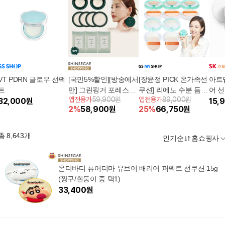
VT PDRN 글로우 선팩
[국민5%할인][방송에서
[장윤정 PICK 온가족선
아트
트
만] 그린핑거 포레스트
쿠션] 리에노 수분 듬뿍
어 선
앱전용가
59,900원
앱전용가
89,000원
32,000
원
멀티선쿠션 세트 (선쿠
빅선쿠션 5개
15,
2
%
58,900
원
25
%
66,750
원
션 본품2+리필4+클렌
징티슈 3통)
총
8,643
개
인기순
홈쇼핑사
온더바디 퓨어더마 유브이 배리어 퍼펙트 선쿠션 15g
(짱구/흰둥이 중 택1)
33,400
원