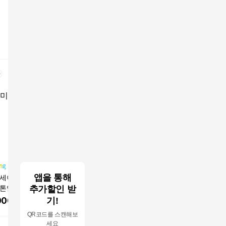
앱을 통해
세이프 블록 RX
[공식] 썬슈룹 쿨링팝
엘로엘 팡팡 옐로우 빅
미샤 시카
톤업 선 쿠션 SPF
추가할인 받
선쿠션 열감진정 -5도
톤업 선쿠션 플러스 SP
토 왕 선쿠
PA++++, 14g, 1개
쿨링 SPF50+ PA++++,
F50+ PA++++
A++++
000
원
84,500
원
26,010
원
14,320
기!
2개, 25g
QR코드를 스캔해보
세요