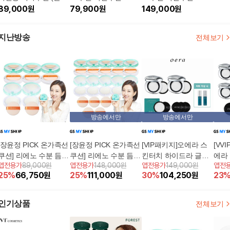
2/리필2/선쿠션1)
89,000
원
기본세트 (본품2+리필
79,900
원
더블세트 (본품4+리필
149,000
원
3)
6)
지난방송
전체보기
방송에서만
방송에서만
[장윤정 PICK 온가족선
[장윤정 PICK 온가족선
[VIP패키지]오에라 스
[VV
쿠션] 리에노 수분 듬뿍
쿠션] 리에노 수분 듬뿍
킨터치 하이드라 글로
에라
앱전용가
89,000원
앱전용가
148,000원
앱전용가
149,000원
앱전
빅선쿠션 5개
빅선쿠션 10개
우 선쿠션 본품2세트
라 
25
%
66,750
원
25
%
111,000
원
30
%
104,250
원
23
4세
인기상품
전체보기