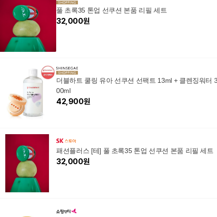
개
g, 1개
풀 초록35 톤업 선쿠션 본품 리필 세트
32,000
원
더블하트 쿨링 유아 선쿠션 선팩트 13ml + 클렌징워터 
00ml
42,900
원
패션플러스 [테] 풀 초록35 톤업 선쿠션 본품 리필 세트
32,000
원