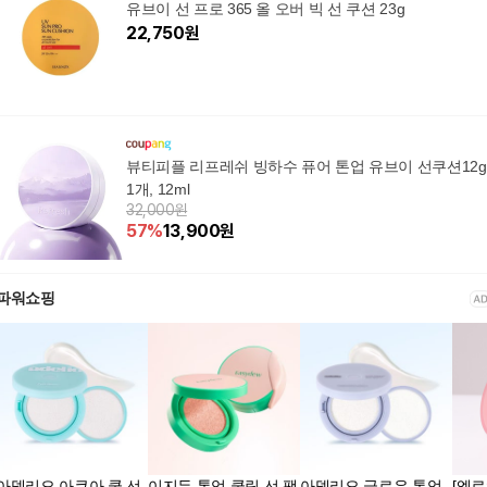
유브이 선 프로 365 올 오버 빅 선 쿠션 23g
22,750
원
뷰티피플 리프레쉬 빙하수 퓨어 톤업 유브이 선쿠션12g
1개, 12ml
32,000원
57
%
13,900
원
파워쇼핑
아델리오 아쿠아 쿨 선
이지듀 톤업 쿨링 선 팩
아델리오 글로우 톤업
[엘로