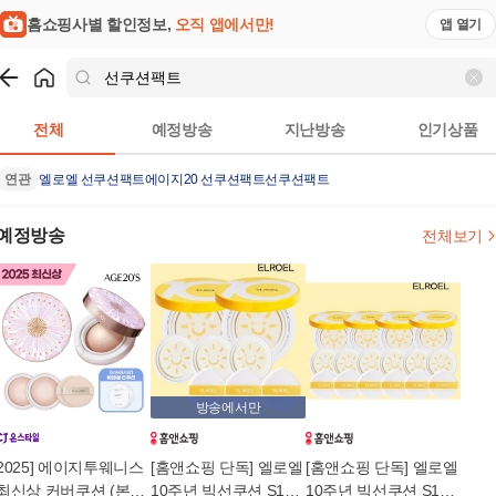
홈쇼핑사별 할인정보,
오직 앱에서만!
앱 열기
쇼핑
선쿠션팩트
검색결과
전체
예정방송
지난방송
인기상품
연관
엘로엘 선쿠션팩트
에이지20 선쿠션팩트
선쿠션팩트
예정방송
전체보기
방송에서만
2025] 에이지투웨니스
[홈앤쇼핑 단독] 엘로엘
[홈앤쇼핑 단독] 엘로엘
최신상 커버쿠션 (본품
10주년 빅선쿠션 S10
10주년 빅선쿠션 S10