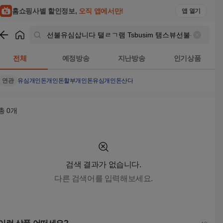
선불유심삽니다 탤ㄹㄱ램 Tsbusim 탬스뷰선불유심내구제 비대
홈쇼핑사별 할인정보,
오직 앱에서만!
앱 열기
쇼핑
선불유심삽니다 탤ㄹㄱ램 Tsbusim 탬스뷰선불유심내구
전체
예정방송
지난방송
인기상품
연관
유심
개인돈
개인돈할부
개인돈유심
개인돈산다
총
0
개
검색 결과가 없습니다.
다른 검색어를 입력해보세요.