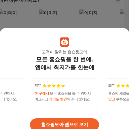
이런 상품 어떠세요?
고객이 말하는 홈쇼핑모아
모든 홈쇼핑을 한 번에,
셀라코어 ONEQUICK
셀라코어 ONEQUICK
원퀵 500mg
FAS
원퀵 500mg, 60정, 3개
원퀵 500mg, 60정, 2개
없이
39,900
원
앱에서 최저가를 한눈에
솔 
108,000
원
76,000
원
6,8
포장 
너 
선불유심삽니다 탤ㄹㄱ램 Tsbusim 탬스뷰선불유
솔 추
심내구제 비대면소액개인돈대출 인천무소득자생
연관검색어
활자금대출 소상공인긴급생활안정자금
유심
개인돈
개인돈할부
개인돈유심
개인돈산다
홈쇼핑모아 앱으로 보기