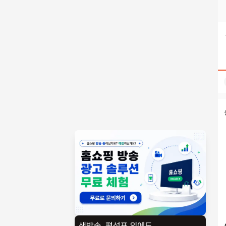
선불유심매입합니다 탤레 Gora43430 고라통신 선불유심내구
홈