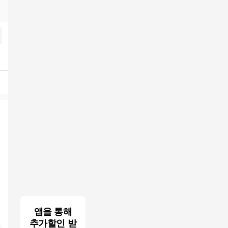
심내구제 개인돈당일급전대출 강동구무작자당일소액급전 긴급회복자
앱을 통해
추가할인 받