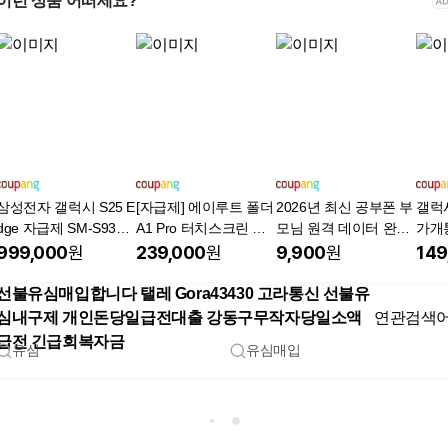
이런 상품 어떠세요?
삼성전자 갤럭시 S25 E
[자급제] 에이루트 폴더
2026년 최신 공부폰 부
갤럭시
dge 자급제 SM-S937
A1 Pro 터치스크린 폴
모님 원격 데이터 완전
가개
N, 티타늄 실버, 256GB
더폰 외장메모리 추가
차단 갤럭시 세이프 키
무약
999,000
원
239,000
원
9,900
원
149
가능(최대 1TB) + 전용
즈폰 공신폰
환/
케이스 증정, 블랙, 32G
도폰
선불유심매입합니다 탤레 Gora43430 고라통신 선불유
B
심내구제 개인돈당일급전대출 강동구무작자당일소액
연관검색
급전 긴급회복자금
유심
유심매입