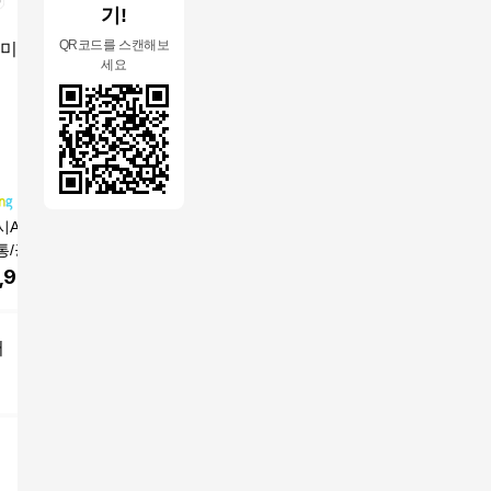
기!
QR코드를 스캔해보
세요
A24/SM-A245N/
최신 17ProMini폰 4.8
업무용 스마트폰 법인
갤럭시버디2
통/공기계/풀박스/
인치 듀얼유심칩 16G+
폰 개통 최신폰 사전예
L/최신폰
정/최신폰/3사호
1TB 미니폰
약 5G 휴대폰
환/새제품
,900
원
229,000
원
12,100
원
289,0
알뜰폰사용가능/효
뜰폰사용가
/학생폰/새제품급
학생폰
어