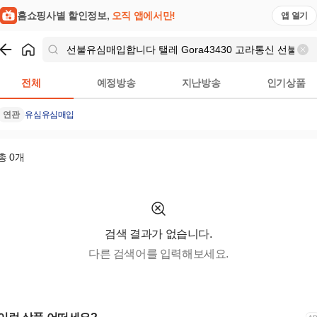
제 개인돈당일급전대출 강동구무작자당일소액급... | 홈쇼핑모아
홈쇼핑사별 할인정보,
오직 앱에서만!
앱 열기
쇼핑
선불유심매입합니다 탤레 Gora43430 고라통신 선불유
전체
예정방송
지난방송
인기상품
연관
유심
유심매입
총
0
개
검색 결과가 없습니다.
다른 검색어를 입력해보세요.