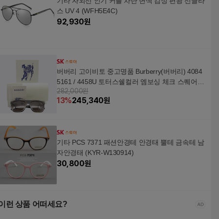
기타 자외선 인기 커플 차단 변색 감성 편광 선글라
스 UV 4 (WFH5E4C)
92,930
원
버버리 고이비토 중고명품 Burberry(버버리) 4084
5161 / 4458U 토터스쉘컬러 엠보싱 체크 스퀘어
282,000원
선글라스
13
%
245,340
원
기타 PCS 7371 패션안경테 안경태 뿔테 금속테 남
자안경태 (KYR-W130914)
30,800
원
이런 상품 어떠세요?