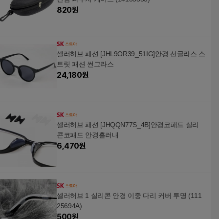
820
원
셀러허브 패션 [JHL9OR39_51IG]안경 선글라스 스
트릿 패션 썬그라스
24,180
원
셀러허브 패션 [JHQQN77S_4B]안경코패드 실리
콘코패드 안경흘러내
6,470
원
셀러허브 1 실리콘 안경 이중 다리 커버 투명 (111
25694A)
500
원