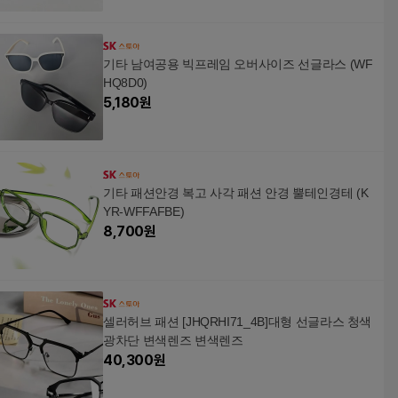
기타 남여공용 빅프레임 오버사이즈 선글라스 (WF
HQ8D0)
5,180
원
기타 패션안경 복고 사각 패션 안경 뿔테인경테 (K
YR-WFFAFBE)
8,700
원
셀러허브 패션 [JHQRHI71_4B]대형 선글라스 청색
광차단 변색렌즈 변색렌즈
40,300
원