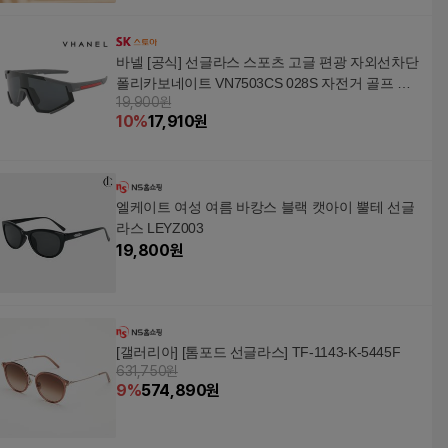
바넬 [공식] 선글라스 스포츠 고글 편광 자외선차단
폴리카보네이트 VN7503CS 028S 자전거 골프 러
19,900원
닝 낚시
10
%
17,910
원
엘케이트 여성 여름 바캉스 블랙 캣아이 뿔테 선글
라스 LEYZ003
19,800
원
[갤러리아] [톰포드 선글라스] TF-1143-K-5445F
631,750원
9
%
574,890
원