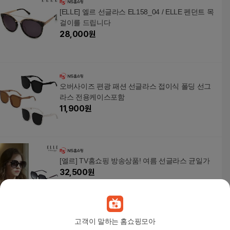
[ELLE] 엘르 선글라스 EL158_04 / ELLE 펜던트 목
걸이를 드립니다
28,000
원
오버사이즈 편광 패션 선글라스 접이식 폴딩 선그
라스 전용케이스포함
11,900
원
[엘르] TV홈쇼핑 방송상품! 여름 선글라스 균일가
32,500
원
고객이 말하는 홈쇼핑모아