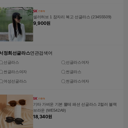
셀러허브 1 잠자리 복고 선글라스 (23455509)
9,900
원
서정희선글라스
연관검색어
선글라스
선글라스여자
썬글라스여자
썬글라스
여성선글라스
썬글라스여자
기타 가벼운 기본 뿔테 패션 선글라스 2컬러 블랙
브라운 (WE542A9)
18,340
원