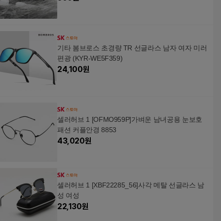
기타 봄브로스 초경량 TR 선글라스 남자 여자 미러
편광 (KYR-WE5F359)
24,100
원
셀러허브 1 [OFMO959P]가벼운 남녀공용 눈보호
패션 커플안경 8853
43,020
원
셀러허브 1 [XBF22285_56]사각 메탈 선글라스 남
성 여성
22,130
원