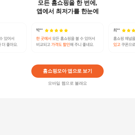
모든 홈쇼핑을 한 번에,
|CCG5A2|볼드선글라스 키치룩 동남아 휴양룩 레
오파드 뿔테
앱에서 최저가를 한눈에
23,000
원
[1+1 행사] 엘르 선글라스 1+1 랜덤발송
199,000
원
홈쇼핑모아 앱으로 보기
모바일 웹으로 볼래요
셀러허브 1 워터쇼고글 투명 물놀이 축제 흠뻑쇼
방수 보안경 바캉스 틴트밤선글라스 유니크 안경
금테안경
2,400
원
셀러허브 패션 [JHL88855_51IG]패션 선글라스 미