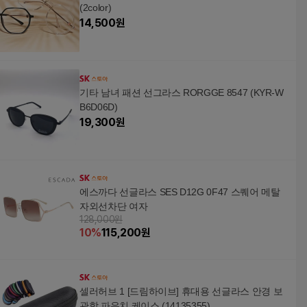
(2color)
14,500
원
기타 남녀 패션 선그라스 RORGGE 8547 (KYR-W
B6D06D)
19,300
원
에스까다 선글라스 SES D12G 0F47 스퀘어 메탈
자외선차단 여자
128,000원
10
%
115,200
원
셀러허브 1 [드림하이브] 휴대용 선글라스 안경 보
관함 파우치 케이스 (14135355)