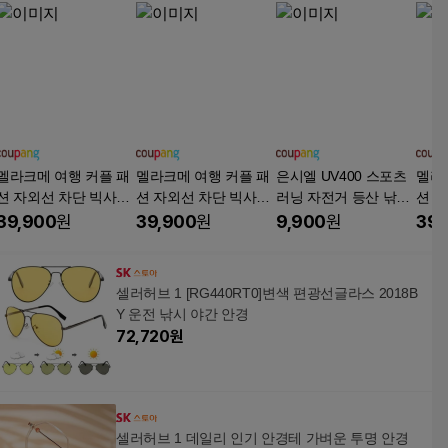
멜라크메 여행 커플 패
멜라크메 여행 커플 패
은시엘 UV400 스포츠
멜라
션 자외선 차단 빅사이
션 자외선 차단 빅사이
러닝 자전거 등산 낚시
션 
즈 솔텍스 선글라스
즈 솔텍스 선글라스
고글 남녀공용 선글라
고글
39,900
원
39,900
원
9,900
원
39,
스
셀러허브 1 [RG440RT0]변색 편광선글라스 2018B
Y 운전 낚시 야간 안경
72,720
원
셀러허브 1 데일리 인기 안경테 가벼운 투명 안경