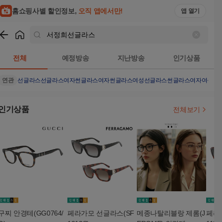
홈쇼핑사별 할인정보,
오직 앱에서만!
앱 열기
쇼핑
서정희선글라스
검색결과
전체
예정방송
지난방송
인기상품
연관
선글라스
선글라스여자
썬글라스여자
썬글라스
여성선글라스
썬글라스여자
여성썬
인기상품
전체보기
구찌 안경테(GG0764/
페라가모 선글라스(SF
메종나탈리블랑 제롬(J
페라