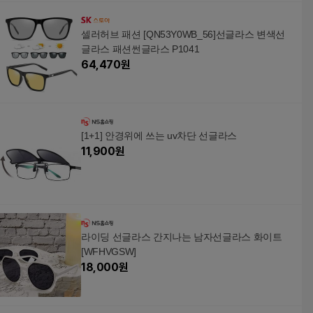
셀러허브 패션 [QN53Y0WB_56]선글라스 변색선
글라스 패션썬글라스 P1041
64,470
원
[1+1] 안경위에 쓰는 uv차단 선글라스
11,900
원
라이딩 선글라스 간지나는 남자선글라스 화이트
[WFHVGSW]
18,000
원