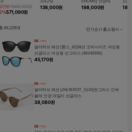
O)
1012S)
EROME) 안경테
1114
앱전용가
598,000원
138,000
원
198,000
원
188
5
%
571,090
원
총
66,228
개
인기순
홈쇼핑사
셀러허브 패션 [룽스_62]패션 오버사이즈 여성용
선글라스 여성용 선그라스 (46049900)
45,170
원
셀러허브 패션 [JHL9OR3T_51IG]썬그라스 인싸
불테 안경 데일리 선글라스
38,080
원