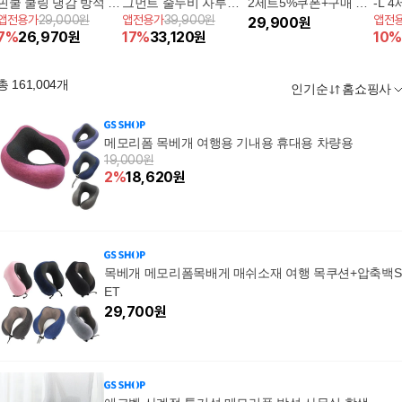
핀쿨 쿨링 냉감 방석 1
그먼트 줄누비 자루형
2세트5%쿠폰+구매 후
-L 
앱전용가
29,000원
앱전용가
39,900원
앱전
종
베개커버 1+1 세트
3천원 적립
29,900
원
7
%
26,970
원
17
%
33,120
원
10
%
총
161,004
개
인기순
홈쇼핑사
메모리폼 목베개 여행용 기내용 휴대용 차량용
19,000원
2
%
18,620
원
목베개 메모리폼목배게 매쉬소재 여행 목쿠션+압축백S
ET
29,700
원