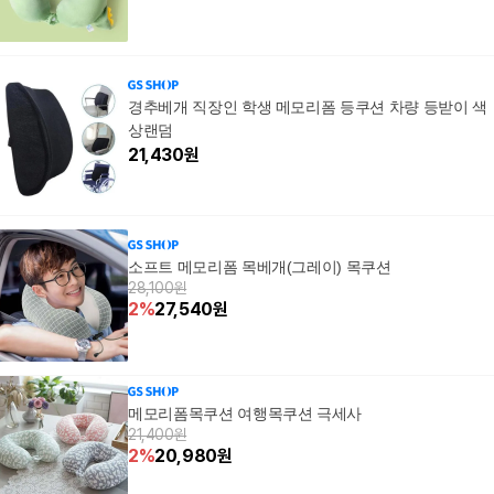
경추베개 직장인 학생 메모리폼 등쿠션 차량 등받이 색
상랜덤
21,430
원
소프트 메모리폼 목베개(그레이) 목쿠션
28,100원
2
%
27,540
원
메모리폼목쿠션 여행목쿠션 극세사
21,400원
2
%
20,980
원