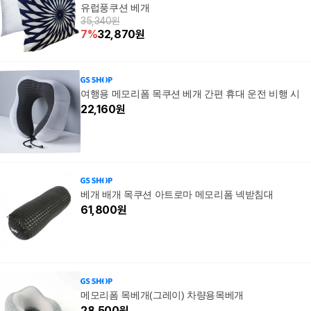
유럽풍쿠션 베개
35,340원
7
%
32,870
원
여행용 메모리폼 목쿠션 베개 간편 휴대 운전 비행 시
22,160
원
베개 배개 목쿠션 아트로마 메모리폼 넥받침대
61,800
원
메모리폼 목베개(그레이) 차량용목베개
28,500
원