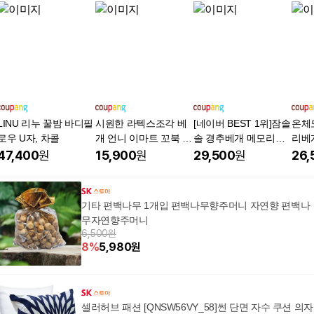
LINU 리누 꿀밤 바디필
시원한 라텍스조각 베
[네이버 BEST 1위]잠솔
온체
로우 U자, 차콜
개 언니 이마트 꼬북 곧
솔 경추베개 메모리폼
리베개
추 코스트코 이시영 꿈
기능성 메쉬블루, 1개,
딥그
47,400
원
15,900
원
29,500
원
26,
나라 서장훈 퀵슬립
메쉬블루
기타 편백나무 1개입 편백나무향주머니 자연향 편백나
무자연향주머니
6,500원
8
%
5,980
원
셀러허브 패션 [QNSW56VY_58]썬 단면 자수 쿠션 의자