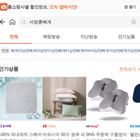
홈쇼핑사별 할인정보,
오직 앱에서만!
앱 열기
쇼핑
서장훈베개
검색결과
전체
예정방송
지난방송
인기상품
연관
베개
이상민베개
이상민
이상민베게
이상민베게커버
이상민베게
이상민베게
이상민
인기상품
전체보기
100% 국내제작 스퀘어
마르시아 30수 광목 피
BNS 무중력 구름방석
밸런스