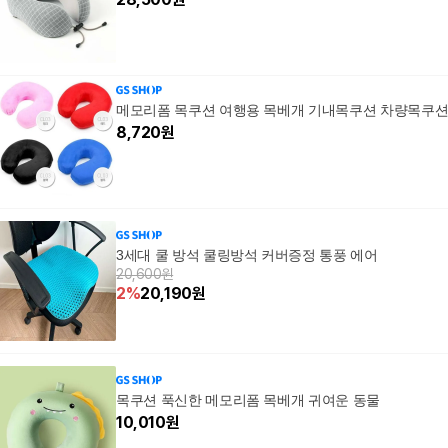
메모리폼 목쿠션 여행용 목베개 기내목쿠션 차량목쿠
8,720
원
3세대 쿨 방석 쿨링방석 커버증정 통풍 에어
20,600원
2
%
20,190
원
목쿠션 푹신한 메모리폼 목베개 귀여운 동물
10,010
원