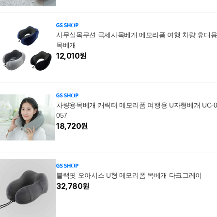
사무실목쿠션 극세사목베개 메모리폼 여행 차량 휴대
목베개
12,010
원
차량용목베개 캐릭터 메모리폼 여행용 U자형베개 UC-
057
18,720
원
블랙핏 오아시스 U형 메모리폼 목베개 다크그레이
32,780
원