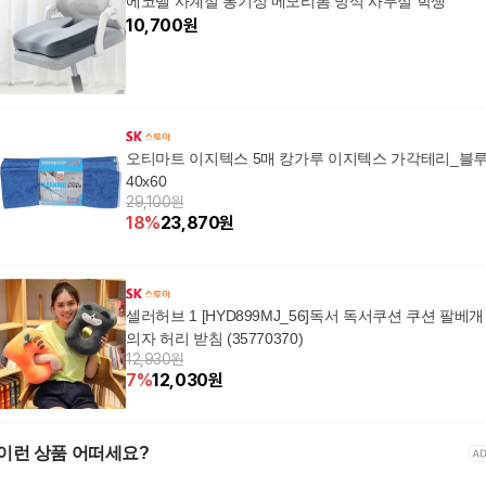
에코벨 사계절 통기성 메모리폼 방석 사무실 학생
10,700
원
오티마트 이지텍스 5매 캉가루 이지텍스 가각테리_블
40x60
29,100원
18
%
23,870
원
셀러허브 1 [HYD899MJ_56]독서 독서쿠션 쿠션 팔베개
의자 허리 받침 (35770370)
12,930원
7
%
12,030
원
이런 상품 어떠세요?