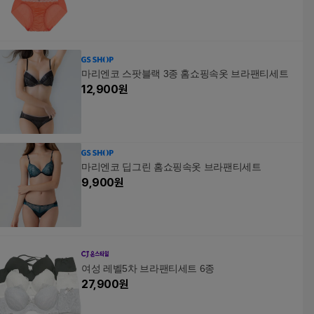
마리엔코 스팟블랙 3종 홈쇼핑속옷 브라팬티세트
12,900
원
마리엔코 딥그린 홈쇼핑속옷 브라팬티세트
9,900
원
여성 레벨5차 브라팬티세트 6종
27,900
원