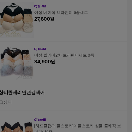
여성 베이직 브라팬티 6종세트
27,800
원
여성 릴리아2차 브라팬티세트 8종
34,900
원
샹티란제리
연관검색어
샹티
[하프클럽/애플스토리]애플스토리 심플 클래직 브