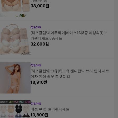
라팬티8종
38,000
원
[하프클럽/제이투와이]베이스1차8종 여성속옷 브
라팬티세트 8종세트
32,800
원
[하프클럽/위크유]위크유 캔디팝빅 브라 팬티 세트
여자 여성 속옷 뽕 B C 컵
18,910
원
여성 AB컵 브라팬티세트
10,800
원