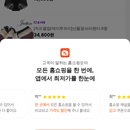
[하프클럽/제이투와이]선물용브라팬티 8종
34,800
원
고객이 말하는 홈쇼핑모아
모든 홈쇼핑을 한 번에,
여성 리얼1차 브라팬티세트 6종
27,900
원
앱에서 최저가를 한눈에
여성 헤이즈2차 브라팬티세트 6종
27,900
원