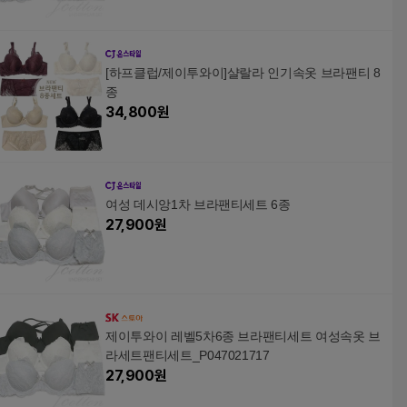
[하프클럽/제이투와이]샬랄라 인기속옷 브라팬티 8
종
34,800
원
여성 데시앙1차 브라팬티세트 6종
27,900
원
제이투와이 레벨5차6종 브라팬티세트 여성속옷 브
라세트팬티세트_P047021717
27,900
원