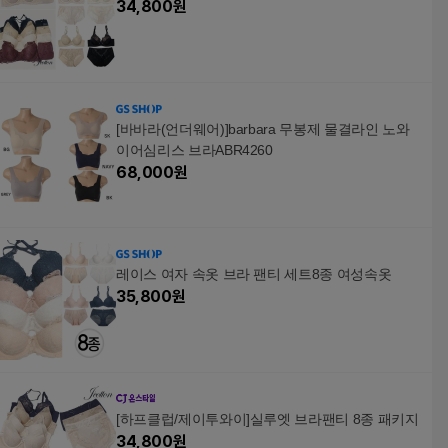
34,800
원
[바바라(언더웨어)]barbara 무봉제 물결라인 노와
이어심리스 브라ABR4260
68,000
원
레이스 여자 속옷 브라 팬티 세트8종 여성속옷
35,800
원
[하프클럽/제이투와이]실루엣 브라팬티 8종 패키지
34,800
원