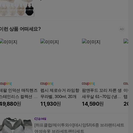
이런 상품 어떠세요?
테팔 인덕션 매직핸즈
펩시 제로슈거 라임향
팜앤푸드 꼬리 자른 생
이어
스테인리스 컬렉션 트
무라벨, 300ml, 20개
새우살 61~70입 (냉
탭 3구
라이미 프라이팬세트 3
동), 900g, 1개
혼합색
49,880
원
11,930
원
14,590
원
20,
개, 스테인리스스틸, 프
라이팬 22cm + 프라이
팬 26cm + 매직핸즈 분
[하프클럽/제이투와이]데시앙5차6종 브라팬티세트
리형 손잡이, 1세트
여성속옷 브라세트팬티세트