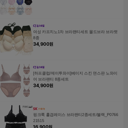
여성 카프치노1차 브라팬티세트 몰드브라 브라렛
8종
34,900
원
[하프클럽/제이투와이]베이지 스킨 면스판 노와이
어 브라팬티 8종세트
34,900
원
핑크룩 홑겹레이스 브라팬티2종세트/블랙_P0766
21515
16,900
원