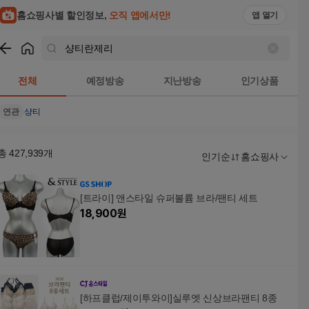
홈쇼핑사별 할인정보,
오직 앱에서만!
앱 열기
쇼핑
샹티란제리
검색결과
전체
예정방송
지난방송
인기상품
연관
샹티
총
427,939
개
인기순
홈쇼핑사
[트라이] 앤스타일 슈퍼볼륨 브라/팬티 세트
18,900
원
[하프클럽/제이투와이]실루엣 신상브라팬티 8종