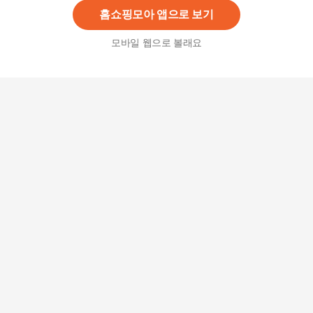
홈쇼핑모아 앱으로 보기
모바일 웹으로 볼래요
위크유 베이글 볼륨업 뽕브라 여성 브라 팬티 속옷
세트_P301133482
18,910
원
[오노마] ONM 모아주고받쳐주는 편안한 C컵브라
팬티세트 여성속옷 (8651877)
56,950
원
바디작 프리컷 플로럴 브라+팬티 8종 패키지_P08
8608007
29,900
원