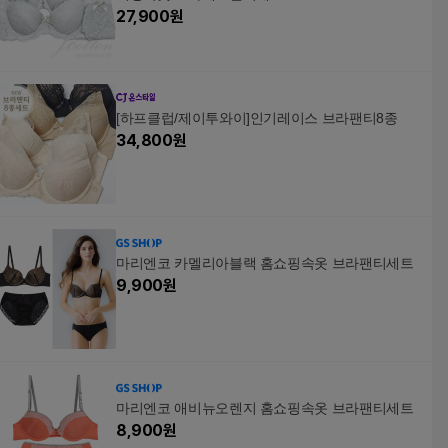
27,900
원
[하프클럽/제이투와이]인기레이스 브라팬티8종
34,800
원
마리엔코 카멜리아블랙 홈쇼핑속옷 브라팬티세트
9,900
원
마리엔코 애비뉴오렌지 홈쇼핑속옷 브라팬티세트
8,900
원