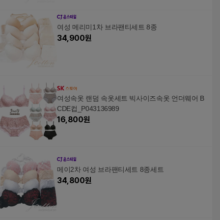
여성 메리미1차 브라팬티세트 8종
34,900
원
여성속옷 랜덤 속옷세트 빅사이즈속옷 언더웨어 B
CDE컵_P043136989
16,800
원
메이2차 여성 브라팬티세트 8종세트
34,800
원