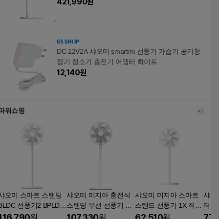
421,990
원
DC 12V2A 샤오미 smartmi 선풍기 가습기 공기청
정기 청소기 충전기 어댑터 화이트
12,140
원
파워쇼핑
샤오미 스마트 스탠딩
샤오미 미지아 충전식
샤오미 미지아 스마트
샤오
BLDC 선풍기2 BPLDS
스탠딩 무선 선풍기 화
스탠드 선풍기 1X 직류
터 
02DM
이트 BPLDS05DM
업그레이드 버전 BPLD
BPL
116,790
원
107,330
원
62,510
원
77,