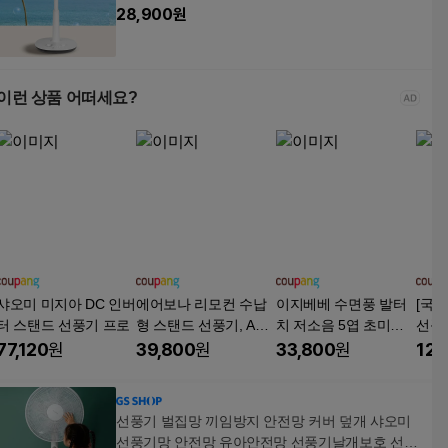
28,900
원
이런 상품 어떠세요?
샤오미 미지아 DC 인버
에어보나 리모컨 수납
이지베베 수면풍 발터
[국내
터 스탠드 선풍기 프로
형 스탠드 선풍기, AB-
치 저소음 5엽 초미풍
선풍
E500FF
선풍기 + 리모컨 세트 3
오미 
77,120
원
39,800
원
33,800
원
124
5cm(14인치), IZI-EF26
큰 
14RC
오미 
선풍
선풍기 벌집망 끼임방지 안전망 커버 덮개 샤오미
선풍기망 안전망 유아안전망 선풍기날개보호 선풍