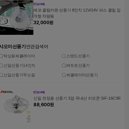
에코 클립카팬 선풍기 8인치 12V/24V 피스 클립 집
게형 차량용
32,000
원
샤오미선풍기
연관검색어
탁상용써큘레이터
스탠드선풍기
신일선풍기14인치
레트로선풍기
신일선풍기무소음
써쿨레이터선풍기
신일 천장용 선풍기 3엽 국내산 리모콘 SIF-16CSR
88,600
원