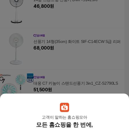
46,800
원
선풍기 14형(35cm) 화이트 SIF-C14ECW S급 리퍼
68,000
원
대웅 C7 키높이 스탠드선풍기 3in1_CZ-S2790LS
51,500
원
고객이 말하는 홈쇼핑모아
모든 홈쇼핑을 한 번에,
BLDC모터 날개없는 무선 탁상용 선풍기 BS008