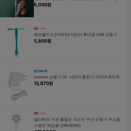
기손끼임방지 선풍기덮개 선풍기커버 선풍기망
5,000
원
패션플러스 [더에잇] 샤오미 휴대용 USB 선풍기
5,800
원
smartmi 선풍기 DC 샤오미 충전기 12V2A 화이트
15,870
원
셀러허브 가전 플랩슨 샤오미 무선 선풍기 무소음
스탠드 탁상용 (28509384)