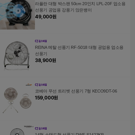
라플란 대형 박스팬 50cm 20인치 LPL-20F 업소용
선풍기 공업용 강풍기 앉은뱅이
49,000
원
REINA 메탈 선풍기 RF-S018 대형 공업용 업소용
선풍기
38,900
원
코베아 무선 트리벳 선풍기 7형 KECO9DT-06
159,000
원
14형 스탠드형 선풍기 DWF-S1423KP