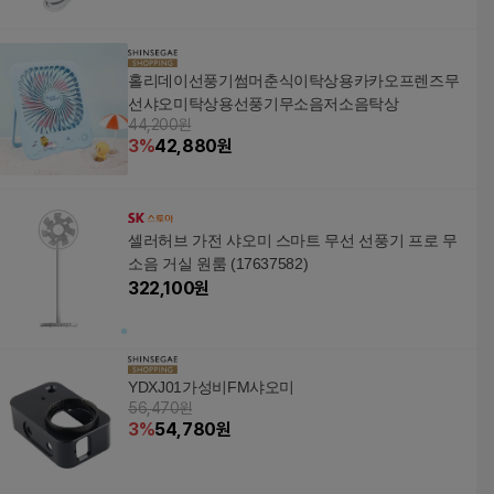
홀리데이선풍기썸머춘식이탁상용카카오프렌즈무
선샤오미탁상용선풍기무소음저소음탁상
44,200원
3
%
42,880
원
셀러허브 가전 샤오미 스마트 무선 선풍기 프로 무
소음 거실 원룸 (17637582)
322,100
원
YDXJ01가성비FM샤오미
56,470원
3
%
54,780
원