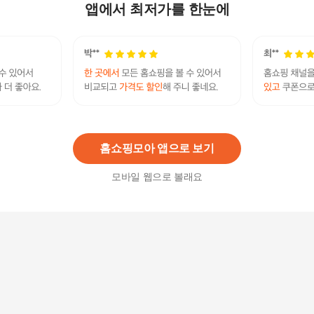
40,200원
앱에서 최저가를 한눈에
1
%
39,800
원
10인치 박스팬 박스형 선풍기 HJ-16
27,900원
2
%
27,350
원
홈쇼핑모아 앱으로 보기
모바일 웹으로 볼래요
어썸 공기청정기능 아로마 & 가습기 날개없는 선풍
기
423,200원
3
%
410,510
원
독일 16인치 360도 더블헤드 선풍기 KRDF-1653S
T (짐머만 ZMDF-1654ST)