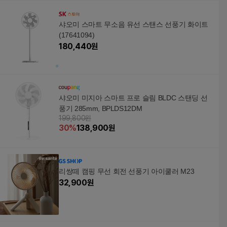
샤오미 스마트 무소음 유선 스탠스 선풍기 화이트
(17641094)
180,440
원
샤오미 미지아 스마트 프로 슬림 BLDC 스탠딩 선
풍기 285mm, BPLDS12DM
199,800원
30
%
138,900
원
리쌍떼 캠핑 무선 회전 선풍기 아이쿨러 M23
32,900
원