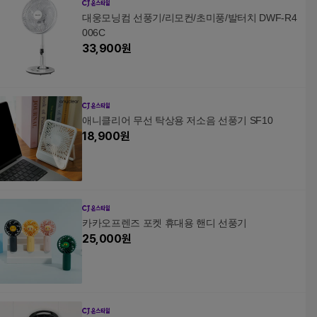
대웅모닝컴 선풍기/리모컨/초미풍/발터치 DWF-R4
006C
33,900
원
애니클리어 무선 탁상용 저소음 선풍기 SF10
18,900
원
카카오프렌즈 포켓 휴대용 핸디 선풍기
25,000
원