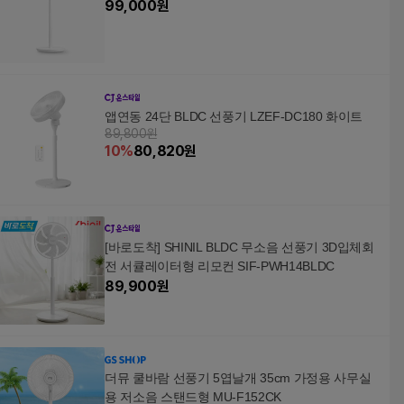
99,000
원
앱연동 24단 BLDC 선풍기 LZEF-DC180 화이트
89,800원
10
%
80,820
원
[바로도착] SHINIL BLDC 무소음 선풍기 3D입체회
전 서큘레이터형 리모컨 SIF-PWH14BLDC
89,900
원
더뮤 쿨바람 선풍기 5엽날개 35cm 가정용 사무실
용 저소음 스탠드형 MU-F152CK