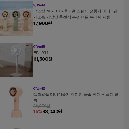
맥스틸 MF-H016 휴대용 스탠딩 선풍기 미니 5단
저소음 저발열 충전식 무선 여름 무더위 시원
17,900
원
EFe-Y11
61,500
원
생활용품 미니선풍기 핸디팬 급속 핸디 선풍기 핑
크
38,870원
15
%
33,040
원