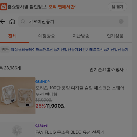
홈쇼핑사별 할인정보,
오직 앱에서만!
앱 열기
쇼핑
샤오미선풍기
검색결과
전체
예정방송
지난방송
인기상품
연관
탁상용써큘레이터
스탠드선풍기
신일선풍기14인치
레트로선풍기
신일선풍기무소
총
23,986
개
인기순
홈쇼핑사
모리츠 100단 풍량 디지털 슬림 데스크팬 스퀘어
무선 핸디형
15,900원
25
%
11,900
원
FAN PLUG 무소음 BLDC 유선 선풍기