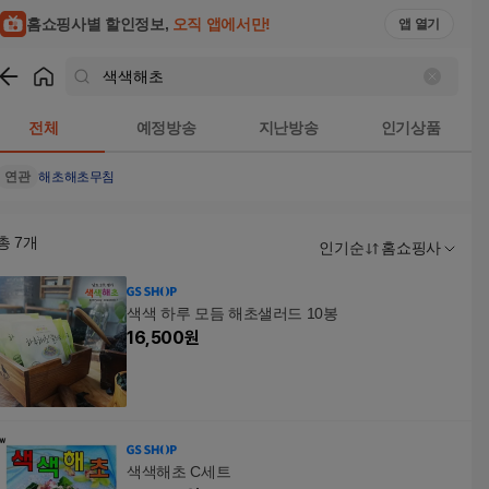
홈쇼핑사별 할인정보,
오직 앱에서만!
앱 열기
쇼핑
색색해초
검색결과
전체
예정방송
지난방송
인기상품
연관
해초
해초무침
총
7
개
인기순
홈쇼핑사
색색 하루 모듬 해초샐러드 10봉
16,500
원
색색해초 C세트