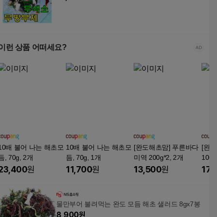
이런 상품 어떠세요?
10배 불어 나는 해초모
10배 불어 나는 해초모
[완도해초맘] 푸른바다
[완
듬, 70g, 2개
듬, 70g, 1개
미역 200g*2, 2개
100
초류 
23,400
원
11,700
원
13,500
원
17,
글한 
다용도
g, 1
물만부어 불려먹는 완도 모듬 해초 샐러드 8gx7봉
8,900
원