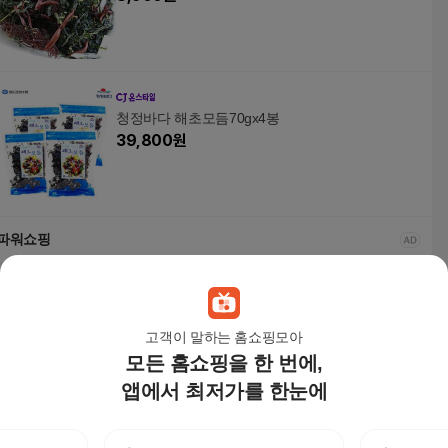
청정바다 해초모듬70gx4봉
39,800
원
파워쇼핑
고객이 말하는 홈쇼핑모아
모든 홈쇼핑을 한 번에,
앱에서 최저가를 한눈에
동오랑 하루해초 간편
동오랑 하루해초 간편
식 해초샐러드 건미역
식 해초샐러드 건미역