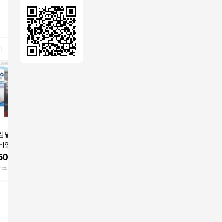
킴벌리 크리넥스 K
아에르 어드밴스드 라
아에르 어드밴스드 라
아에르 피
 데일리 마스크 50
이트핏 마스크 KF80 대
이트 KF80 새부리형 마
KF80 새
새부리형
형 베이지 50개입 새부
스크 대형 화이트 50개
스크 30매 
500
원
36,780
원
36,780
원
22,100
리형 여름용 국산 미세
입 여름용 국산 국내생
파크
쿠팡
쿠팡
GSSHOP
먼지
산 황사 미세먼지 차단
식약처허가 의약외품