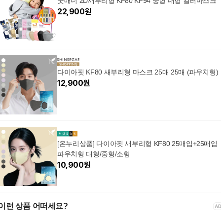
굿매너 2D새부리형 KF80 KF94 중형 대형 컬러마스크
22,900
원
다이아핏 KF80 새부리형 마스크 25매 25매 (파우치형)
12,900
원
[온누리상품] 다이아핏 새부리형 KF80 25매입+25매입
파우치형 대형/중형/소형
10,900
원
이런 상품 어떠세요?