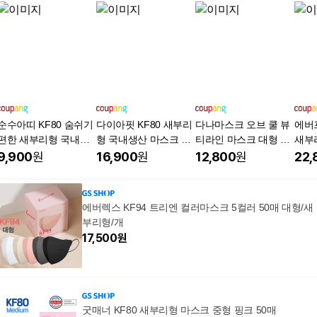
순수아띠 KF80 숨쉬기
다이아핏 KF80 새부리
다나마스크 오브 쿨 뷰
에버
편한 새부리형 국내생
형 국내생산 마스크 파
티라인 마스크 대형 KF
새부
산 보건용 마스크 파우
우치형
80
KF8
9,900
원
16,900
원
12,800
원
22,
치형
에버렉스 KF94 트리엔 컬러마스크 5컬러 50매 대형/새
부리형/개
17,500
원
굿매너 KF80 새부리형 마스크 중형 핑크 50매