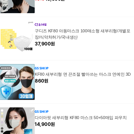
구디즈 KF80 아동마스크 100매소형 새부리형/개별포
장/식약처허가/국내생산
37,900
원
KF80 새부리형 면 끈조절 빨아쓰는 마스크 연예인 3D
860
원
다이아핏 새부리형 KF80 마스크 50+50매입 파우치
14,900
원