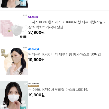
구디즈 KF80 황사마스크 100매대형 새부리형/개별포
장/식약처허가/국내생산
37,900
원
닥터퓨리 KF80 비키 새부리형 황사마스크 30매입
19,900
원
순수아띠 KF80 새부리형 마스크 100매입
19,900
원