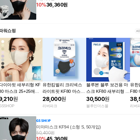
10
%
36,360
원
파워쇼핑
다이아핏 새부리형 KF
유한킴벌리 크리넥스
블루본 블루 보건용 마
유한
80 마스크 25+25매입
라이트핏 KF80 마스크
스크 KF80 새부리형 대
F80
파우치형
40매 대형 블랙 비말차
형 50매
매 
9,210
원
28,000
원
30,500
원
38,
단 귀 편한 새부리형
GSSHOP
리버파크
블루인더스몰
리버
미마마스크 KF94 (소형 S, 50개입)
50,400원
10
%
45,360
원