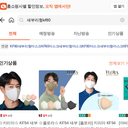
홈쇼핑사별 할인정보,
오직 앱에서만!
앱 열기
쇼핑
새부리형kf80
검색결과
전체
예정방송
지난방송
인기상품
연관
KF80
새부리형마스크KF80
마스크
새부리형마스크
KF80마스크
새부리형마스크KF
인기상품
전체보기
☆키리아☆ KF94 새부
☆플로라☆ KF94 새부
[플로라] 키리아 KF94
[아바