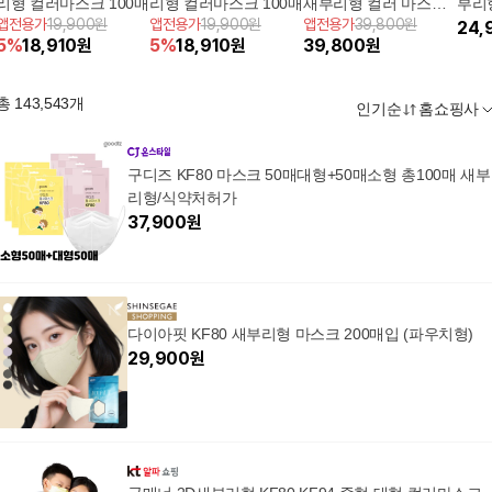
리형 컬러마스크 100매
리형 컬러마스크 100매
새부리형 컬러 마스크
부리형
앱전용가
19,900원
앱전용가
19,900원
앱전용가
39,800원
200장 (대형)
0장(
24,
5
%
18,910
원
5
%
18,910
원
39,800
원
총
143,543
개
인기순
홈쇼핑사
구디즈 KF80 마스크 50매대형+50매소형 총100매 새부
리형/식약처허가
37,900
원
다이아핏 KF80 새부리형 마스크 200매입 (파우치형)
29,900
원