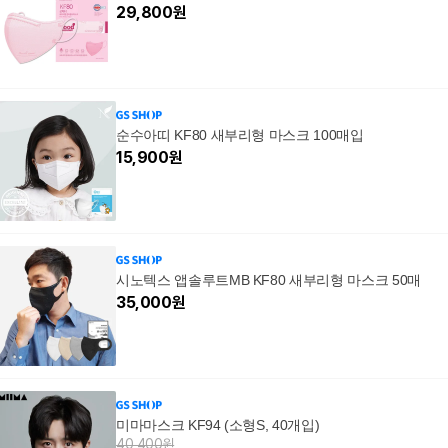
29,800
원
순수아띠 KF80 새부리형 마스크 100매입
15,900
원
시노텍스 앱솔루트MB KF80 새부리형 마스크 50매
35,000
원
미마마스크 KF94 (소형S, 40개입)
40,400원