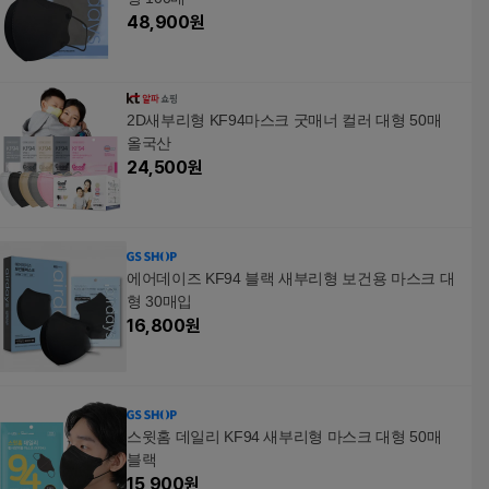
48,900
원
2D새부리형 KF94마스크 굿매너 컬러 대형 50매
올국산
24,500
원
에어데이즈 KF94 블랙 새부리형 보건용 마스크 대
형 30매입
16,800
원
스윗홈 데일리 KF94 새부리형 마스크 대형 50매
블랙
15,900
원