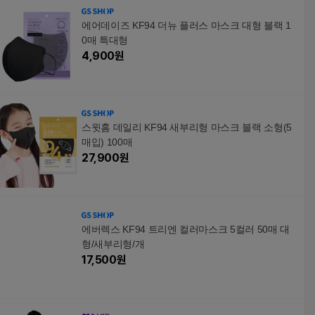
에어데이즈 KF94 더뉴 플러스 마스크 대형 블랙 1
0매 특대형
4,900
원
스윗홈 데일리 KF94 새부리형 마스크 블랙 소형(5
매입) 100매
27,900
원
에버렉스 KF94 트리엔 컬러마스크 5컬러 50매 대
형/새부리형/개
17,500
원