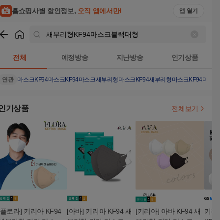
홈쇼핑사별 할인정보,
오직 앱에서만!
앱 열기
쇼핑
새부리형KF94마스크블랙대형
검색결과
전체
예정방송
지난방송
인기상품
연관
마스크KF94
마스크
KF94마스크
새부리형마스크KF94
새부리형마스크
KF94마스
인기상품
전체보기
[플로라] 키리아 KF94
[아바] 키리아 KF94 새
[키리아] 아바 KF94 새
키리