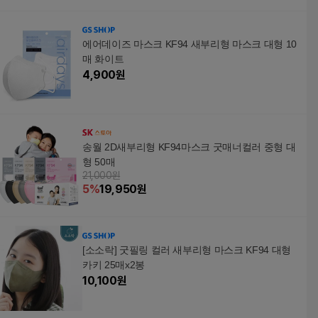
에어데이즈 마스크 KF94 새부리형 마스크 대형 10
매 화이트
4,900
원
송월 2D새부리형 KF94마스크 굿매너컬러 중형 대
형 50매
21,000원
5
%
19,950
원
[소소락] 굿필링 컬러 새부리형 마스크 KF94 대형
카키 25매x2봉
10,100
원