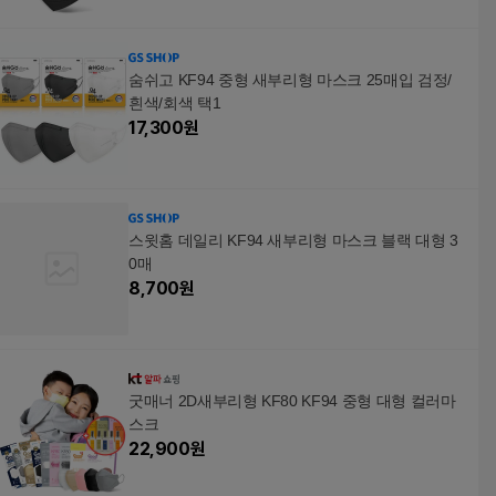
숨쉬고 KF94 중형 새부리형 마스크 25매입 검정/
흰색/회색 택1
17,300
원
스윗홈 데일리 KF94 새부리형 마스크 블랙 대형 3
0매
8,700
원
굿매너 2D새부리형 KF80 KF94 중형 대형 컬러마
스크
22,900
원