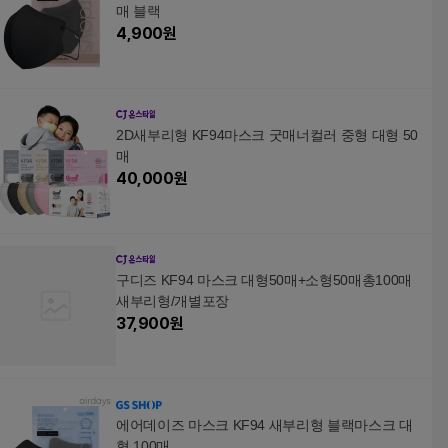
매 블랙
4,900
원
2D새부리형 KF94마스크 굿매너컬러 중형 대형 50
매
40,000
원
구디즈 KF94 마스크 대형50매+소형50매총100매
새부리형/개별포장
37,900
원
에어데이즈 마스크 KF94 새부리형 블랙마스크 대
형 100매