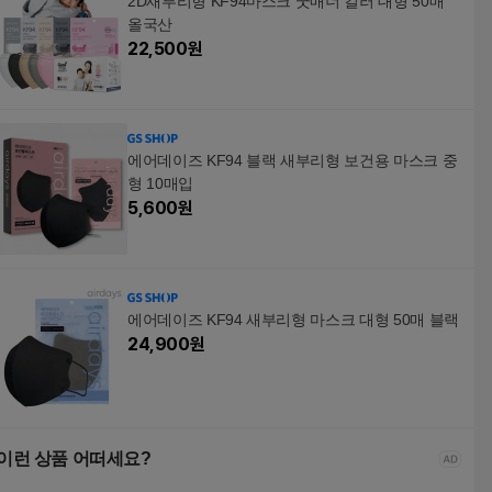
2D새부리형 KF94마스크 굿매너 컬러 대형 50매
올국산
22,500
원
에어데이즈 KF94 블랙 새부리형 보건용 마스크 중
형 10매입
5,600
원
에어데이즈 KF94 새부리형 마스크 대형 50매 블랙
24,900
원
이런 상품 어떠세요?