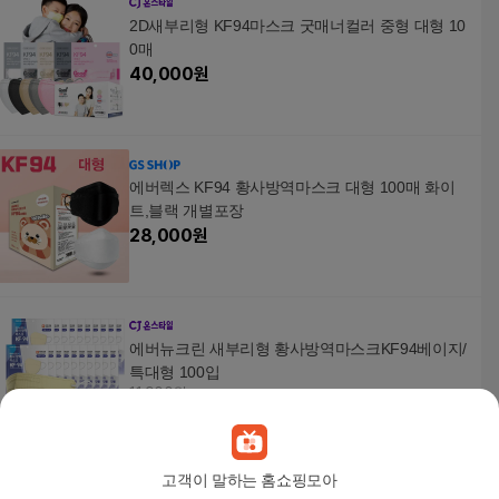
2D새부리형 KF94마스크 굿매너컬러 중형 대형 10
0매
40,000
원
에버렉스 KF94 황사방역마스크 대형 100매 화이
트,블랙 개별포장
28,000
원
에버뉴크린 새부리형 황사방역마스크KF94베이지/
특대형 100입
11,900원
3
%
11,550
원
고객이 말하는 홈쇼핑모아