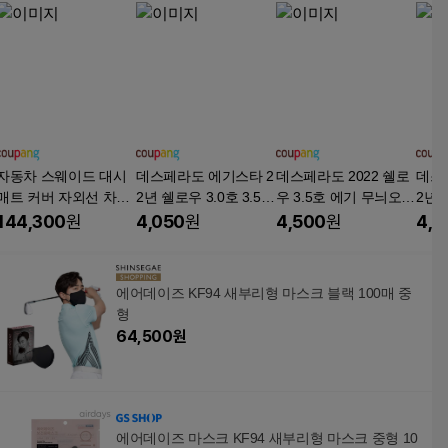
자동차 스웨이드 대시
데스페라도 에기스타 2
데스페라도 2022 쉘로
데스
매트 커버 자외선 차단
2년 쉘로우 3.0호 3.5호
우 3.5호 에기 무늬오징
2년 
액세서리 BMW X3 M4
무늬오징어 에기
어 문어
무늬
144,300
원
4,050
원
4,500
원
4,0
0i 30d G08 2018-2022
에어데이즈 KF94 새부리형 마스크 블랙 100매 중
형
64,500
원
에어데이즈 마스크 KF94 새부리형 마스크 중형 10