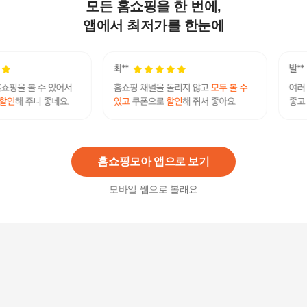
모든 홈쇼핑을 한 번에,
소울핏마스크 새부리형 황사 방역 마스크 KF94 50
매 (검정색/흰색/베이지)
앱에서 최저가를 한눈에
22,900
원
이지팜 KF94 황사미세먼지 방역용 마스크 대형 검
정 100P
52,000
원
홈쇼핑모아 앱으로 보기
모바일 웹으로 볼래요
[힐메이드] KF94 황사마스크 대형 검정50매
28,900
원
[에어데이즈] KF94 새부리형 마스크 더뉴플러스 5