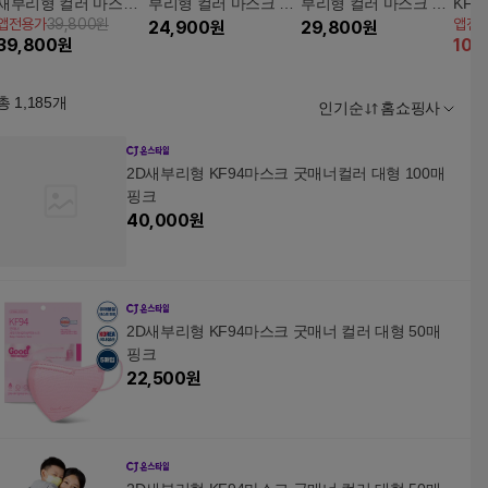
새부리형 컬러 마스크
부리형 컬러 마스크 10
부리형 컬러 마스크 10
KF9
앱전용가
39,800원
앱전
200장 (대형)
0장(대형)
24,900
원
0장(대형)_SS 에디션
29,800
원
혼합 
39,800
원
10
%
총
1,185
개
인기순
홈쇼핑사
2D새부리형 KF94마스크 굿매너컬러 대형 100매
핑크
40,000
원
2D새부리형 KF94마스크 굿매너 컬러 대형 50매
핑크
22,500
원