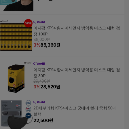
이지팜 KF94 황사미세먼지 방역용 마스크 대형 검
정 100P
88,000원
3
%
85,360
원
이지팜 KF94 황사미세먼지 방역용 마스크 대형 검
정 30P
29,400원
3
%
28,520
원
2D새부리형 KF94마스크 굿매너 컬러 중형 50매
블랙
22,500
원