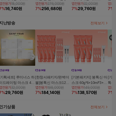
앱전용가
18,000원
앱전용가
276,000원
앱전용가
32,000원
앱전
스
F50+/ PA++++)+마스크
스
+/ 
7
%
16,740
원
7
%
256,680
원
7
%
29,760
원
7
%
팩 1박스+체험분 1매
1박
지난방송
전체보기
[기획세트] 루미너스 하
[한창서패키지/완벽더
[기본패키지] 봉톡신 마
[기본
이드레이팅 마스크 4박
블]봉톡신 마스크12통+
스크 60g*6+10ml*3+스
톡신 
앱전용가
32,000원
앱전용가
198,000원
앱전용가
149,000원
앱전
스
10ml*6+스패출라2
패출라1
ml*
7
%
29,760
원
7
%
184,140
원
7
%
138,570
원
7
%
인기상품
전체보기