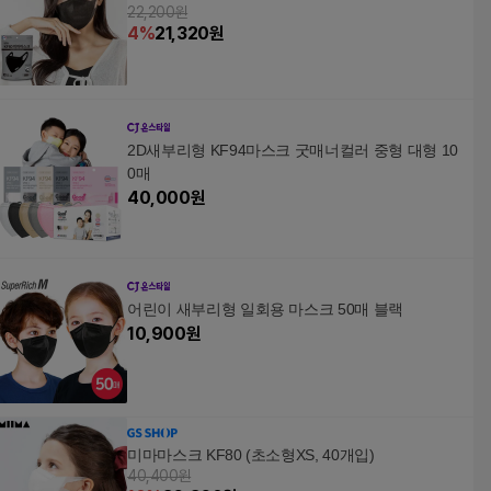
22,200원
4
%
21,320
원
2D새부리형 KF94마스크 굿매너컬러 중형 대형 10
0매
40,000
원
어린이 새부리형 일회용 마스크 50매 블랙
10,900
원
미마마스크 KF80 (초소형XS, 40개입)
40,400원