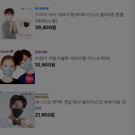
키리아 아바 새부리형 KF94 마스크 컬러5종 혼합
200매(소형)
39,800
원
어린이 자동차블루 새부리형 마스크 50매
10,900
원
애니가드 KF94 셋업 패션 컬러마스크 새부리형 12
0매
21,900
원