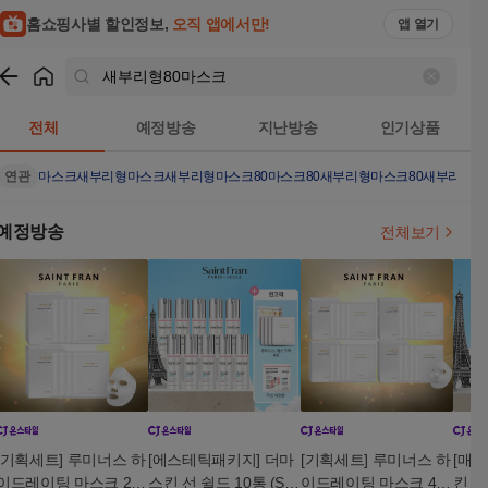
홈쇼핑사별 할인정보,
오직 앱에서만!
앱 열기
쇼핑
새부리형80마스크
검색결과
전체
예정방송
지난방송
인기상품
연관
마스크
새부리형마스크
새부리형마스크80
마스크80
새부리형마스크80새부리형
예정방송
전체보기
[기획세트] 루미너스 하
[에스테틱패키지] 더마
[기획세트] 루미너스 하
[매니
이드레이팅 마스크 2박
스킨 선 쉴드 10통 (SP
이드레이팅 마스크 4박
킨 선