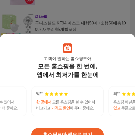
구디즈실드 KF94 마스크 대형50매+소형50매총10
0매 새부리형/개별포장
37,900
원
고객이 말하는 홈쇼핑모아
모든 홈쇼핑을 한 번에,
현이몰 숨쉬기 편한 KF-94 마스크 새부리형 20매
(세트) 새부리형마스크 스타마스크 안전마스크 방
앱에서 최저가를 한눈에
역마스크
13,390
원
굿매너 2D새부리형 KF80 KF94 중형 대형 컬러마
스크
22,900
원
홈쇼핑모아 앱으로 보기