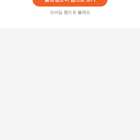
모바일 웹으로 볼래요
2D새부리형 KF94마스크 굿매너컬러 중형 100매
베이지
45,000
원
어린이 쥬라기 새부리형 일회용 마스크 50매
10,900
원
숨쉬기편한KF-94이우마스크새부리형2안전방역
14,960원
3
%
14,520
원