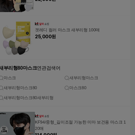
겟레디 컬러 마스크 새부리형 100매
25,000
원
새부리형80마스크
연관검색어
마스크
새부리형마스크
새부리형마스크80
마스크80
새부리형마스크80새부리형
KF94/중형_길이조절 가능한 미마 보건용 마스크 1
20매