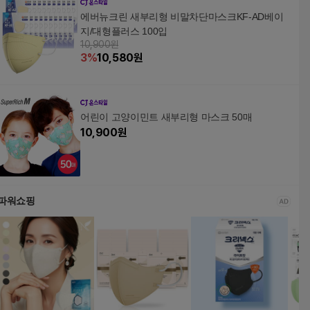
에버뉴크린 새부리형 비말차단마스크KF-AD베이
지/대형플러스 100입
10,900원
3
%
10,580
원
어린이 고양이민트 새부리형 마스크 50매
10,900
원
파워쇼핑