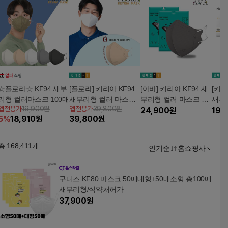
☆플로라☆ KF94 새부
[플로라] 키리아 KF94
[아바] 키리아 KF94 새
[키리
리형 컬러마스크 100매
새부리형 컬러 마스크
부리형 컬러 마스크 10
새부
앱전용가
19,900원
앱전용가
39,800원
200장 (대형)
0장(대형)
24,900
원
00매
19,
5
%
18,910
원
39,800
원
총
168,411
개
인기순
홈쇼핑사
구디즈 KF80 마스크 50매대형+50매소형 총100매
새부리형/식약처허가
37,900
원