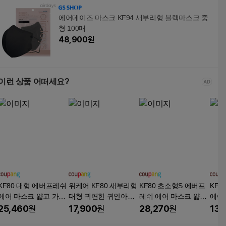
에어데이즈 마스크 KF94 새부리형 블랙마스크 중
형 100매
48,900
원
이런 상품 어떠세요?
KF80 대형 에버프레쉬
위케어 KF80 새부리형
KF80 초소형S 에버프
KF8
에어 마스크 얇고 가벼
대형 귀편한 귀안아픈
레쉬 에어 마스크 얇고
에어
운 여름용 새부리형, 1
숨쉬기편한 여름용 마
가벼운 여름용 새부리
지퍼백
25,460
원
17,900
원
28,270
원
13,
매입, 50개, 화이트
스크 25매 50매 100매,
형, 1개입, 50개, 화이
5매