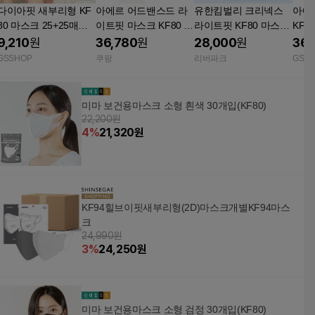
다이아핏 새부리형 KF
아에르 어드밴스드 라
유한킴벌리 크리넥스
아에
80 마스크 25+25매입
이트핏 마스크 KF80 대
라이트핏 KF80 마스크
KF8
파우치형
형 베이지 50개입 새부
40매 대형 블랙 비말차
스크 5
9,210
원
36,780
원
28,000
원
36,
리형 여름용 국산 미세
단 귀 편한 새부리형
GSSHOP
쿠팡
리버파크
GSS
먼지
미마 보건용마스크 소형 흰색 30개입(KF80)
22,200원
4
%
21,320
원
KF94힐브이핏새부리형(2D)마스크개별KF94마스
크
24,990원
3
%
24,250
원
미마 보건용마스크 소형 검정 30개입(KF80)