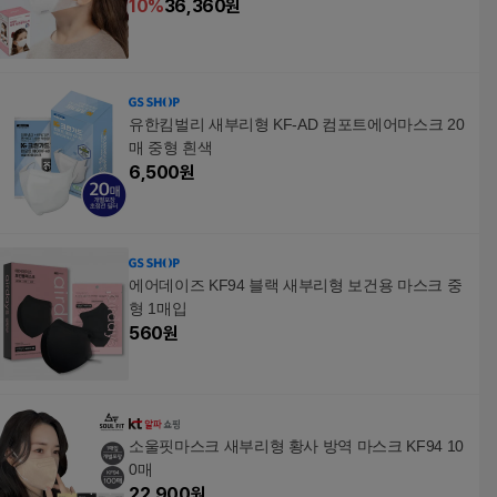
10
%
36,360
원
유한킴벌리 새부리형 KF-AD 컴포트에어마스크 20
매 중형 흰색
6,500
원
에어데이즈 KF94 블랙 새부리형 보건용 마스크 중
형 1매입
560
원
소울핏마스크 새부리형 황사 방역 마스크 KF94 10
0매
22,900
원