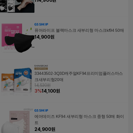
114,900
원
퓨어라이프 블랙마스크 새부리형 마스크kf94 50매
14,900
원
33443502-3Q3D캐주얼KF94프리미엄플러스마스
크새부리형20매
14,530원
3
%
14,100
원
에어데이즈 KF94 새부리형 마스크 중형 50매 화이
트
24,900
원