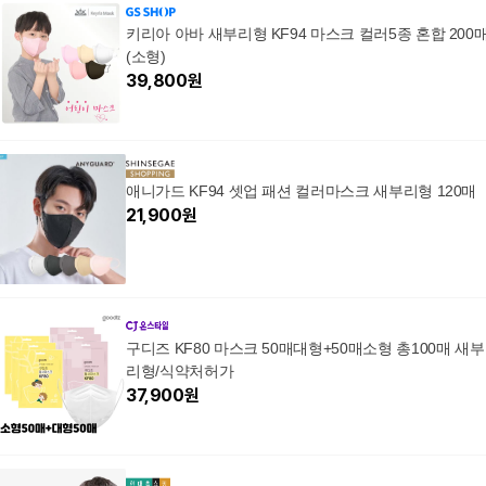
키리아 아바 새부리형 KF94 마스크 컬러5종 혼합 200
(소형)
39,800
원
애니가드 KF94 셋업 패션 컬러마스크 새부리형 120매
21,900
원
구디즈 KF80 마스크 50매대형+50매소형 총100매 새부
리형/식약처허가
37,900
원