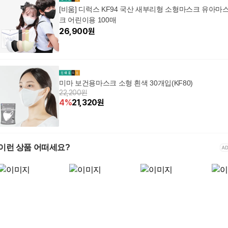
[비움] 디럭스 KF94 국산 새부리형 소형마스크 유아마
크 어린이용 100매
26,900
원
미마 보건용마스크 소형 흰색 30개입(KF80)
22,200원
4
%
21,320
원
이런 상품 어떠세요?