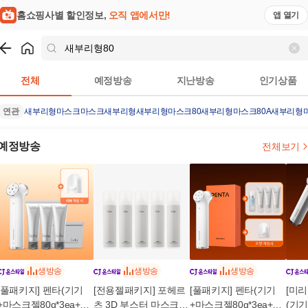
홈쇼핑사별 할인정보,
오직 앱에서만!
앱 열기
쇼핑
새부리형80
검색결과
전체
예정방송
지난방송
인기상품
연관
새부리형마스크
마스크
새부리형
새부리형마스크80
새부리형마스크80A
새부리형마
예정방송
전체보기
생방송
생방송
생방송
[풀패키지] 펜타(기기
[전용젤패키지] 포헤르
[풀패키지] 펜타(기기
[미리
+마스크젤80g*3ea+카
츠 3D 부스터 마스크
+마스크젤80g*3ea+버
(기기