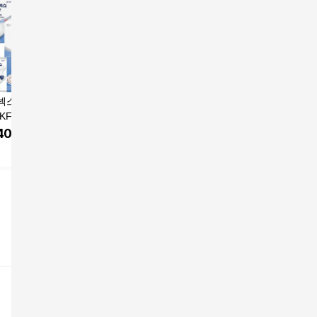
넥스 라이트핏 마
아에르 어드밴스드 라
아에르 피크 라이트핏
다나마스
KF80 소형 40매(1
이트 KF80 새부리형 마
KF80 새부리형 컬러 마
숨 새부리
x4개) 흰색 새부
스크 대형 화이트 50개
스크 30매 [L/M/S]
대형 KF80 50개입 
400
원
36,780
원
22,100
원
21,700
 입체형 어린이 유
입 여름용 국산 국내생
흰색
쿠팡
GSSHOP
쿠팡
 초등학생
산 황사 미세먼지 차단
식약처허가 의약외품
매