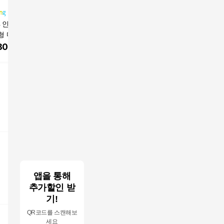
4 인디에어 대형 새
KF94 인디에어 소형L
다나마스크 뉴다나온
위케어 K
 마스크, 200개
새부리형 마스크, 그레
숨 새부리형 쿨마스크
대형 귀편
1개, 화이트
이, 1개, 25개입
대형 KF80
숨쉬기편한
800
원
12,400
원
21,700
원
9,900
스크 25매
앱을 통해
추가할인 받
기!
QR코드를 스캔해보
세요