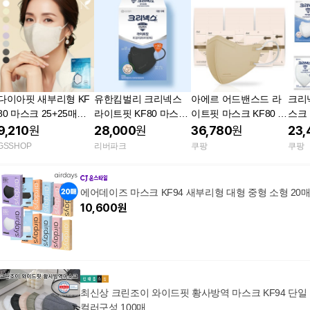
다이아핏 새부리형 KF
유한킴벌리 크리넥스
아에르 어드밴스드 라
크리
80 마스크 25+25매입
라이트핏 KF80 마스크
이트핏 마스크 KF80 대
스크 
파우치형
40매 대형 블랙 비말차
형 베이지 50개입 새부
0매입
9,210
원
28,000
원
36,780
원
23,
단 귀 편한 새부리형
리형 여름용 국산 미세
리형
GSSHOP
리버파크
쿠팡
쿠팡
먼지
아용
에어데이즈 마스크 KF94 새부리형 대형 중형 소형 20
10,600
원
최신상 크린조이 와이드핏 황사방역 마스크 KF94 단일
컬러구성 100매