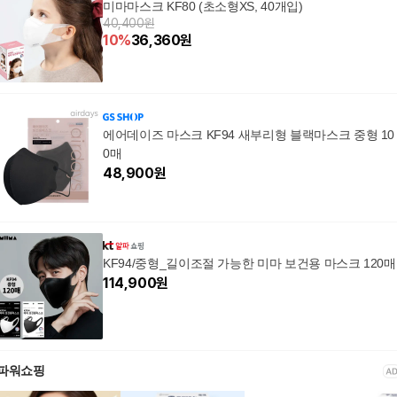
미마마스크 KF80 (초소형XS, 40개입)
40,400원
10
%
36,360
원
에어데이즈 마스크 KF94 새부리형 블랙마스크 중형 10
0매
48,900
원
KF94/중형_길이조절 가능한 미마 보건용 마스크 120매
114,900
원
파워쇼핑