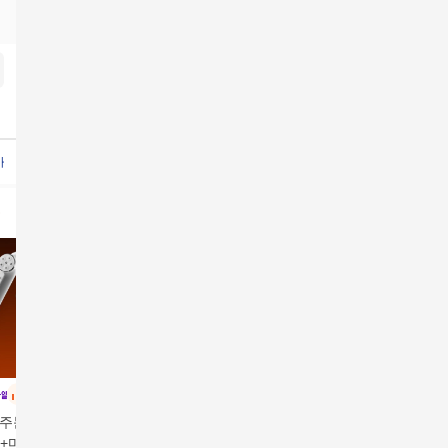
스크80
새부리형마스크80A
새부리형마스크80A새부리형
새부리형마스크80A
새부리형마
생방송
생방송
생방송
주문] 펜타 패키지
총 90매 동국제약 마데
동국제약 더마마스크
동국제약
+마스크젤80g*3
카 더마 마스크팩
인텐시브리프팅포뮬러
인텐시브