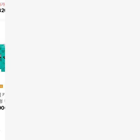
용가
870,000원
앱전용가
89,000원
앱전용가
23,900원
앱전용가
2
블세럼)
30매+2매 더
30매+2매
820,000
원
10
%
80,100
원
10
%
21,510
원
10
%
25,
] 키리아 KF94 새
[아바] 키리아 KF94 새
[키리아] KF94 귀편한
(소형)[키
 컬러 마스크 10
부리형 컬러 마스크 10
새부리형 컬러마스크 1
편한 새부
대형)
900
원
0장(중형)
24,900
원
00매
19,900
원
스크 100
29,800