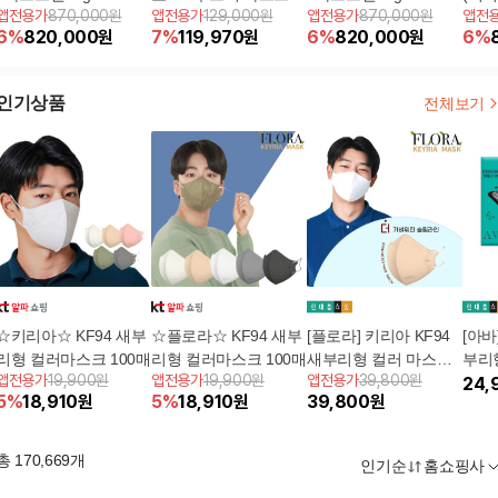
앱전용가
870,000원
앱전용가
129,000원
앱전용가
870,000원
앱전
밍마스크30매)+리뷰크
젤230g X5개
블세럼70ml*1ea)+리뷰
+버
6
%
820,000
원
7
%
119,970
원
6
%
820,000
원
6
%
레들
크레들
인기상품
전체보기
☆키리아☆ KF94 새부
☆플로라☆ KF94 새부
[플로라] 키리아 KF94
[아바
리형 컬러마스크 100매
리형 컬러마스크 100매
새부리형 컬러 마스크
부리형
앱전용가
19,900원
앱전용가
19,900원
앱전용가
39,800원
200장 (대형)
0장(
24,
5
%
18,910
원
5
%
18,910
원
39,800
원
총
170,669
개
인기순
홈쇼핑사