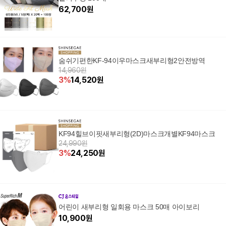
62,700
원
숨쉬기편한KF-94이우마스크새부리형2안전방역
14,960원
3
%
14,520
원
KF94힐브이핏새부리형(2D)마스크개별KF94마스크
24,990원
3
%
24,250
원
어린이 새부리형 일회용 마스크 50매 아이보리
10,900
원