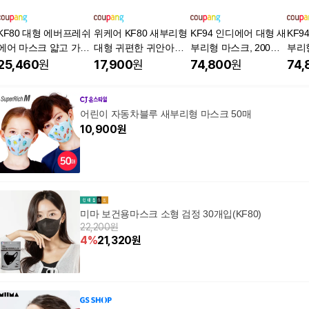
KF80 대형 에버프레쉬
위케어 KF80 새부리형
KF94 인디에어 대형 새
KF9
에어 마스크 얇고 가벼
대형 귀편한 귀안아픈
부리형 마스크, 200개
부리형
운 여름용 새부리형, 1
숨쉬기편한 여름용 마
입, 1개, 그레이
입, 
25,460
원
17,900
원
74,800
원
74,
매입, 50개, 화이트
스크 25매 50매 100매,
4개, 25개입
어린이 자동차블루 새부리형 마스크 50매
10,900
원
미마 보건용마스크 소형 검정 30개입(KF80)
22,200원
4
%
21,320
원