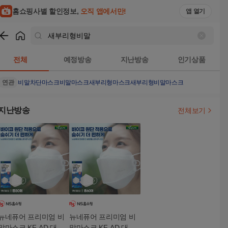
홈쇼핑사별 할인정보,
오직 앱에서만!
앱 열기
쇼핑
새부리형비말
검색결과
전체
예정방송
지난방송
인기상품
연관
비말차단마스크
비말마스크
새부리형마스크
새부리형비말마스크
지난방송
전체보기
뉴네퓨어 프리미엄 비
뉴네퓨어 프리미엄 비
말마스크 KF-AD 대형
말마스크 KF-AD 대형