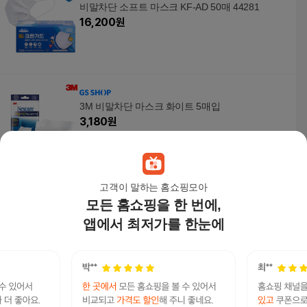
비말차단 소프트 마스크 KF-AD 50매 44281
16,200
원
3M 비말차단 마스크 화이트 5매입
3,180
원
고객이 말하는 홈쇼핑모아
모든 홈쇼핑을 한 번에,
KF-AD CLEAN 비말차단 마스크 블루 50매
5,720
원
앱에서 최저가를 한눈에
[S52PM85QS]비말차단마스크 위생 주방 조리 마