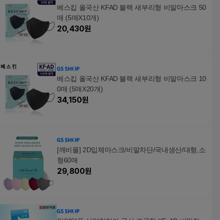
베스킵 올국산 KFAD 블랙 새부리형 비말마스크 50
매 (5매X10개)
20,430
원
베스킵 올국산 KFAD 블랙 새부리형 비말마스크 10
0매 (5매X20개)
34,150
원
[깨비몰] 2D입체마스크/비말차단/국내생산/대형,소
형60매
29,800
원