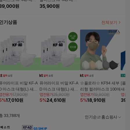
80매 (화이트)5%쿠폰
39,000
원
60매 (화이트)5%쿠폰
35,900
원
+구매 후 3천원 적립
+구매 후 3천원 적립
인기상품
전체보기
퓨어라이프 비말 KF-A
퓨어라이프 비말 KF-A
☆플로라☆ KF94 새부
[플로
D 마스크 대형(L) 새부
D 마스크 대형(L) 새부
리형 컬러마스크 100매
새부
앱전용가
17,900원
앱전용가
25,900원
앱전용가
19,900원
앱전
리형 흰색 50매
리형 흰색 100매
200
5
%
17,010
원
5
%
24,610
원
5
%
18,910
원
39,
총
33,788
개
인기순
홈쇼핑사