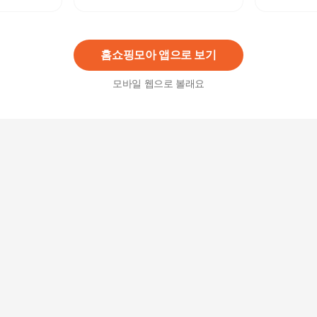
스크 투명
7,000
원
홈쇼핑모아 앱으로 보기
모바일 웹으로 볼래요
기타브랜드 생활속 비말 마스크 KF-AD 50매 식약
처허가 입체형
16,500
원
크리넥스 라이트핏 쿨 마스크 비말차단 KFAD 슬림
앤쿨 5매
2,990
원
프리미엄 국내산KF-AD비말차단마스크 50매 티슈