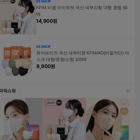
KF94 비움 라이트핏 국산 새부리형 대형 중형 50
매
14,900
원
퓨어브리즈 국산 새부리형 KF94/AD(비말차단) 마
스크 대형/중형/소형 100매
8,900
원
파워쇼핑