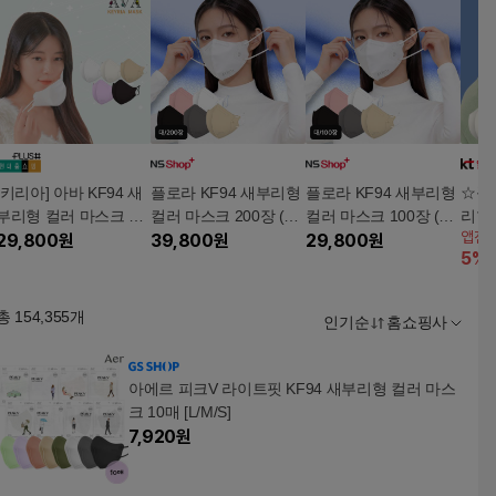
[키리아] 아바 KF94 새
플로라 KF94 새부리형
플로라 KF94 새부리형
☆플로
부리형 컬러 마스크 10
컬러 마스크 200장 (대
컬러 마스크 100장 (대
리형
앱전
0장(중형)_SS 에디션
29,800
원
형)5%쿠폰+구매 후 3
39,800
원
형)5%쿠폰+구매 후 3
29,800
원
5
%
천원 적립
천원 적립
총
154,355
개
인기순
홈쇼핑사
아에르 피크V 라이트핏 KF94 새부리형 컬러 마스
크 10매 [L/M/S]
7,920
원