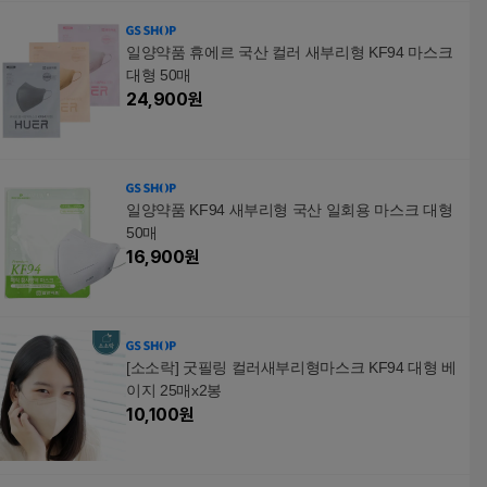
일양약품 휴에르 국산 컬러 새부리형 KF94 마스크
대형 50매
24,900
원
일양약품 KF94 새부리형 국산 일회용 마스크 대형
50매
16,900
원
[소소락] 굿필링 컬러새부리형마스크 KF94 대형 베
이지 25매x2봉
10,100
원