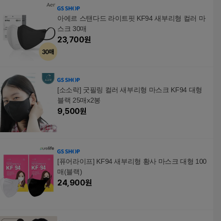
아에르 스탠다드 라이트핏 KF94 새부리형 컬러 마
스크 30매
23,700
원
[소소락] 굿필링 컬러 새부리형 마스크 KF94 대형
블랙 25매x2봉
9,500
원
[퓨어라이프] KF94 새부리형 황사 마스크 대형 100
매(블랙)
24,900
원