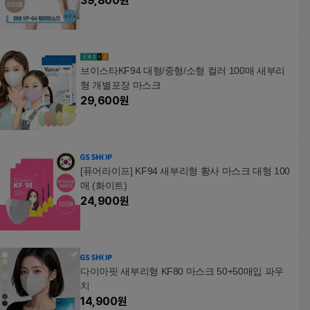
39,800
원
브이스타KF94 대형/중형/소형 컬러 100매 새부리
형 개별포장 마스크
29,600
원
[퓨어라이프] KF94 새부리형 황사 마스크 대형 100
매 (화이트)
24,900
원
다이아핏 새부리형 KF80 마스크 50+50매입 파우
치
14,900
원