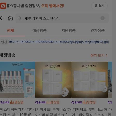
홈쇼핑사별 할인정보,
오직 앱에서만!
앱 열기
쇼핑
새부리형마스크KF94
검색결과
전체
예정방송
지난방송
인기상품
연관
94마스크
KF94마스크
KF94
KF94마스크새부리형대형
비노트
앙쥬팡
북극곰의눈물
예정방송
전체보기
생방송
생방송
생방송
[에스테틱패키지] 더마
[기획세트] 루미너스 하
[기획세트] 루미너스 하
[매니
스킨 선 쉴드 10통 (SP
이드레이팅 마스크 2박
이드레이팅 마스크 4박
킨 선