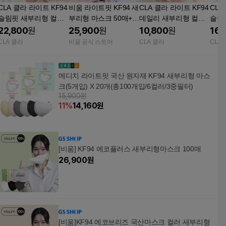
CLA 클라 라이트 KF94
비움 라이트핏 KF94 새
CLA 클라 라이트 KF94
CLA
슬림핏 새부리형 컬러
부리형 마스크 50매+5
데일리 새부리형 컬러
슬림
마스크 중형 화이트 50
0매
마스크 대형 스킨베이
마스
22,800
원
25,900
원
10,800
원
16,
매+50매+캡슐세제4p
지 25매+25매+캡슐세
지 2
CLA 클라
비움 공식 스토어
CLA 클라
CLA
제4P
메디치 라이트핏 국산 원자재 KF94 새부리형 마스
크(5개입) X 20개(총100개입/6컬러/3중필터)
15,900원
11
%
14,160
원
[비움] KF94 에코플러스 새부리형마스크 100매
26,900
원
[비움]KF94 에코브리즈 국산마스크 컬러 새부리형