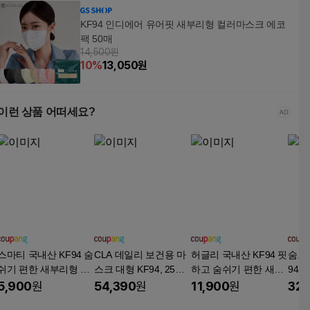
KF94 인디에어 유어핏 새부리형 컬러마스크 에코
팩 50매
14,500원
10
%
13,050
원
이런 상품 어떠세요?
스마티 국내산 KF94 숨
CLA 데일리 보건용 마
허글리 국내산 KF94 핏
숨코
쉬기 편한 새부리형 마
스크 대형 KF94, 25개
하고 숨쉬기 편한 새부
94 
스크 대형
입, 12개, 화이트
리형 마스크, 화이트 대
형, 
5,900
원
54,390
원
11,900
원
32,
형, 1개, 100매
매입,