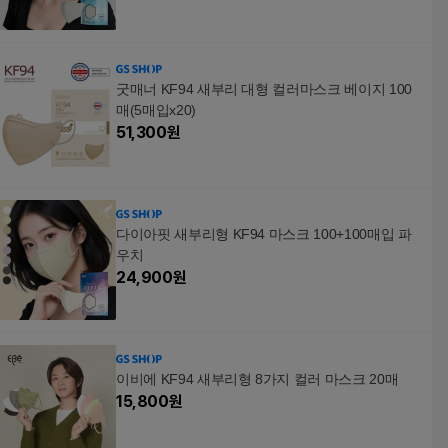
굿매너 KF94 새부리 대형 컬러마스크 베이지 100
매(5매입x20)
51,300
원
다이아핏 새부리형 KF94 마스크 100+100매입 파
우치
24,900
원
이비에 KF94 새부리형 8가지 컬러 마스크 20매
15,800
원