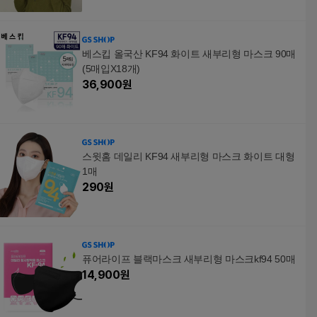
베스킵 올국산 KF94 화이트 새부리형 마스크 90매
(5매입X18개)
36,900
원
스윗홈 데일리 KF94 새부리형 마스크 화이트 대형
1매
290
원
퓨어라이프 블랙마스크 새부리형 마스크kf94 50매
14,900
원