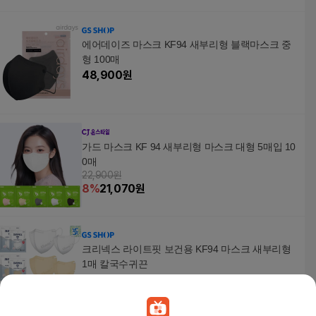
에어데이즈 마스크 KF94 새부리형 블랙마스크 중
형 100매
48,900
원
가드 마스크 KF 94 새부리형 마스크 대형 5매입 10
0매
22,900원
8
%
21,070
원
크리넥스 라이트핏 보건용 KF94 마스크 새부리형
1매 칼국수귀끈
950
원