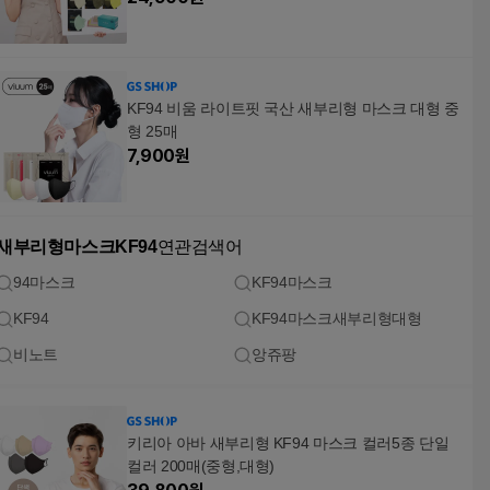
KF94 비움 라이트핏 국산 새부리형 마스크 대형 중
형 25매
7,900
원
새부리형마스크KF94
연관검색어
94마스크
KF94마스크
KF94
KF94마스크새부리형대형
비노트
앙쥬팡
키리아 아바 새부리형 KF94 마스크 컬러5종 단일
컬러 200매(중형,대형)