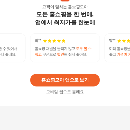
고객이 말하는 홈쇼핑모아
모든 홈쇼핑을 한 번에,
새부리형 KF94 여름용 컬러 마스크 화이트(대형) 1
00매
앱에서 최저가를 한눈에
24,900
원
아에르 숨쉬기편한 새부리형 KF94 피크v라이트 마
스크 소형/중형/대형 개별포장 50매
45,500원
8
%
41,860
원
홈쇼핑모아 앱으로 보기
모바일 웹으로 볼래요
[깨비몰] KF94 마스크/2D새부리형/최고급필터/인
증/국산
31,110원
3
%
30,180
원