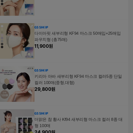
다이아핏 새부리형 KF94 마스크 50매입+25매입
파우치형 (총75매)
11,900
원
키리아 아바 새부리형 KF94 마스크 컬러5종 단일
컬러 100매(중형,대형)
29,800
원
더맑은 참 황사 Kf94 새부리형 마스크 컬러 8종 대
형 100매
24,900
원