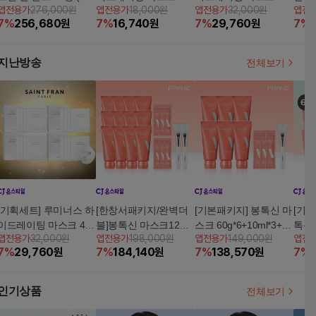
앱전용가
276,000원
앱전용가
18,000원
앱전용가
32,000원
앱전
F50+/ PA++++)+마스크
스
스
+/ 
7
%
256,680
원
7
%
16,740
원
7
%
29,760
원
7
%
팩 1박스+체험분 1매
1박
지난방송
전체보기
[기획세트] 루미너스 하
[한창서패키지/완벽더
[기본패키지] 봉톡신 마
[기본
이드레이팅 마스크 4박
블]봉톡신 마스크12통+
스크 60g*6+10ml*3+스
톡신 
앱전용가
32,000원
앱전용가
198,000원
앱전용가
149,000원
앱전
스
10ml*6+스패출라2
패출라1
ml*
7
%
29,760
원
7
%
184,140
원
7
%
138,570
원
7
%
인기상품
전체보기