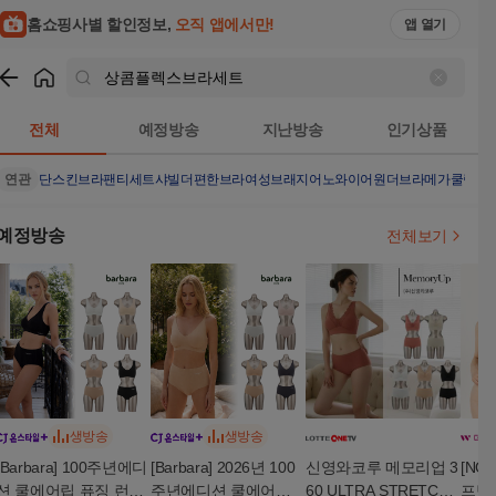
홈쇼핑사별 할인정보,
오직 앱에서만!
앱 열기
쇼핑
상콤플렉스브라세트
검색결과
전체
예정방송
지난방송
인기상품
연관
단스킨브라팬티세트
샤빌더편한브라
여성브래지어노와이어
원더브라메가쿨링
여
예정방송
전체보기
생방송
생방송
[Barbara] 100주년에디
[Barbara] 2026년 100
신영와코루 메모리업 3
[NO
션 쿨에어립 퓨징 런닝
주년에디션 쿨에어립
60 ULTRA STRETCH
프팅