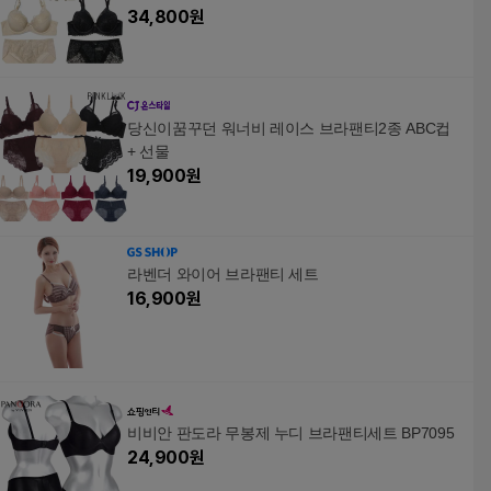
34,800
원
당신이꿈꾸던 워너비 레이스 브라팬티2종 ABC컵
+ 선물
19,900
원
라벤더 와이어 브라팬티 세트
16,900
원
비비안 판도라 무봉제 누디 브라팬티세트 BP7095
24,900
원