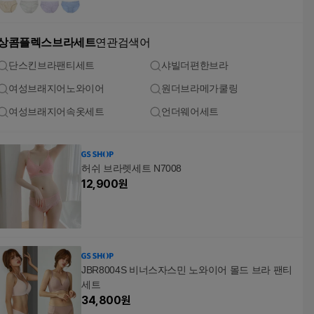
상콤플렉스브라세트
연관검색어
단스킨브라팬티세트
샤빌더편한브라
여성브래지어노와이어
원더브라메가쿨링
여성브래지어속옷세트
언더웨어세트
허쉬 브라렛세트 N7008
12,900
원
JBR8004S 비너스자스민 노와이어 몰드 브라 팬티
세트
34,800
원