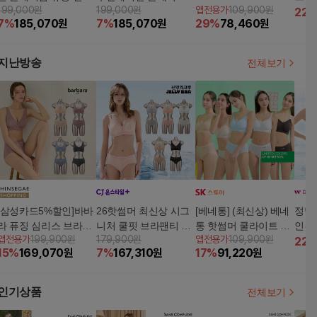
199,000원
199,000원
앱전용가
109,900원
후크형 브라팬티 V29
퓨징 어깨끈후크형 브
브라팬티 5세트
22
7
%
185,070
원
7
%
185,070
원
29
%
78,460
원
라팬티 V30
지난방송
전체보기
[삼성카드5%할인]바바
26핫썸머 최신상 시그
[베네통] (최신상) 베네
정말
라 퓨징 심리스 브라팬
니처 쿨핏 브라팬티 5
통 핫썸머 쿨라이트 브
인견
앱전용가
199,900원
179,900원
앱전용가
109,900원
티 4세트(26-3)
세트
라팬티 패키지
22
15
%
169,070
원
7
%
167,310
원
17
%
91,220
원
인기상품
전체보기