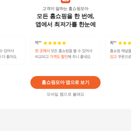
고객이 말하는 홈쇼핑모아
모든 홈쇼핑을 한 번에,
여성 AB컵 브라팬티세트
10,800
원
앱에서 최저가를 한눈에
비욘세 브라1+팬티2 세트
14,900
원
홈쇼핑모아 앱으로 보기
모바일 웹으로 볼래요
소피아 블랙 와이어 브라1+팬티2 속옷세트
10,900
원