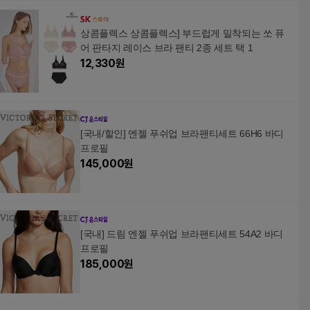
상콤플렉스 상콤플렉스] 부드럽게 밀착되는 쏘 퓨
어 판타지 레이스 브라 팬티 2종 세트 택 1
12,330
원
[국내/할인] 엔젤 푸쉬업 브라팬티세트 66H6 바디
프로필
145,000
원
[국내] 드림 엔젤 푸쉬업 브라팬티세트 54A2 바디
프로필
185,000
원