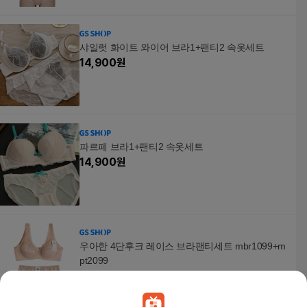
샤일럿 화이트 와이어 브라1+팬티2 속옷세트
14,900
원
파르페 브라1+팬티2 속옷세트
14,900
원
우아한 4단후크 레이스 브라팬티세트 mbr1099+m
pt2099
25,400
원