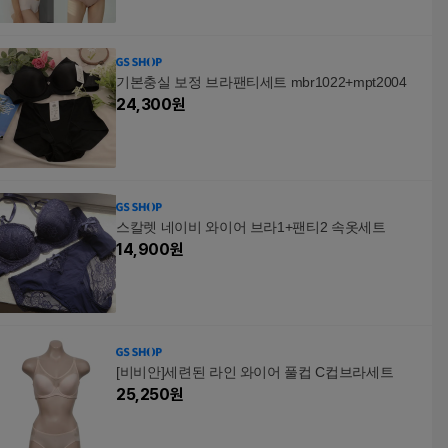
기본충실 보정 브라팬티세트 mbr1022+mpt2004
24,300
원
스칼렛 네이비 와이어 브라1+팬티2 속옷세트
14,900
원
[비비안]세련된 라인 와이어 풀컵 C컵브라세트
25,250
원