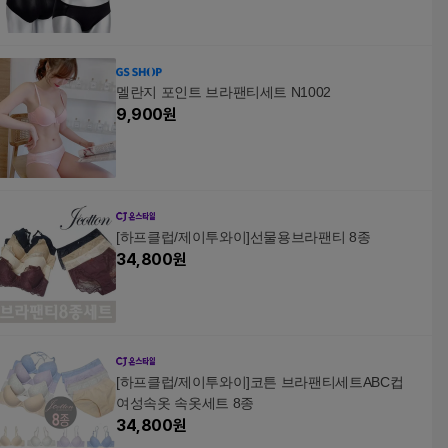
멜란지 포인트 브라팬티세트 N1002
9,900
원
[하프클럽/제이투와이]선물용브라팬티 8종
34,800
원
[하프클럽/제이투와이]코튼 브라팬티세트ABC컵
여성속옷 속옷세트 8종
34,800
원