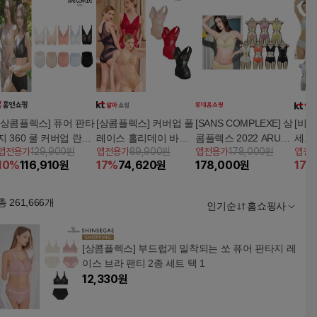
[상콤플렉스] 퓨어 판타
[상콤플렉스] 커버업 풀
[SANS COMPLEXE] 상
[비
 360 쿨 커버업 란제
레이스 홀리데이 바디
콤플렉스 2022 ARUM
세트
앱전용가
129,900원
앱전용가
89,900원
앱전용가
178,000원
앱전
리 컬렉션 (5세트)
수트 3세트
PRIMA 아름 프리마 +
10
%
116,910
원
17
%
74,620
원
178,000
원
17
%
바디수트 1세트 + 파우
치
총
261,666
개
인기순
홈쇼핑사
[상콤플렉스] 부드럽게 밀착되는 쏘 퓨어 판타지 레
이스 브라 팬티 2종 세트 택 1
12,330
원