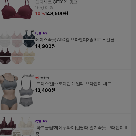
팬티세트 QF6021 핑크
165,000원
10
%
148,500
원
레이스속옷 ABC컵 브라팬티2종SET + 선물
14,900
원
[프리스킨]스포티한 데일리 브라팬티 세트
13,400
원
[하프클럽/제이투와이]샬랄라 인기속옷 브라팬티 8
종