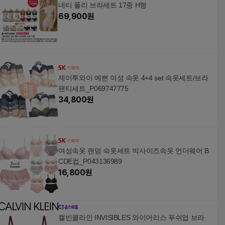
네티 폴리 브라세트 17종 H형
69,900
원
제이투와이 예쁜 여성 속옷 4+4 set 속옷세트/브라
팬티세트_P069747775
34,800
원
여성속옷 랜덤 속옷세트 빅사이즈속옷 언더웨어 B
CDE컵_P043136989
16,800
원
캘빈클라인 INVISIBLES 와이어리스 푸쉬업 브라