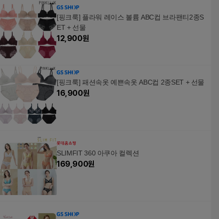
[핑크룩] 플라워 레이스 볼륨 ABC컵 브라팬티2종S
ET + 선물
12,900
원
[핑크룩] 패션속옷 예쁜속옷 ABC컵 2종SET + 선물
16,900
원
SLIMFIT 360 아쿠아 컬렉션
169,900
원