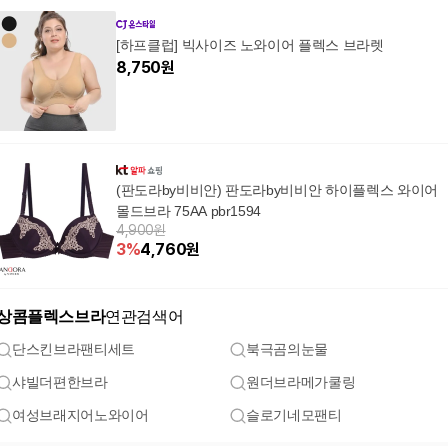
[하프클럽] 빅사이즈 노와이어 플렉스 브라렛
8,750
원
(판도라by비비안) 판도라by비비안 하이플렉스 와이어
몰드브라 75AA pbr1594
4,900원
3
%
4,760
원
상콤플렉스브라
연관검색어
단스킨브라팬티세트
북극곰의눈물
샤빌더편한브라
원더브라메가쿨링
여성브래지어노와이어
슬로기네모팬티