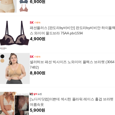
6,900
원
패션플러스 [판도라by비비안] 판도라by비비안 하이플
스 와이어 몰드브라 75AA pbr1594
4,900
원
셀러허브 패션 빅사이즈 노와이어 플렉스 브라렛 (3064
7482)
8,800
원
[노다지닷컴]이쁜데 섹시한 플라워 레이스 홀겹 브라렛
여름속옷
5,900
원