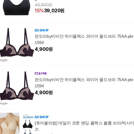
45,900원
15
%
39,020
원
판도라by비비안 하이플렉스 와이어 몰드브라 75AA pbr
1594
4,900
원
판도라by비비안 하이플렉스 와이어 몰드브라 75AA pbr
1594
4,900
원
[퓨어블라썸] 데일리 코튼 밴딩 플렉스 볼륨 브라/빅사
즈