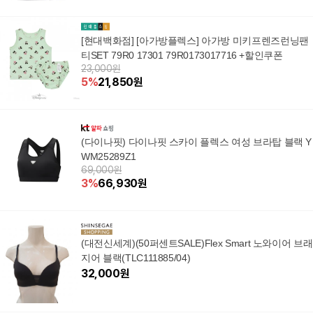
[현대백화점] [아가방플렉스] 아가방 미키프렌즈런닝팬
티SET 79R0 17301 79R0173017716 +할인쿠폰
23,000원
5
%
21,850
원
(다이나핏) 다이나핏 스카이 플렉스 여성 브라탑 블랙 Y
WM25289Z1
69,000원
3
%
66,930
원
(대전신세계)(50퍼센트SALE)Flex Smart 노와이어 브래
지어 블랙(TLC111885/04)
32,000
원