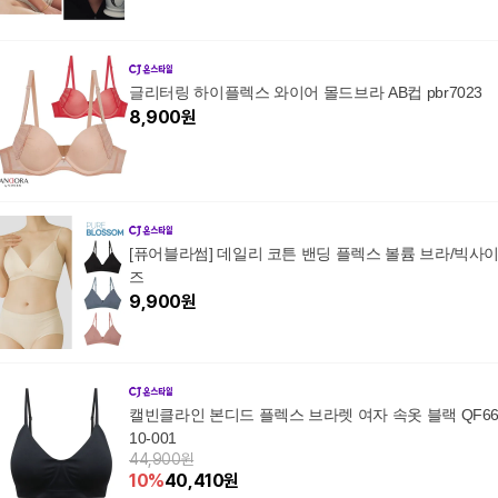
글리터링 하이플렉스 와이어 몰드브라 AB컵 pbr7023
8,900
원
[퓨어블라썸] 데일리 코튼 밴딩 플렉스 볼륨 브라/빅사
즈
9,900
원
캘빈클라인 본디드 플렉스 브라렛 여자 속옷 블랙 QF6
10-001
44,900원
10
%
40,410
원