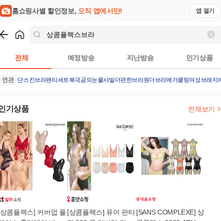
홈쇼핑사별 할인정보,
오직 앱에서만!
앱 열기
쇼핑
상콤플렉스브라
검색결과
전체
예정방송
지난방송
인기상품
연관
단스킨브라팬티세트
북극곰의눈물
샤빌더편한브라
원더브라메가쿨링
여성브래지
인기상품
전체보기
[상콤플렉스] 커버업 풀
[상콤플렉스] 퓨어 판타
[SANS COMPLEXE] 상