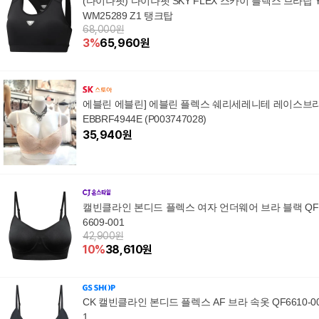
(다이나핏) 다이나핏 SKY FLEX 스카이 플렉스 브라탑 
WM25289 Z1 탱크탑
68,000원
3
%
65,960
원
에블린 에블린] 에블린 플렉스 쉐리세레니테 레이스브
EBBRF4944E (P003747028)
35,940
원
캘빈클라인 본디드 플렉스 여자 언더웨어 브라 블랙 QF
6609-001
42,900원
10
%
38,610
원
CK 캘빈클라인 본디드 플렉스 AF 브라 속옷 QF6610-0
1