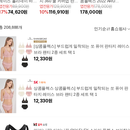
레이스 홀리데이 바디
지 360 쿨 커버업 란제
콤플렉스 2022 ARUM
앱전용가
89,900원
앱전용가
129,900원
앱전용가
178,000원
수트 3세트
리 컬렉션 (5세트)
PRIMA 아름 프리마 +
17
%
74,620
원
10
%
116,910
원
178,000
원
바디수트 1세트 + 파우
치
총
208,888
개
인기순
홈쇼핑사
[상콤플렉스] 부드럽게 밀착되는 쏘 퓨어 판타지 레이스
브라 팬티 2종 세트 택 1
12,330
원
상콤플렉스 상콤플렉스] 부드럽게 밀착되는 쏘 퓨어 판
타지 레이스 브라 팬티 2종 세트 택 1
12,330
원