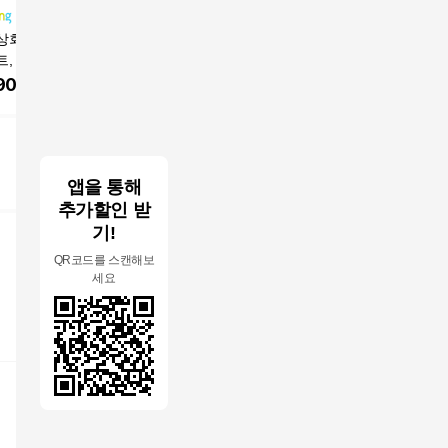
상회 달광도넛 맛
아이팡 우리밀 저당 통
드림푸드 수제 단팥빵
[빵공장 
, 45g, 30개
밀빵 건강 식사대용 통
10개 1BOX 개별포장
커리 간식
밀베이커리 고소한 통
900
원
11,000
원
11,900
원
11,110
밀빵160g*2개, 2개, 16
0g
앱을 통해
추가할인 받
기!
QR코드를 스캔해보
세요