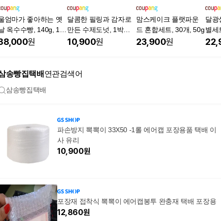
울엄마가 좋아하는 옛
달콤한 필링과 감자로
맘스케이크 플랫파운
달광
날 옥수수빵, 140g, 10
만든 수제도넛, 1박스,
드 혼합세트, 30개, 50g
별세트
개
990g
38,000
원
10,900
원
23,900
원
22,
삼송빵집택배
연관검색어
삼송빵집택배
파손방지 뽁뽁이 33X50 -1롤 에어캡 포장용품 택배 이
사 유리
10,900
원
포장재 접착식 뽁뽁이 에어캡봉투 완충재 택배 포장용
12,860
원