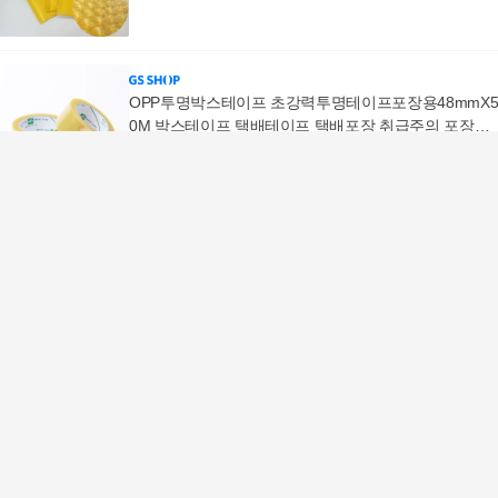
OPP투명박스테이프 초강력투명테이프포장용48mmX
0M 박스테이프 택배테이프 택배포장 취급주의 포장테
이프
3,040
원
포장지 공룡 선물 투명 포장 비닐 7x10cm 100P
2,500
원
스탠딩지퍼백 답례품 선물포장 포장지 20P 스탠딩지퍼
백
6,100
원