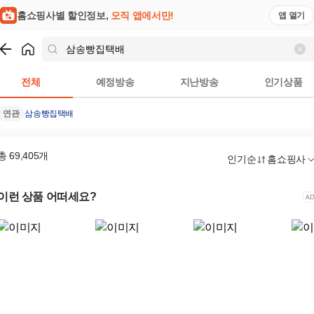
홈쇼핑사별 할인정보,
오직 앱에서만!
앱 열기
쇼핑
삼송빵집택배
검색결과
전체
예정방송
지난방송
인기상품
연관
삼송빵집택배
총
69,405
개
인기순
홈쇼핑사
이런 상품 어떠세요?