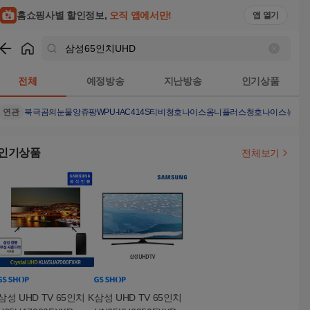
홈쇼핑사별 할인정보,
오직 앱에서만!
앱 열기
쇼핑
삼성65인치UHD
검색결과
전체
예정방송
지난방송
인기상품
연관
북극곰의눈물
앙쥬팡
WPU-IAC414S
티비
청호나이스옴니플러스
청호나이스뉴아
인기상품
전체보기
삼성 UHD TV 65인치 K
삼성 UHD TV 65인치