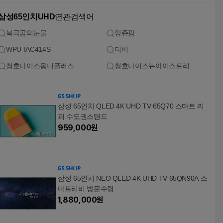
삼성65인치UHD
연관검색어
북극곰의눈물
앙쥬팡
WPU-IAC414S
티비
청호나이스옴니플러스
청호나이스뉴아이스트리
삼성 65인치 QLED 4K UHD TV 65Q70 스마트 리
퍼 수도권스탠드
959,000
원
삼성 65인치 NEO QLED 4K UHD TV 65QN90A 스
마트티비 방문수령
1,880,000
원