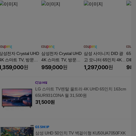
삼성전자 Crystal UHD
삼성전자 Crystal UHD
삼성 사이니지 DID 광
65
4K 스마트 TV, 방문설
4K 스마트 TV, 방문설
고 모니터 65인치 4K U
DID
치, 스탠드형, U8000F,
치, 벽걸이형, U8000F,
HD 피벗 디스플레이 L
EBG
1,359,000
원
959,000
원
1,297,000
원
987
214cm(85인치)
189cm(75인치)
H65QHCEBGCXKR
판 게시
(본체)/, 방문설치, 스탠
H65
드형, LH65QHC, 65인
LG 스마트 TV렌탈 울트라 4K UHD 65인치 163cm
치
65UR931C0NA 월 31,500원
31,500
원
삼성 UHD 50인치 TV 벽걸이형 KU50UA7050FXK