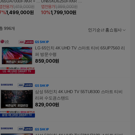
U65UA7000FXKR + 삼
UN65KU6250FXKR +
앱전용가
1,619,000원
앱전용가
1,999,000원
성 사운드바 증정
사운드바 HW-M360
7
%
1,499,000
원
10
%
1,799,100
원
총
996
개
인기순
홈쇼핑사
LG 65인치 4K UHD TV 스마트 티비 65UP7560 리
퍼 방문수령
859,000
원
삼성 55인치 4K UHD TV 55TU8300 스마트 티비
리퍼 수도권스탠드
829,000
원