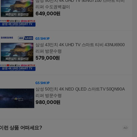
삼성 50인치 4K UHD TV 50NU7100 스마트 티비
리퍼 수도권벽걸이
649,000
원
삼성 43인치 4K UHD TV 스마트 티비 43NU6900
리퍼 방문수령
579,000
원
삼성 50인치 4K NEO QLED 스마트TV 50QN90A
리퍼 방문수령
980,000
원
이런 상품 어떠세요?