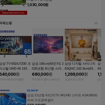
1,030,000
원
파워쇼핑
삼성 TV 65DU7200 크
삼성 165cm(65인치) 2
삼성 디지털 사이니지
삼성
리스탈 UHD 4K 163cm
025년형 최신형 스마트
65QHC 163.9cm(65인
65QE
(65인치) LED 스마트
4K UHD TV 65U8000
치) LH65QHCEBGCXK
치) 
640,000
원
680,000
원
1,269,000
원
1,1
티비 수도권 스탠드
스탠드 기본설치
R DID 세로지원 매장
R 4
아이티팩토리아울렛
주식회사 원이노베이션
삼성비즈스토어
삼성
병원 식당 피벗 광고 모
고 
니터
삼성 21년형 43인치TV 4KUHD 스마트 43AU8000
리퍼 수도권벽걸이