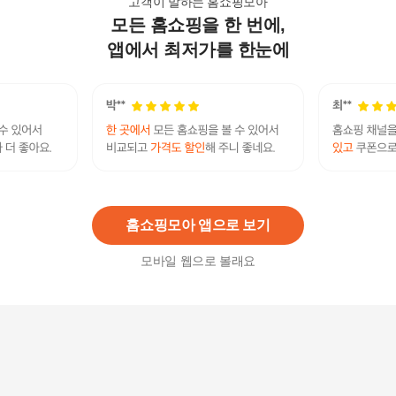
고객이 말하는 홈쇼핑모아
모든 홈쇼핑을 한 번에,
삼성 50인치 4K 스마트 UHD TV 50NU6900 매장
방문수령
앱에서 최저가를 한눈에
499,000
원
LG 70인치 4K UHD TV 70UP7070 스마트 티비 리
퍼 지방스탠드
1,029,000
원
홈쇼핑모아 앱으로 보기
모바일 웹으로 볼래요
삼성 65TU7000 65인치(165cm) UHD 리퍼 스마트
TV 수도권 스탠드
780,000
원