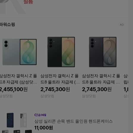
파워쇼핑
삼성전자 갤럭시 Z 폴
삼성전자 갤럭시 Z 폴
삼성전자 갤럭시 Z 폴
삼성
드8 자급제 (삼성닷컴/
드8 울트라 자급제 (삼
드8 울트라 자급제 그
립8 
삼성 강남 전용컬러) 피
성닷컴/삼성 강남 전용
라파이트 512GB SM-F
삼성 
2,455,100
원
2,745,300
원
2,745,300
원
1,8
스타치오 512GB SM-F
컬러) 그린 쉐도우 512
976NZKIKOO
트 5
삼성닷컴
삼성닷컴
삼성닷컴
삼성
971NZGIKOO
GB SM-F976NDGIKO
GEK
O
삼성 실리콘 손목 밴드 올인원 핸드폰케이스
11,000
원