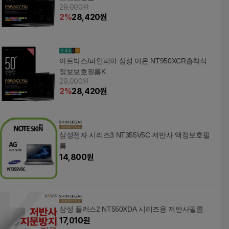
29,000원
2
%
28,420
원
아트박스/파인피아 삼성 이온 NT950XCR흡착식
정보보호필름K
29,000원
2
%
28,420
원
삼성전자 시리즈3 NT355V5C 저반사 액정보호필
름
14,800
원
삼성 플러스2 NT550XDA 시리즈용 저반사필름
17,010
원