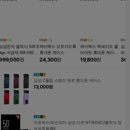
삼성전자 갤럭시 S25 E
케이맥스 오토카드톡
케이맥스 맥세이프 클
삼성 
dge 자급제 SM-S937
휴대폰 케이스
리어핏 휴대폰 케이스
라 / 
N, 티타늄 실버, 256GB
+ 카메라필름 세트
케이
999,000
원
24,300
원
19,800
원
36,
도우
지
삼성 Z플립 스탠드 메트 핸드폰 케이스
13,000
원
아트박스/파인피아 삼성 이온 NT950XCJ흡착식 정
보보호필름K