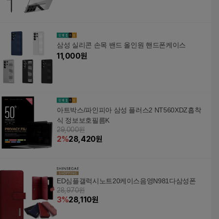
삼성 실리콘 손목 밴드 올인원 핸드폰케이스
11,000
원
아트박스/파인피아 삼성 플러스2 NT560XDZ흡착
식 정보보호필름K
29,000원
2
%
28,420
원
ED심플갤럭시노트20케이스음영N981다삼성폰
28,970원
3
%
28,110
원