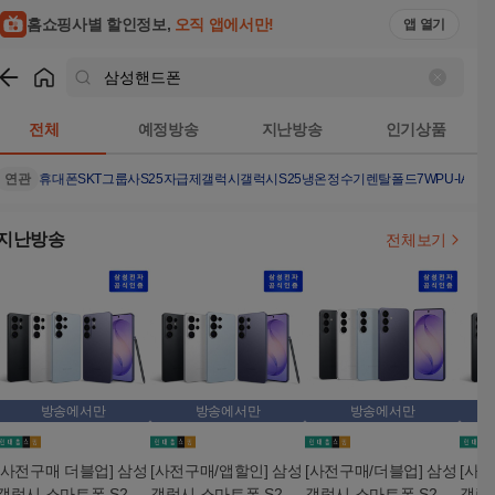
홈쇼핑사별 할인정보,
오직 앱에서만!
앱 열기
쇼핑
삼성핸드폰
검색결과
전체
예정방송
지난방송
인기상품
연관
휴대폰SKT그룹사
S25자급제
갤럭시
갤럭시S25
냉온정수기렌탈
폴드7
WPU-IAC41
지난방송
전체보기
방송에서만
방송에서만
방송에서만
[사전구매 더블업] 삼성
[사전구매/앱할인] 삼성
[사전구매/더블업] 삼성
[사전
갤럭시 스마트폰 S26
갤럭시 스마트폰 S26
갤럭시 스마트폰 S26+
갤럭시