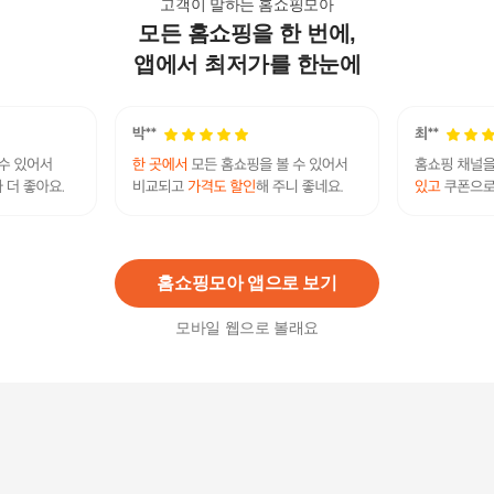
고객이 말하는 홈쇼핑모아
모든 홈쇼핑을 한 번에,
아트박스/파인피아 ASUS 16X OLED N7601ZW용
흡착식 정보보호필름K
앱에서 최저가를 한눈에
29,000원
2
%
28,420
원
[정품/당일출고] 삼성 갤럭시 S26 256G 자급제 SM
-S942N
1,385,000
원
홈쇼핑모아 앱으로 보기
모바일 웹으로 볼래요
삼성 갤럭시 S26 512GB 자급제 실버쉐도우 무료
배송
1,838,700원
13
%
1,599,670
원