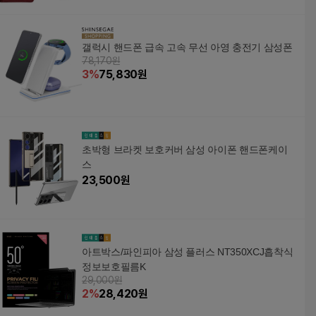
갤럭시 핸드폰 급속 고속 무선 아영 충전기 삼성폰
78,170원
3
%
75,830
원
초박형 브라켓 보호커버 삼성 아이폰 핸드폰케이
스
23,500
원
아트박스/파인피아 삼성 플러스 NT350XCJ흡착식
정보보호필름K
29,000원
2
%
28,420
원