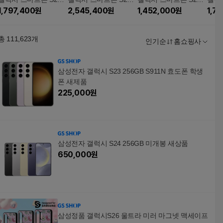
울트라 256GB [SM-S9
1,797,400
원
울트라 1TB 자급제 [S
2,545,400
원
256GB [SM-S947N] 자
1,452,000
원
울트라
1,7
48N] 자급제
M-S948N]
급제
[SM-
총
111,623
개
인기순
홈쇼핑사
삼성전자 갤럭시 S23 256GB S911N 효도폰 학생
폰 새제품
225,000
원
삼성전자 갤럭시 S24 256GB 미개봉 새상품
650,000
원
삼성정품 갤럭시S26 울트라 미러 마그넷 맥세이프