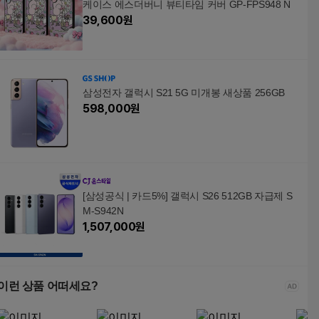
케이스 에스더버니 뷰티타임 커버 GP-FPS948 N
39,600
원
삼성전자 갤럭시 S21 5G 미개봉 새상품 256GB
598,000
원
[삼성공식 | 카드5%] 갤럭시 S26 512GB 자급제 S
M-S942N
1,507,000
원
이런 상품 어떠세요?