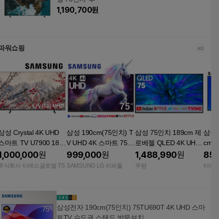
1,190,700
원
파워쇼핑
삼성 Crystal 4K UHD
삼성 190cm(75인치) T
삼성 75인치 189cm 제
삼성전
스마트 TV U7900 189c
V UHD 4K 스마트 75D
로베젤 QLED 4K UHD
cm(
m(75인치), 스탠드
U6900 수도권스탠드설
스마트 TV 75Q6F 고객
1,000,000
원
999,000
원
1,488,990
원
851
치
직접설치 스탠드형 189
주식회사 티에스글로벌 TS
SAMSUNG LG 리퍼몰
쿠팡
티비공
cm(75인치)
삼성전자 190cm(75인치) 75TU690T 4K UHD 스마
트TV 수도권 스탠드 방문설치