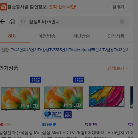
홈쇼핑사별 할인정보,
오직 앱에서만!
앱 열기
쇼핑
삼성티비75인치
검색결과
전체
예정방송
지난방송
인기상품
연관
TV43인치
43인치TV
삼성TV55
65인치TV
티브이
티비
55인치TV
삼성TV43인치
LGT
인기상품
전체보기
삼성전자 (75)삼성 Mini
삼성 Mini LED TV 75형
LG QNED TV 75인치 7
LG 