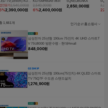
LED TV(189cm) KU75
KU75MH80AFXKR
5QNED80AKA
5QN
앱전용가
2,540,000원
2,540,000원
3,29
MH80AFXKR +삼성사
2,850,000
원
6
%
2,390,000
원
6
%
2,400,000
원
22
운드바,쿠첸전자레인
지,고속블렌더
총
1,661
개
인기순
홈쇼핑사
삼성전자 25년형 190cm 75인치 4K UHD 스마트T
V 75U8000 방문수령 - 현대Hmall
848,000
원
삼성전자 25년형 190cm(75인치) 4K QLED 스마트
TV 75Q7F 수도권 스탠드설치
1,276,900
원