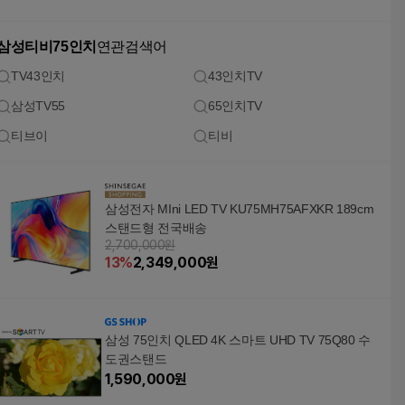
삼성티비75인치
연관검색어
TV43인치
43인치TV
삼성TV55
65인치TV
티브이
티비
삼성전자 MIni LED TV KU75MH75AFXKR 189cm
스탠드형 전국배송
2,700,000원
13
%
2,349,000
원
삼성 75인치 QLED 4K 스마트 UHD TV 75Q80 수
도권스탠드
1,590,000
원