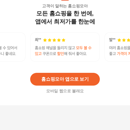
고객이 말하는 홈쇼핑모아
모든 홈쇼핑을 한 번에,
삼성전자 MIni LED TV KU75MH75AFXKR 189cm
각도조절벽걸이형 전국배송
앱에서 최저가를 한눈에
2,700,000
원
삼성전자 190cm(75인치) 대형 4K UHD 스마트 TV
75TU7000 방문수령
898,880
원
홈쇼핑모아 앱으로 보기
모바일 웹으로 볼래요
삼성전자 MIni LED TV KU75MH75AFXKR 189cm
무료배송 각도조절벽걸이형
2,700,000원
8
%
2,484,000
원