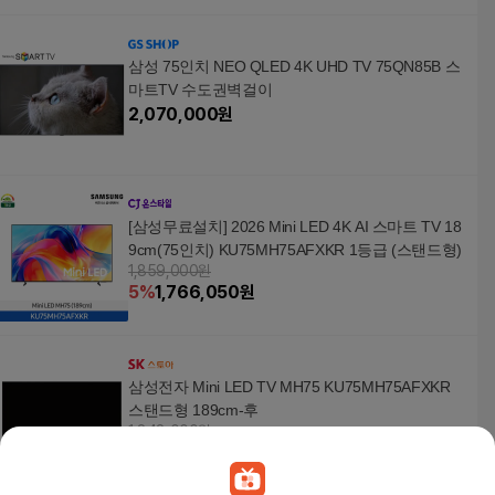
삼성 75인치 NEO QLED 4K UHD TV 75QN85B 스
마트TV 수도권벽걸이
2,070,000
원
[삼성무료설치] 2026 Mini LED 4K AI 스마트 TV 18
9cm(75인치) KU75MH75AFXKR 1등급 (스탠드형)
1,859,000원
5
%
1,766,050
원
삼성전자 Mini LED TV MH75 KU75MH75AFXKR
스탠드형 189cm-후
1,848,000원
8
%
1,700,160
원