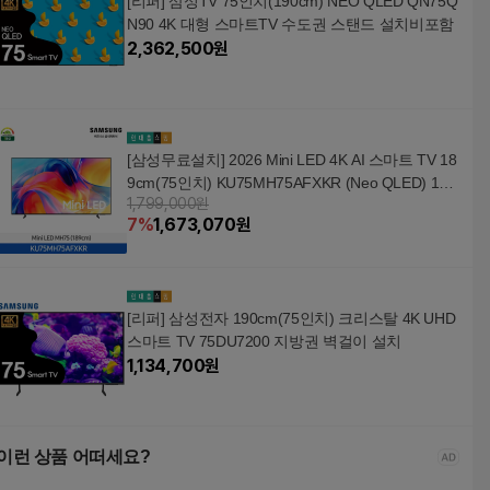
[리퍼] 삼성TV 75인치(190cm) NEO QLED QN75Q
N90 4K 대형 스마트TV 수도권 스탠드 설치비포함
2,362,500
원
[삼성무료설치] 2026 Mini LED 4K AI 스마트 TV 18
9cm(75인치) KU75MH75AFXKR (Neo QLED) 1등
1,799,000원
급 (스탠드형)
7
%
1,673,070
원
[리퍼] 삼성전자 190cm(75인치) 크리스탈 4K UHD
스마트 TV 75DU7200 지방권 벽걸이 설치
1,134,700
원
이런 상품 어떠세요?