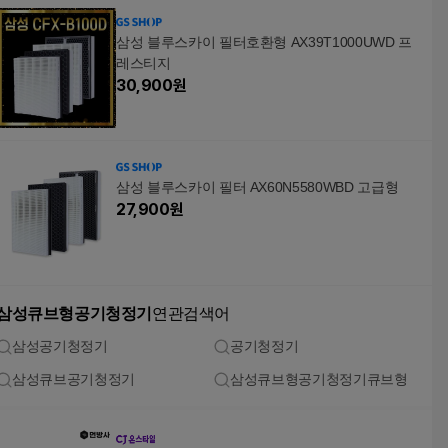
삼성 블루스카이 필터호환형 AX39T1000UWD 프
레스티지
30,900
원
삼성 블루스카이 필터 AX60N5580WBD 고급형
27,900
원
삼성큐브형공기청정기
연관검색어
삼성공기청정기
공기청정기
삼성큐브공기청정기
삼성큐브형공기청정기큐브형