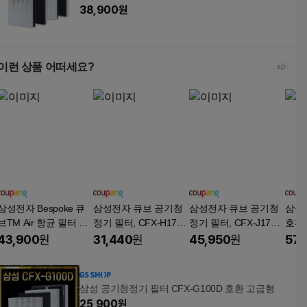
38,900
원
이런 상품 어떠세요?
삼성전자 Bespoke 큐
삼성전자 큐브 공기청
삼성전자 큐브 공기청
삼성
브TM Air 항균 필터 소
정기 필터, CFX-H170
정기 필터, CFX-J170
호환 
형, CFX-H1005D, 1개
D, 1개
D, 1개
브
43,900
원
31,440
원
45,950
원
57,
삼성 공기청정기 필터 CFX-G100D 호환 고급형
25,900
원