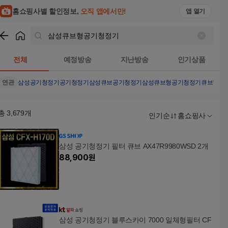
홈쇼핑사별 할인정보,
오직 앱에서만!
앱 열기
쇼핑
삼성큐브형공기청정기
검색결과
전체
예정방송
지난방송
인기상품
연관
삼성공기청정기
공기청정기
삼성큐브공기청정기
삼성큐브형공기청정기큐브형
총
3,679
개
인기순
홈쇼핑사
삼성 공기청정기 필터 큐브 AX47R9980WSD 2개
88,900
원
삼성 공기청정기 블루스카이 7000 일체형필터 CF