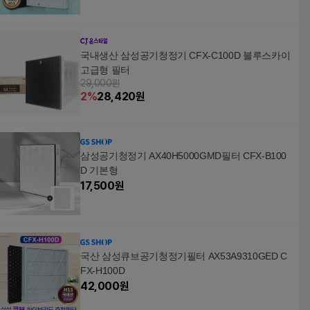
국내생산 삼성공기청정기 CFX-C100D 블루스카이
고급형 필터
29,000원
2
%
28,420
원
삼성공기청정기 AX40H5000GMD필터 CFX-B100
D 기본형
17,500
원
국산 삼성큐브공기청정기필터 AX53A9310GED C
FX-H100D
42,000
원