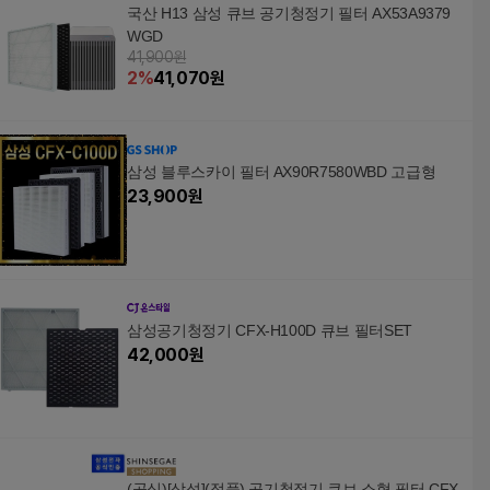
국산 H13 삼성 큐브 공기청정기 필터 AX53A9379
WGD
41,900원
2
%
41,070
원
삼성 블루스카이 필터 AX90R7580WBD 고급형
23,900
원
삼성공기청정기 CFX-H100D 큐브 필터SET
42,000
원
(공식)[삼성](정품) 공기청정기 큐브 소형 필터 CFX