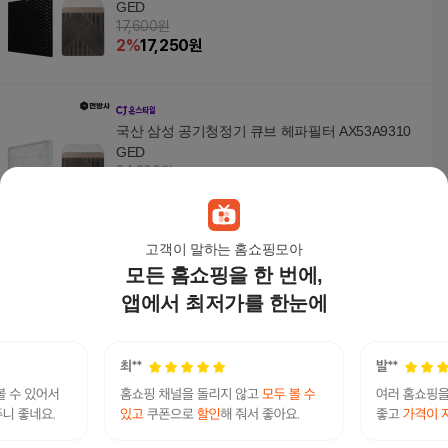
GED
17,600원
2
%
17,250
원
국산 삼성 공기청정기 큐브 헤파필터 AX53A9310
GED
24,300원
2
%
23,820
원
고객이 말하는 홈쇼핑모아
모든 홈쇼핑을 한 번에,
삼성 블루스카이 CFX-G100D 정품형 국내생산 호
환필터
앱에서 최저가를 한눈에
28,000
원
국내산 삼성 무풍큐브 AX47N9980WSD 필터 CFX-
H170D