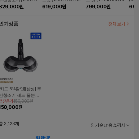
GVG/VS70H18GVK]
829,000
원
S70H18GZG)
619,000
원
S70H18GVG)
799,000
원
18G
699
(물걸레브러시 패키지)
인기상품
전체보기
[카드 5%할인][삼성] 무
선청소기 제트 물분사
앱전용가
150,000원
물걸레 브러시 VCA-W
150,000
원
BA95B
총
2,128
개
인기순
홈쇼핑사