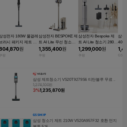
삼성전자 180W 물걸레
삼성전자 BESPOKE 제
삼성전자 Bespoke 제
삼성 
브러시 패키지 제트 핏
트 AI Lite 무선 청소기
트 AI Lite 청소기 280W
400
청소기 고객직접설치 V
280W 고객직접설치 D
VS28D952DCA + 물걸
무선
804,870
원
1,355,400
원
1,299,000
원
1,4
S70H18GVK 새틴 블랙
eep bg Light/vs28d950
레 브러시 패키지 세트
쿠팡
쿠팡
쿠팡
GSS
acb(국내무료배송)
고객직접설치 페블 그
레이
삼성 제트청소기 VS20T9279S6 티탄블루 무료 ..
1,274,100원
3
%
1,235,870
원
삼성 청소기 제트 210W VS20A957F32 호환 먼지
봉투 5개