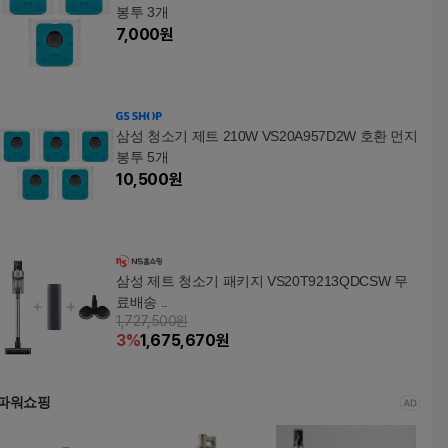
봉투 3개
7,000
원
삼성 청소기 제트 210W VS20A957D2W 호환 먼지
봉투 5개
10,500
원
삼성 제트 청소기 패키지 VS20T9213QDCSW 무
료배송 ..
1,727,500원
3
%
1,675,670
원
파워쇼핑