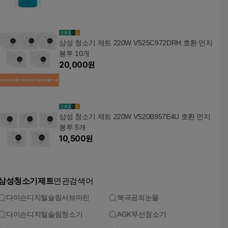
삼성 청소기 제트 220W VS25C972DRH 호환 먼지
봉투 10개
20,000
원
삼성 청소기 제트 220W VS20B957E4U 호환 먼지
봉투 5개
10,500
원
삼성청소기제트
연관검색어
다이슨디지털슬림서브마린
북극곰의눈물
다이슨디지털슬림청소기
AGK무선청소기