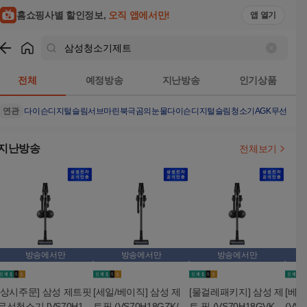
홈쇼핑사별 할인정보,
오직 앱에서만!
앱 열기
쇼핑
삼성청소기제트
검색결과
전체
예정방송
지난방송
인기상품
연관
다이슨디지털슬림서브마린
북극곰의눈물
다이슨디지털슬림청소기
AGK무선청소
지난방송
전체보기
방송에서만
방송에서만
방송에서만
[상시주문] 삼성 제트핏
[세일/베이직] 삼성 제
[물걸레패키지] 삼성 제
[베이
무선청소기 [VS70H18
트핏 (VS70H18GZK/V
트 핏 (VS70H18GVK/V
(VS