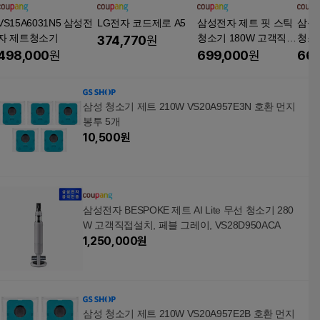
VS15A6031N5 삼성전
LG전자 코드제로 A5
삼성전자 제트 핏 스틱
삼성
자 제트청소기
청소기 180W 고객직접
청소기
374,770
원
설치
설치
498,000
원
699,000
원
665
삼성 청소기 제트 210W VS20A957E3N 호환 먼지
봉투 5개
10,500
원
삼성전자 BESPOKE 제트 AI Lite 무선 청소기 280
W 고객직접설치, 페블 그레이, VS28D950ACA
1,250,000
원
삼성 청소기 제트 210W VS20A957E2B 호환 먼지