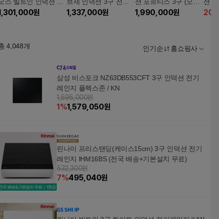
오스 빌트인 인덕션 3
브제 인덕션 3구 전기
션 포르티스 3구 (모델
션 1구
구 전기레인지 BEI3Q
1,301,000
원
레인지 BEI3ANHLOE
1,337,000
원
명:BIGK5701)
1,990,000
원
20
MBLOE
총
4,048
개
인기순
홈쇼핑사
삼성 비스포크 NZ63DB553CFT 3구 인덕션 전기
레인지 플렉스존 / KN
1,595,000원
1
%
1,579,050
원
린나이 프리스탠딩(케이스15cm) 3구 인덕션 전기
레인지 IHM16BS (전국 배송+기본설치 무료)
532,300원
7
%
495,040
원