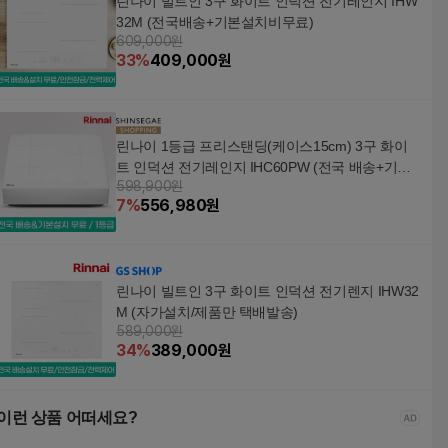
린나이 빌트인 3구 화이트 인덕션 전기레인지 IHW
32M (전국배송+기본설치비무료)
609,000원
33
%
409,000
원
린나이 1등급 프리스탠딩(케이스15cm) 3구 화이
트 인덕션 전기레인지 IHC60PW (전국 배송+기본
598,900원
설치 무료)
7
%
556,980
원
린나이 빌트인 3구 화이트 인덕션 전기렌지 IHW32
M (자가설치/제품만 택배발송)
589,000원
34
%
389,000
원
이런 상품 어떠세요?