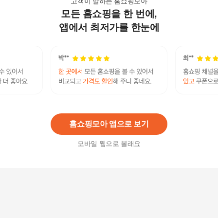
고객이 말하는 홈쇼핑모아
모든 홈쇼핑을 한 번에,
비스포크 인덕션 3구 NZ63DB657CFE 무료배송
1,600,000
원
앱에서 최저가를 한눈에
(무료설치+가스막음) 25년 신상 간편조리기능 블
랙 인덕션 3구 IHB334AD
389,700
원
홈쇼핑모아 앱으로 보기
모바일 웹으로 볼래요
삼성 인덕션 전기레인지 3구 NZ63T6777MR 무료
..
2,483,200원
3
%
2,408,700
원