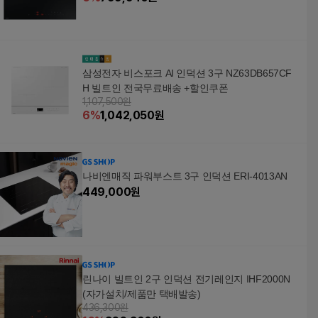
삼성전자 비스포크 AI 인덕션 3구 NZ63DB657CF
H 빌트인 전국무료배송 +할인쿠폰
1,107,500원
6
%
1,042,050
원
나비엔매직 파워부스트 3구 인덕션 ERI-4013AN
449,000
원
린나이 빌트인 2구 인덕션 전기레인지 IHF2000N
(자가설치/제품만 택배발송)
436,300원