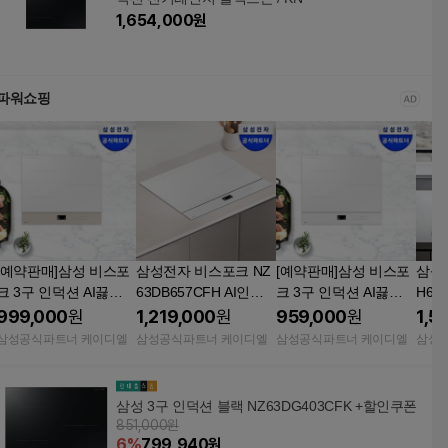
1,654,000
원
파워쇼핑
[예약판매]삼성 비스포
삼성전자 비스포크 NZ
[예약판매]삼성 비스포
삼성 
크 3구 인덕션 AI끓음
63DB657CFH AI인덕
크 3구 인덕션 AI끓음
H63
감지 NZ63DB607CF
션 3구 빌트인 끓음감
감지 NZ63DB607CF
션 3
999,000
원
1,219,000
원
959,000
원
1,5
빌트인, 글램 베이지-N
지 저소음 프레임리스
빌트인, 글램화이트-NZ
제어
삼성공식파트너 케이디엘
삼성공식파트너 케이디엘
삼성공식파트너 케이디엘
삼성
Z63DB607CFE
슬림핏 플렉스존 화이
63DB607CFH
트
삼성 3구 인덕션 블랙 NZ63DG403CFK +할인쿠폰
851,000원
6
%
799,940
원