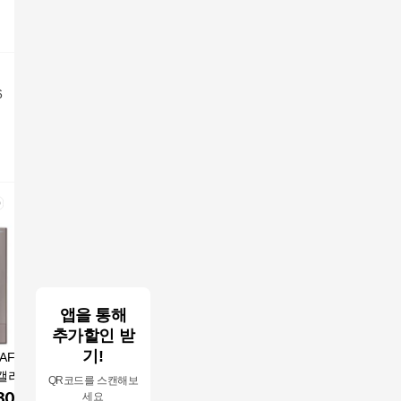
6
앱을 통해
추가할인 받
기!
AF17TX773FZRS
삼성전자 17평 인버터
2025년 최신형 삼성 Q
삼성 스탠드
러리 2in1 에어
2in1 에어컨 AF60F17
9000 비스포크 인버터
컨 1등급 
QR코드를 스캔해보
컨 17+6평 일반배관형
D11WR Q9000 가정용
2in1 에어컨 17평+6평
풍갤러리 
80,000
원
906,000
원
1,200,000
원
2,683,
세요