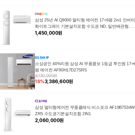
삼성 25년 AI Q9000 멀티형 에어컨 17+6평 2in1 인버터
화이트그레이 기본설치포함 수도권 ND, 일반배관형, 화
이트그레이(블레이드그레이)
1,450,000
원
소상공인 40%지원 삼성 AI 무풍콤보 1등급 투인원 17+
평 에어컨 AF90H17D27SRS
4,130,000원
18
%
3,386,600
원
삼성 멀티형에어컨 무풍클래식 비스포크 AF19B7534W
ZRS 수도권기본설치포함 2IN1
2,060,000
원