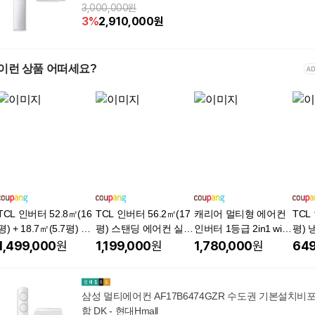
3,000,000원
3
%
2,910,000
원
이런 상품 어떠세요?
TCL 인버터 52.8㎡(16
TCL 인버터 56.2㎡(17
캐리어 멀티형 에어컨
TCL
평) + 18.7㎡(5.7평) 2 i
평) 스탠딩 에어컨 실외
인버터 1등급 2in1 wifi
평) 
n 1 에어컨 스탠딩 방문
기 방문설치, TAC-24C
17평+6평형 OAMB-07
어컨 
1,499,000
원
1,199,000
원
1,780,000
원
649
설치, FMA-24CFV/V7-I
FV/V7-ID, 일반배관형
05NAWMD 에어린 AI
R12
D(스탠드), FMA-08CS
냉방 클린케어 전국 배
관형
VVA-ID(벽걸이), 일반
송 무료 기본설치비 실
삼성 멀티에어컨 AF17B6474GZR 수도권 기본설치비
배관형
외기 포함, OAMB-070
함 DK - 현대Hmall