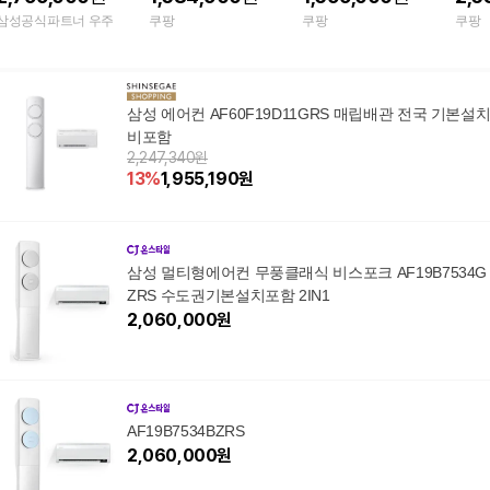
2WRS 기본설치포함
F17D11BRT+파세코
원 에어컨(리모컨 포함)
삼성공식파트너 우주
쿠팡
쿠팡
쿠팡
써큘레이터 세트 실외
AF60F19D11BRT 바람
기포함 일반배관형 17+
문 베이지 (기본설치비
6평형 베이지 AF70F17
포함) 일반배관형
D
삼성 에어컨 AF60F19D11GRS 매립배관 전국 기본설
비포함
2,247,340원
13
%
1,955,190
원
삼성 멀티형에어컨 무풍클래식 비스포크 AF19B7534G
ZRS 수도권기본설치포함 2IN1
2,060,000
원
AF19B7534BZRS
2,060,000
원