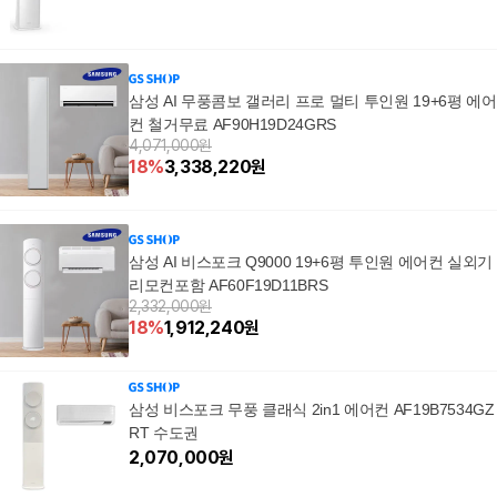
삼성 AI 무풍콤보 갤러리 프로 멀티 투인원 19+6평 에어
컨 철거무료 AF90H19D24GRS
4,071,000원
18
%
3,338,220
원
삼성 AI 비스포크 Q9000 19+6평 투인원 에어컨 실외기
리모컨포함 AF60F19D11BRS
2,332,000원
18
%
1,912,240
원
삼성 비스포크 무풍 클래식 2in1 에어컨 AF19B7534GZ
RT 수도권
2,070,000
원