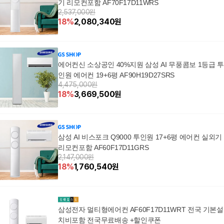
기 리모컨포함 AF70F17D11WRS
2,537,000원
18
%
2,080,340
원
에어컨신 소상공인 40%지원 삼성 AI 무풍콤보 1등급 투
인원 에어컨 19+6평 AF90H19D27SRS
4,475,000원
18
%
3,669,500
원
삼성 AI 비스포크 Q9000 투인원 17+6평 에어컨 실외기
리모컨포함 AF60F17D11GRS
2,147,000원
18
%
1,760,540
원
삼성전자 멀티형에어컨 AF60F17D11WRT 전국 기본설
치비포함 전국무료배송 +할인쿠폰