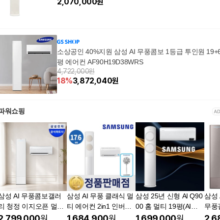
2,070,000
원
소상공인 40%지원 삼성 AI 무풍콤보 1등급 투인원 19+
평 에어컨 AF90H19D38WRS
4,722,000원
18
%
3,872,040
원
파워쇼핑
삼성 AI 무풍콤보갤러
삼성 AI 무풍 클래식 멀
삼성 25년 신형 AI Q90
삼성 
리 청정 이지오픈 멀티
티 에어컨 2in1 인버터
00 홈 멀티 19평(AI유
무풍갤
형 에어컨 AF80F17D2
17+6평형 베이지 AF70
풍)+6평(AI무풍) 투인
2,799,000
원
1,684,900
원
1,699,000
원
2,6