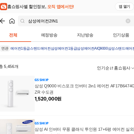
홈쇼핑사별 할인정보,
오직 앱에서만!
앱 열기
쇼핑
삼성에어컨2IN1
검색결과
전체
예정방송
지난방송
인기상품
연관
에어컨1등급
스텐드에어컨
삼성에어컨1등급
삼성에어컨AIQ9000
삼성스탠드에어
총
5,456
개
인기순
홈쇼핑사
삼성 Q9000 비스포크 인버터 2in1 에어컨 AF17B6474
ZR 수도권
1,520,000
원
삼성 AI 인버터 무풍 클래식 투인원 17+6평 에어컨 실외