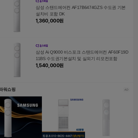
삼성 스탠드에어컨 AF17B6474GZS 수도권 기본
설치비 포함 DK
1,360,000
원
삼성 Ai Q9000 비스포크 스탠드에어컨 AF60F19D
11BS 수도권기본설치 및 실외기 리모컨포함
1,540,000
원
파워쇼핑