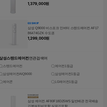
1,379,000
원
삼성 Q9000 비스포크 인버터 스탠드에어컨 AF17
B6474GZK 수도권
1,299,000
원
삼성스탠드에어컨
연관검색어
스텐드에어컨
에어컨1등급
삼성에어컨AIQ9000
삼성에어컨1등급
에어콘
LG에어컨1등급
삼성 에어컨 AF80F18D25WS 일반배관 전국배송
기본설치비포함 실외기포함