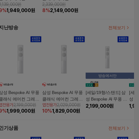
2,139,000원
2,339,000원
7D11GT 17형 스탠드
9D11GT 19형 스탠드
9
%
1,949,000
원
8
%
2,149,000
원
지난방송
전체보기
방송에서만
삼성 Bespoke AI 무풍
삼성 Bespoke AI 무풍
[세일/19형/스탠드] 삼
[세일
클래식 에어컨 그레이
클래식 에어컨 그레이
성 Bespoke AI 무풍 클
성 Be
앱전용가
2,199,000원
앱전용가
2,029,000원
스탠드 19형(62.6㎡)/ A
스탠드 17형(56.9㎡)/ A
래식 에어컨 [AF70F19
2,199,000
원
래식 
1,9
9
%
1,999,000
원
10
%
1,829,000
원
F70F19D11GT
F70F17D11GT
D11GT]
D11G
인기상품
전체보기