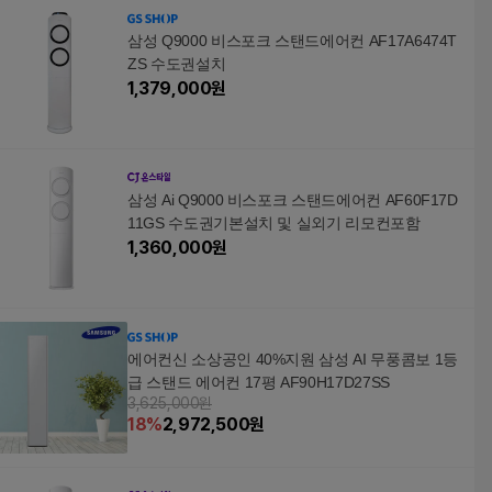
방, DSA-6170G
AC072BS4PBH1, 일반
배관형
삼성 Q9000 비스포크 스탠드에어컨 AF17A6474T
ZS 수도권설치
1,379,000
원
삼성 Ai Q9000 비스포크 스탠드에어컨 AF60F17D
11GS 수도권기본설치 및 실외기 리모컨포함
1,360,000
원
에어컨신 소상공인 40%지원 삼성 AI 무풍콤보 1등
급 스탠드 에어컨 17평 AF90H17D27SS
3,625,000원
18
%
2,972,500
원