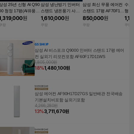
삼성 25년 신형 AI Q90
삼성 냉난방기 인버터
삼성 최신 무풍 에어컨
수도
00 청정 17평(AI유풍)
스탠드 냉온풍기 사무
스탠드 17평 AF70F17
형 
스탠드 에어컨(리모컨
실 업소용 실외기포함
D11W 일반배관형
에어컨
1,319,000
원
1,610,000
원
850,000
원
1,1
포함) AF60F17D11GT
빠른설치 킹공조 일반
7D11WS 
쿠팡
쿠팡
쿠팡
쿠팡
바람문 그레이 (기본설
배관형 40평형_AP145
F70
치비포함) 일반배관형
BAPDHH2S 설치비별
도
삼성 AI 비스포크 Q9000 인버터 스탠드 17평 에어
컨 실외기 리모컨포함 AF60F17D11WS
1,805,000원
18
%
1,480,100
원
삼성 에어컨 AF90H17D27GS 일반배관 전국배송
기본설치비포함 실외기포함
4,266,280원
13
%
3,711,670
원