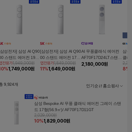
[삼성전자] 삼성 AI Q90
[삼성전자] 삼성 AI Q90
AI 무풍클래식 에어컨
삼성 
00 스탠드 에어컨 19형
00 스탠드 에어컨 17형
AF70F17D24LT스탠드
클래식
앱전용가
1,949,000원
앱전용가
1,849,000원
2,33
AF60F19D11GT + 써
AF60F17D11GT + 써
화이트메탈릭블루
2,180,000
원
9D1
10
%
1,749,000
원
11
%
1,649,000
원
8
%
큘레이터
큘레이터
총
9,924
개
인기순
홈쇼핑사
삼성 Bespoke AI 무풍 클래식 에어컨 그레이 스탠
드 17형(56.9㎡)/ AF70F17D11GT
2,029,000원
10
%
1,829,000
원