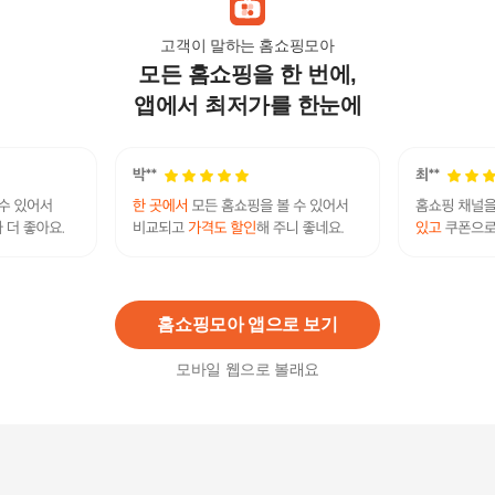
고객이 말하는 홈쇼핑모아
모든 홈쇼핑을 한 번에,
삼성 Ai Q9000 비스포크 스탠드에어컨 AF60F19D
11BT 수도권기본설치 및 실외기 리모컨포함
앱에서 최저가를 한눈에
1,540,000
원
스탠드 에어컨 삼성 리모컨 (OD-3003)
10,150
원
홈쇼핑모아 앱으로 보기
모바일 웹으로 볼래요
삼성 스탠드형에어컨 AF60F19D11BT (전국/기본
설치비무료) .
1,795,500원
13
%
1,562,090
원