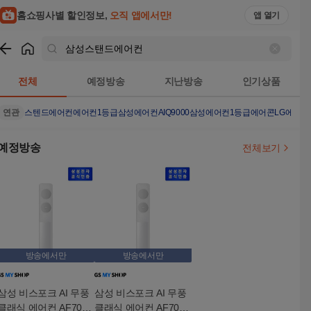
홈쇼핑사별 할인정보,
오직 앱에서만!
앱 열기
쇼핑
삼성스탠드에어컨
검색결과
전체
예정방송
지난방송
인기상품
연관
스텐드에어컨
에어컨1등급
삼성에어컨AIQ9000
삼성에어컨1등급
에어콘
LG에어컨
예정방송
전체보기
방송에서만
방송에서만
삼성 비스포크 AI 무풍
삼성 비스포크 AI 무풍
클래식 에어컨 AF70F1
클래식 에어컨 AF70F1