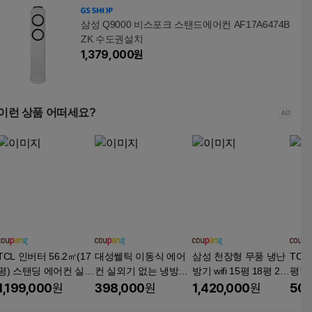
삼성 Q9000 비스포크 스탠드에어컨 AF17A6474B
ZK 수도권설치
1,379,000
원
이런 상품 어떠세요?
TCL 인버터 56.2㎡(17
대성쎌틱 이동식 에어
삼성 천장형 무풍 냉난
TCL
평) 스탠딩 에어컨 실외
컨 실외기 없는 냉방기
방기 wifi 15평 18평 25
평형
기 방문설치, TAC-24C
일체형 가정용 소형 미
평 28평 36평 40평 실
방문설
1,199,000
원
398,000
원
1,420,000
원
509
FV/V7-ID, 일반배관형
니 이동형 사무실 작은
외기포함 설치비별도,
TPH