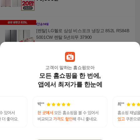
[렌탈] LG헬로 삼성 비스포크 냉장고 852L RS84B
5001CW 렌탈 5년의무 37900
37,900
원
고객이 말하는 홈쇼핑모아
모든 홈쇼핑을 한 번에,
[렌탈] LG헬로 삼성 비스포크 냉장고 852L RS84D
G5022B4 렌탈 5년의무 42900
앱에서 최저가를 한눈에
42,900
원
[렌탈] LG헬로 삼성 비스포크 냉장고 875L RF85D
B90B235 렌탈 5년의무 66900
66,900
원