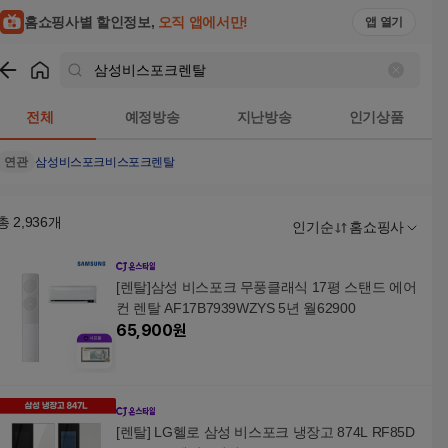
홈쇼핑사별 할인정보,
오직 앱에서만!
앱 열기
쇼핑
삼성비스포크렌탈
검색결과
전체
예정방송
지난방송
인기상품
연관
삼성비스포크
비스포크렌탈
총
2,936
개
인기순
홈쇼핑사
[렌탈]삼성 비스포크 무풍클래식 17평 스탠드 에어
컨 렌탈 AF17B7939WZYS 5년 월62900
65,900
원
[렌탈] LG헬로 삼성 비스포크 냉장고 874L RF85D