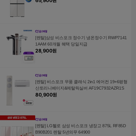
65,900
원
[렌탈]삼성 비스포크 정수기 냉온정수기 RWP7141
1AAM 60개월 혜택 당일지급
28,900
원
[렌탈] 비스포크 무풍 클래식 2in1 에어컨 19+6평형
산토리니베이지&메탈릭실버 AF19C7932AZR1S
80,900
원
[렌탈] LG헬로 삼성 비스포크 냉장고 875L RF85D
B90B201 렌탈 5년의무 64900