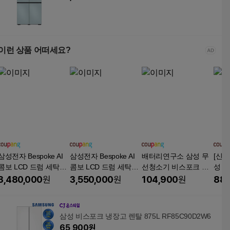
이런 상품 어떠세요?
삼성전자 Bespoke AI
삼성전자 Bespoke AI
배터리연구소 삼성 무
[신형
콤보 LCD 드럼 세탁건
콤보 LCD 드럼 세탁건
선청소기 비스포크 제
성 비
조기 25kg / 20kg 177.8
조기 25kg / 20kg 177.8
트 AI 배터리팩 VCA-S
선 
3,480,000
원
3,550,000
원
104,900
원
88,
mm 방문설치, 화이트,
mm 방문설치, 그레이
BTA95 SBTD95 SBTC
호환용
WD90H25BHW
지, WD90H25BHY
97 SBTC97S 교체용
브러쉬
호환용, 1개, 기본용량
삼성 비스포크 냉장고 렌탈 875L RF85C90D2W6
65,900
원