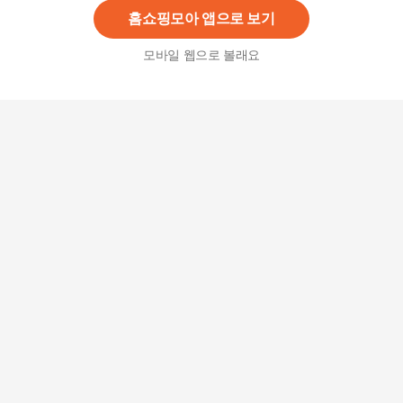
홈쇼핑모아 앱으로 보기
모바일 웹으로 볼래요
[렌탈] LG헬로 삼성 비스포크 냉장고 875L RF85D
B90B232 렌탈 5년의무 66900
66,900
원
[렌탈] LG헬로 삼성 비스포크 냉장고 874L RF85D
B948101 렌탈 5년의무 96900
96,900
원
[렌탈] LG헬로 삼성 비스포크 냉장고 615L RF60D
B9KF235 렌탈 5년의무 81900
81,900
원