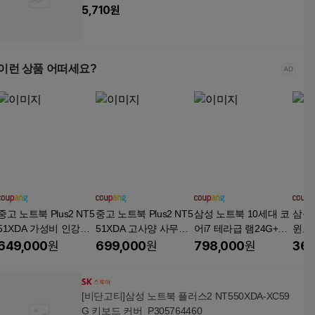
74
5,710
원
이런 상품 어떠세요?
중고 노트북 Plus2 NT5
중고 노트북 Plus2 NT5
삼성 노트북 10세대 코
삼성
51XDA 가성비 인강용
51XDA 고사양 사무용
어i7 테라급 램24G+대
윈도우
(i7-1165G7 16GB SSD
(i7-1165G7 16GB SSD
용량1.2TB 듀얼스토리
치 
649,000
원
699,000
원
798,000
원
369
256GB Win11 15.6인
500GB Win11 15.6인
지! NT751BCJ, NT551,
사무
치 Iris Xe FHD), 삼성
치 Iris Xe FHD), 삼성
WIN11 Home, 16GB, 1
NT55
노트북 Plus2 NT551X
노트북 Plus2 NT551X
280GB, 그레이
50E
[비단고티]삼성 노트북 플러스2 NT550XDA-XC59
DA, WIN11 Home, 16G
DA, WIN11 Home, 16G
8GB,
G 키보드 커버_P305764460