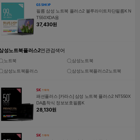
필름 삼성 노트북 플러스2 블루라이트차단필름K N
T550XDA용
37,430
원
삼성노트북플러스2
연관검색어
노트북
삼성노트북
삼성노트북플러스
삼성노트북플러스2노트북
패션플러스 [카라스] 삼성 노트북 플러스2 NT550X
DA흡착식 정보보호필름K
28,130
원