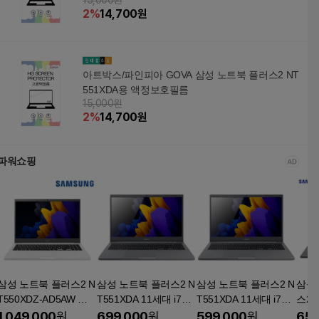
15,000원
2
%
14,700
원
아트박스/파인피아 GOVA 삼성 노트북 플러스2 NT
551XDA용 액정보호필름
15,000원
2
%
14,700
원
파워쇼핑
삼성 노트북 플러스2 N
삼성 노트북 플러스2 N
삼성 노트북 플러스2 N
삼성
T550XDZ-AD5AW 사
T551XDA 11세대 i7탑
T551XDA 11세대 i7탑
스2 
무용 학생용 인강용
재 NVMe 윈도우11 Pro
재 NVMe 윈도우11 Pro
세대 i
1,049,000
원
699,000
원
599,000
원
659