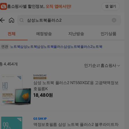
홈쇼핑사별 할인정보,
오직 앱에서만!
앱 열기
쇼핑
삼성노트북플러스2
검색결과
전체
예정방송
지난방송
인기상품
연관
노트북
삼성노트북
삼성노트북플러스
삼성노트북플러스2노트북
총
4,454
개
인기순
홈쇼핑사
삼성 노트북 플러스2 NT550XDZ용 고광택액정보
호필름K
18,480
원
액정보호필름 삼성 노트북 플러스2 블루라이트차