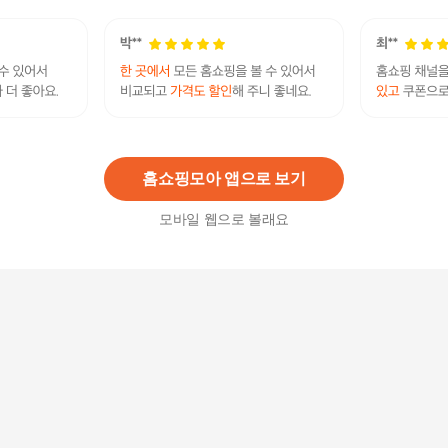
블루라이트차단필름 삼성 노트북 플러스2 블루라
이트차단필름K NT550XDA용
42,430
원
홈쇼핑모아 앱으로 보기
모바일 웹으로 볼래요
패션플러스 [파인피아] 삼성 노트북 플러스2 NT55
0XDZ 저반사 지문방지필름F
27,360
원
[리퍼] 삼성 노트북 플러스2 NT551XDA 11세대 i5
16G 256G Win11
579,000
원