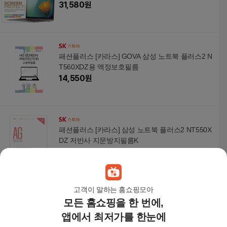
31,580
원
패션플러스 [카라스] GOVA 삼성 노트북 플러스2 N
T560XDZ용 액정보호필름
14,550
원
패션플러스 [카라스] 삼성 노트북 플러스2 NT550X
DZ 저반사 지문방지필름K
13,100
원
고객이 말하는 홈쇼핑모아
모든 홈쇼핑을 한 번에,
노트북 삼성 플러스2 블루라이트차단필름K NT55
0XDA용
앱에서 최저가를 한눈에
37,430
원