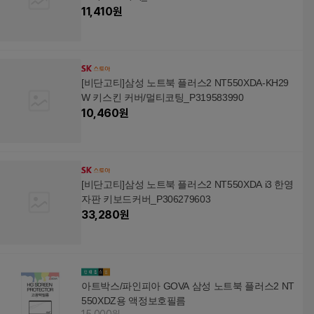
B, 256GB, 미스틱 그레
B, 500GB, 미스틱 그레
11,410
원
이
이
[비단고티]삼성 노트북 플러스2 NT550XDA-KH29
W 키스킨 커버/멀티코팅_P319583990
10,460
원
[비단고티]삼성 노트북 플러스2 NT550XDA i3 한영
자판 키보드커버_P306279603
33,280
원
아트박스/파인피아 GOVA 삼성 노트북 플러스2 NT
550XDZ용 액정보호필름