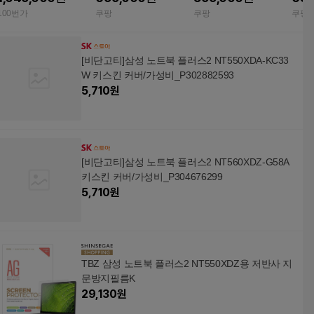
무선마우스 증정 미스
무선마우스 증정 NT55
SD512
100번가
쿠팡
쿠팡
쿠팡
틱 그레이 NT551XDA
1XDA 11세대 i5 WIN11
1XDA WIN11 Pro 
11세 i7 500GB 16GB
Pro 16GB 256GB 미스
WIN11
[비단고티]삼성 노트북 플러스2 NT550XDA-KC33
W 키스킨 커버/가성비_P302882593
5,710
원
[비단고티]삼성 노트북 플러스2 NT560XDZ-G58A
키스킨 커버/가성비_P304676299
5,710
원
TBZ 삼성 노트북 플러스2 NT550XDZ용 저반사 지
문방지필름K
29,130
원