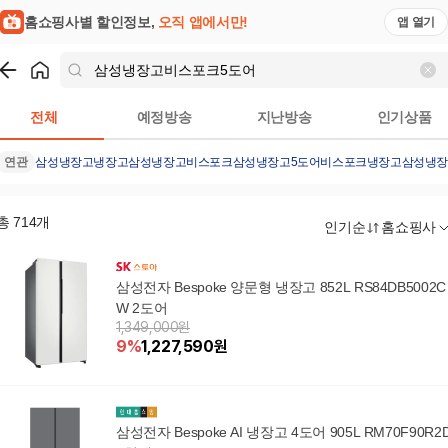
홈쇼핑사별 할인정보,
오직 앱에서만!
앱 열기
쇼핑
삼성냉장고비스포크5도어
검색결과
전체
예정방송
지난방송
인기상품
연관
삼성냉장고
냉장고
삼성냉장고비스포크
삼성냉장고5도어
비스포크냉장고
삼성냉장
총
714
개
인기순
홈쇼핑사
삼성전자 Bespoke 양문형 냉장고 852L RS84DB5002C
W 2도어
1,349,000원
9
%
1,227,590
원
삼성전자 Bespoke AI 냉장고 4도어 905L RM70F90R2