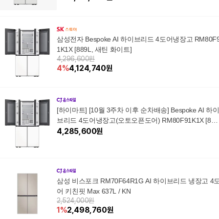
삼성전자 Bespoke AI 하이브리드 4도어냉장고 RM80F
1K1X [889L, 새틴 화이트]
4,296,600원
4
%
4,124,740
원
[하이마트] [10월 3주차 이후 순차배송] Bespoke AI 하
브리드 4도어냉장고(오토오픈도어) RM80F91K1X [889
L, 새틴 화이트]
4,285,600
원
삼성 비스포크 RM70F64R1G AI 하이브리드 냉장고 4
어 키친핏 Max 637L / KN
2,524,000원
1
%
2,498,760
원