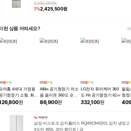
2,450,000원
1
%
2,425,500
원
이런 상품 어떠세요?
슈어홈 4세대 가정용
Allilio 공기청정기 저소
LG전자 퓨리케어 360
필립
공기청정기 소형, 화이
음 음이온 360도 순환
도 Hit 공기청정기 62㎡
청정기
트, 4세대 소형 공기청
청정 거실 사무실 실내
이지, 
126,800
원
86,900
원
332,100
원
409
정기
공기청정기, 화이트, M
03N
삼성 비스포크 김치플러스 RQ49C940201 김치 냉장고
4도어 490L 코타 화이트 / JJ