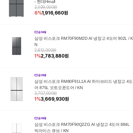
- 현대Hmall
2,039,000원
6
%
1,916,660
원
삼성 비스포크 RM70F90M2D AI 냉장고 4도어 902L / K
N
2,812,000원
1
%
2,783,880
원
삼성 비스포크 RM80F91L1A AI 하이브리드 냉장고 4도
어 875L 오토오픈도어 / KN
3,707,000원
1
%
3,669,930
원
삼성 비스포크 RM70F90Q2ZG AI 냉장고 4도어 884L
빅아이스 큐브 / KN