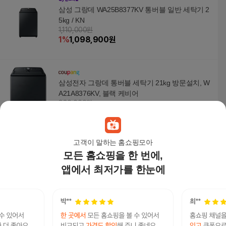
삼성 그랑데 WA25B8377KV 통버블 일반 세탁기 2
5kg / KN
1,110,000원
1
%
1,098,900
원
삼성전자 그랑데 통버블 세탁기 21kg 방문설치, W
A21A8376KV, 블랙 케비어
880,000원
8
%
813,100
원
고객이 말하는 홈쇼핑모아
모든 홈쇼핑을 한 번에,
삼성전자 비스포크 그랑데AI 원바디 Top-Fit 25kg+
22kg WH90F2522AAHS (다크스틸)
앱에서 최저가를 한눈에
4,348,000원
4
%
4,174,080
원