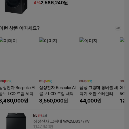
4
%
2,586,240
원
이런 상품 어떠세요?
삼성전자 Bespoke AI
삼성전자 Bespoke AI
삼성 그랑데 통버블 세
에디
콤보 LCD 드럼 세탁건
콤보 LCD 드럼 세탁건
탁기 호환 스테인리스
5G_
조기 25kg / 20kg 177.8
조기 25kg / 20kg 177.8
필터 거름망, 2개, 스테
지퍼
3,480,000
원
3,550,000
원
44,000
원
12,
mm 방문설치, 화이트,
mm 방문설치, 그레이
인리스필터
케이스
WD90H25BHW
지, WD90H25BHY
삼성전자 그랑데 WA25B8377KV
1,147,940원