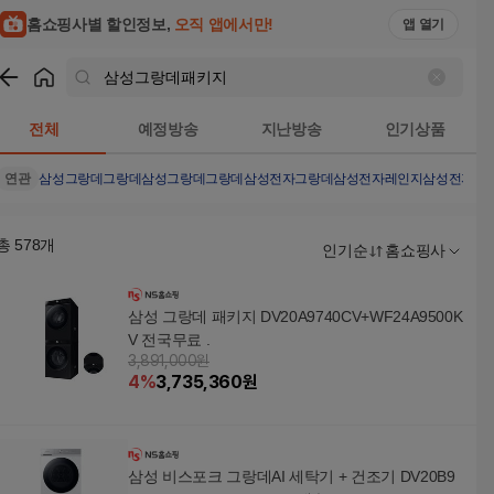
홈쇼핑사별 할인정보,
오직 앱에서만!
앱 열기
쇼핑
삼성그랑데패키지
검색결과
전체
예정방송
지난방송
인기상품
연관
삼성그랑데
그랑데
삼성그랑데그랑데
삼성전자그랑데
삼성전자레인지
삼성전자레
총
578
개
인기순
홈쇼핑사
삼성 그랑데 패키지 DV20A9740CV+WF24A9500K
V 전국무료 .
3,891,000원
4
%
3,735,360
원
삼성 비스포크 그랑데AI 세탁기 + 건조기 DV20B9