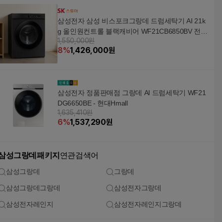
삼성전자 삼성 비스포크그랑데 드럼세탁기 AI 21k
g 올인원컨트롤 블랙캐비어 WF21CB6850BV 전국
1,550,000원
무료배송
8
%
1,426,000
원
삼성전자 정품판매점 그랑데 AI 드럼세탁기 WF21
DG6650BE - 현대Hmall
1,635,410원
6
%
1,537,290
원
삼성그랑데패키지
연관검색어
삼성그랑데
그랑데
삼성그랑데그랑데
삼성전자그랑데
삼성전자레인지
삼성전자레인지그랑데