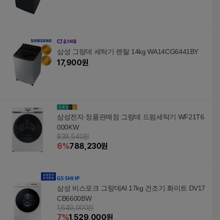
삼성 그랑데 세탁기 렌탈 14kg WA14CG6441BY
17,900
원
삼성전자 정품판매점 그랑데 드럼세탁기 WF21T6
000KW
838,540원
6
%
788,230
원
삼성 비스포크 그랑데AI 17kg 건조기 화이트 DV17
CB6600BW
1,649,000원
7
%
1,529,000
원