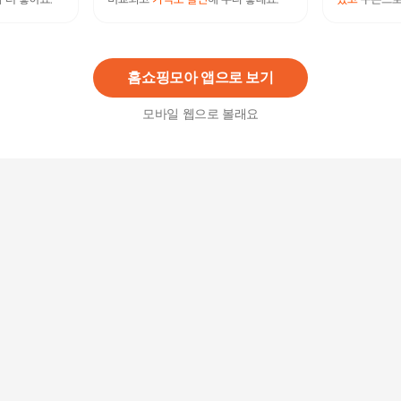
삼성전자 그랑데 통버블 세탁기 16kg 방문설치, W
A16CG6441BY, 라벤더그레이
589,000원
17
%
489,140
원
홈쇼핑모아 앱으로 보기
모바일 웹으로 볼래요
삼성전자 그랑데 드럼 세탁기 19kg 방문설치, WF1
9T6000KW, 화이트
859,000
원
삼성 그랑데 세탁기 WA16A6354BY 배송무료
890,000원
4
%
854,400
원
삼성전자 그랑데 통버블 세탁기 25kg 방문설치, W