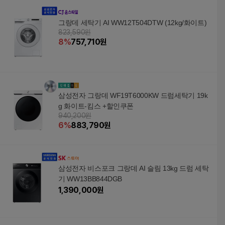
그랑데 세탁기 AI WW12T504DTW (12kg/화이트)
823,590원
8
%
757,710
원
삼성전자 그랑데 WF19T6000KW 드럼세탁기 19k
g 화이트-킴스 +할인쿠폰
940,200원
6
%
883,790
원
삼성전자 비스포크 그랑데 AI 슬림 13kg 드럼 세탁
기 WW13BB844DGB
1,390,000
원