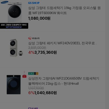
삼성 그랑데 드럼세탁기 19kg 가정용 오피스텔 원
룸 WF19T6000KW 화이트
1,080,000
원
삼성 그랑데 패키지 WF24DV20EEL 전국무료 .
3,891,000원
4
%
3,735,360
원
삼성전자 그랑데AI WF21DG6650BV 드럼세탁기
블랙캐비어 21kg-킴스 - 현대Hmall
1,107,100원
6
%
1,040,680
원