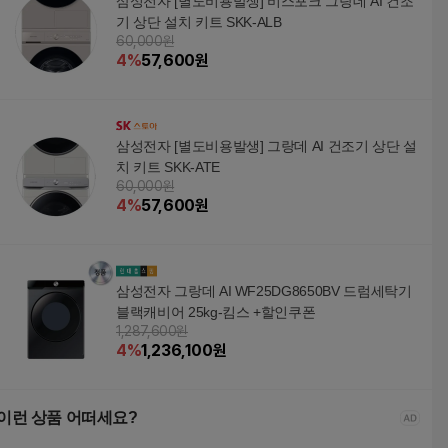
삼성전자 [별도비용발생] 비스포크 그랑데 AI 건조
기 상단 설치 키트 SKK-ALB
60,000원
4
%
57,600
원
삼성전자 [별도비용발생] 그랑데 AI 건조기 상단 설
치 키트 SKK-ATE
60,000원
4
%
57,600
원
삼성전자 그랑데 AI WF25DG8650BV 드럼세탁기
블랙캐비어 25kg-킴스 +할인쿠폰
1,287,600원
4
%
1,236,100
원
이런 상품 어떠세요?