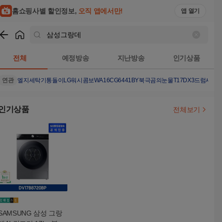
홈쇼핑사별 할인정보,
오직 앱에서만!
앱 열기
쇼핑
삼성그랑데
검색결과
전체
예정방송
지난방송
인기상품
연관
엘지세탁기통돌이
LG워시콤보
WA16CG6441BY
북극곰의눈물
T17DX3
드럼세탁기
인기상품
전체보기
SAMSUNG 삼성 그랑