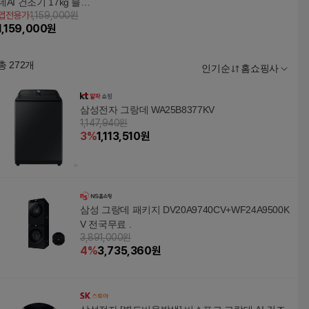
데AI 건조기 17kg 블랙
앱전용가
1,159,000원
캐비어 DV17T8740BV
1,159,000
원
총
272
개
인기순
홈쇼핑사
삼성전자 그랑데 WA25B8377KV
1,147,940원
3
%
1,113,510
원
삼성 그랑데 패키지 DV20A9740CV+WF24A9500K
V 전국무료 .
3,891,000원
4
%
3,735,360
원