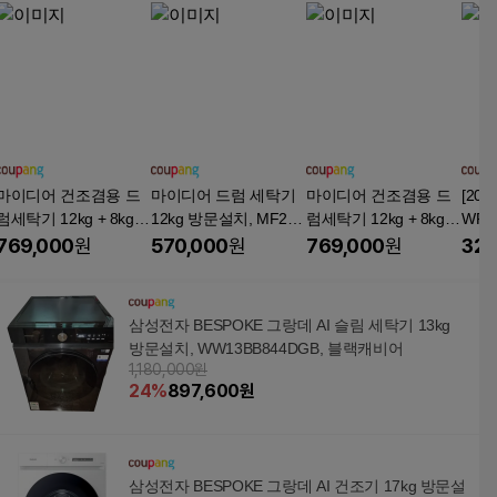
마이디어 건조겸용 드
마이디어 드럼 세탁기
마이디어 건조겸용 드
[20
럼세탁기 12kg + 8kg
12kg 방문설치, MF200
럼세탁기 12kg + 8kg
WFE
방문설치, MFK03D120
W120B/TT-KR, 티타늄
방문설치, MFK03D120
돌이
769,000
원
570,000
원
769,000
원
329
B/SK-KR, 실버
실버
B/WK-KR, 화이트
룸 
버, 
6
삼성전자 BESPOKE 그랑데 AI 슬림 세탁기 13kg
방문설치, WW13BB844DGB, 블랙캐비어
1,180,000원
24
%
897,600
원
삼성전자 BESPOKE 그랑데 AI 건조기 17kg 방문설