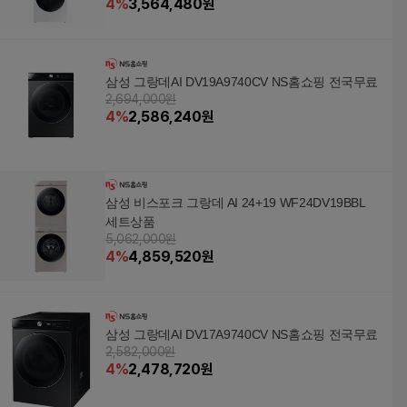
4
%
3,564,480
원
삼성 그랑데AI DV19A9740CV NS홈쇼핑 전국무료
2,694,000원
4
%
2,586,240
원
삼성 비스포크 그랑데 AI 24+19 WF24DV19BBL
세트상품
5,062,000원
4
%
4,859,520
원
삼성 그랑데AI DV17A9740CV NS홈쇼핑 전국무료
2,582,000원
4
%
2,478,720
원