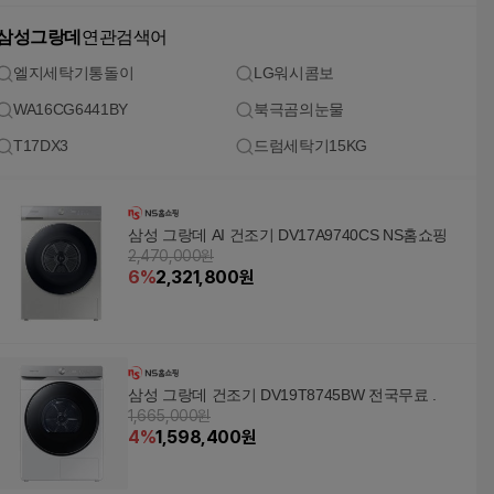
삼성그랑데
연관검색어
엘지세탁기통돌이
LG워시콤보
WA16CG6441BY
북극곰의눈물
T17DX3
드럼세탁기15KG
삼성 그랑데 AI 건조기 DV17A9740CS NS홈쇼핑
2,470,000원
6
%
2,321,800
원
삼성 그랑데 건조기 DV19T8745BW 전국무료 .
1,665,000원
4
%
1,598,400
원