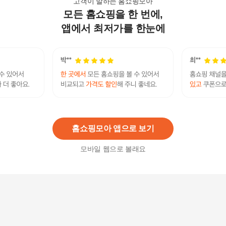
고객이 말하는 홈쇼핑모아
모든 홈쇼핑을 한 번에,
삼성 그랑데 드럼세탁기 WF23T8000KV 무료 ..
1,835,300원
앱에서 최저가를 한눈에
3
%
1,780,240
원
삼성 그랑데 세탁기 렌탈 23kg WA23A8377KV
30,900
원
홈쇼핑모아 앱으로 보기
모바일 웹으로 볼래요
삼성 그랑데 세탁기 렌탈 14kg WA14CG6441BY
17,900
원