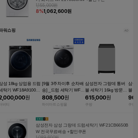
1,155,000원
8
%
1,062,600
원
파워쇼핑
삼성 18kg 상업용 드럼
[9월 3주차이후 순차배
삼성전자 그랑데 통버
삼성
세탁기 WF18A9100KV
송] _드럼 세탁기 WF2
블 세탁기 16kg 방문설
블 21
[설치] / 무인세탁소창
1T6000KW (21kg, 화
치 WA16CG6441BY 라
V 
2,000,000
원
808,500
원
615,000
원
908
업 빨래방 셀프 업소용
이트)
벤더그레이
폐가전
더비티
하이마트쇼핑몰
쿠팡
쿠팡
대형 코인 헬스장
케비
삼성전자 삼성 그랑데 드럼세탁기 WF21CB6650B
W 전국무료배송 +할인쿠폰
1,089,600원