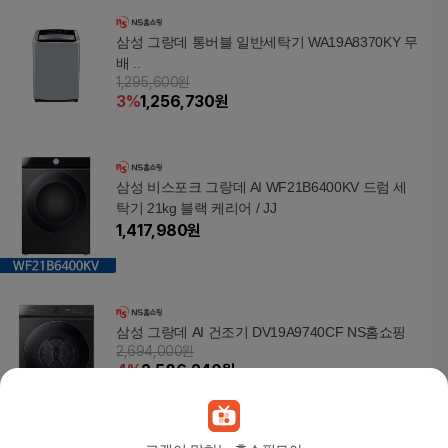
삼성 그랑데 통버블 일반세탁기 WA19A8370KY 무
배 ..
1,295,600원
3
%
1,256,730
원
삼성 비스포크 그랑데 AI WF21B6400KV 드럼 세
탁기 21kg 블랙 케리어 / JJ
1,417,980
원
삼성 그랑데 AI 건조기 DV19A9740CF NS홈쇼핑
2,694,000원
4
%
2,586,240
원