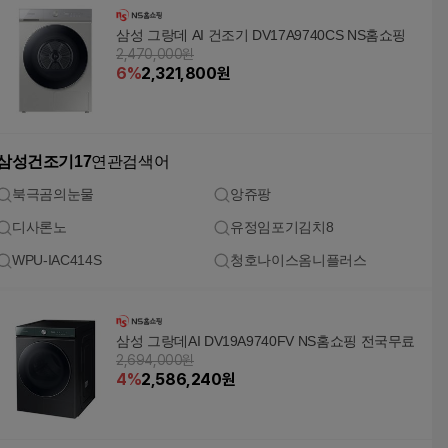
삼성 그랑데 AI 건조기 DV17A9740CS NS홈쇼핑
2,470,000원
6
%
2,321,800
원
삼성건조기17
연관검색어
북극곰의눈물
앙쥬팡
디사론노
유정임포기김치8
WPU-IAC414S
청호나이스옴니플러스
삼성 그랑데AI DV19A9740FV NS홈쇼핑 전국무료
2,694,000원
4
%
2,586,240
원