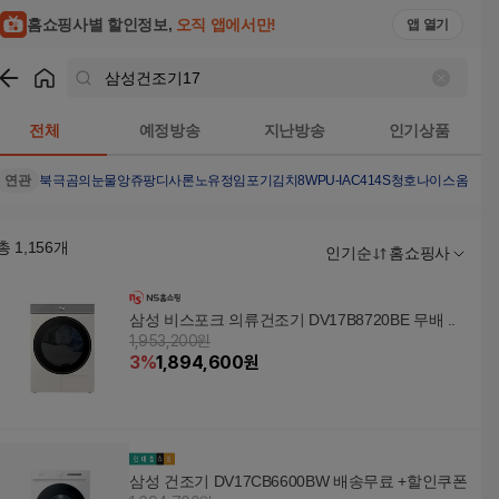
홈쇼핑사별 할인정보,
오직 앱에서만!
앱 열기
쇼핑
삼성건조기17
검색결과
전체
예정방송
지난방송
인기상품
연관
북극곰의눈물
앙쥬팡
디사론노
유정임포기김치8
WPU-IAC414S
청호나이스옴니플
총
1,156
개
인기순
홈쇼핑사
삼성 비스포크 의류건조기 DV17B8720BE 무배 ..
1,953,200원
3
%
1,894,600
원
삼성 건조기 DV17CB6600BW 배송무료 +할인쿠폰