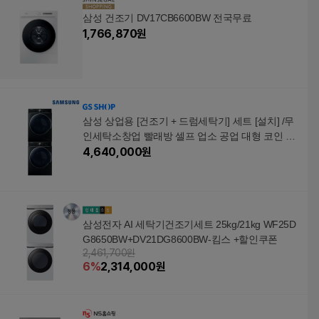
삼성 건조기 DV17CB6600BW 전국무료
1,766,870
원
삼성 상업용 [건조기 + 드럼세탁기] 세트 [설치] /무
인세탁소창업 빨래방 셀프 업소 공업 대형 코인 헬
스장
4,640,000
원
삼성전자 AI 세탁기건조기세트 25kg/21kg WF25D
G8650BW+DV21DG8600BW-킴스 +할인쿠폰
2,461,700원
6
%
2,314,000
원