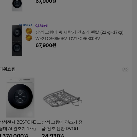
67,900
원
삼성 그랑데 AI 세탁기 건조기 렌탈 (21kg+17kg)
WF21CB6850BV_DV17CB6800BV
67,900
원
파워쇼핑
삼성전자 BESPOKE 그
삼성 그랑데 건조기 정
랑데 AI 건조기 17kg D
품 건조 선반 DV16T87
V17CB6600BW 화이트
40SER DV17A9720BE
1,374,000
원
24,930
원