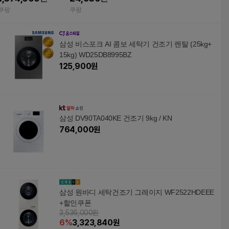
방문설치 1등급 의류건
DV17A9740CE DV16T
쿠팡
쿠팡
조기 빨래건조기
8740SE DV16T9720S
E DV16T8740SER
삼성 비스포크 AI 콤보 세탁기 건조기 렌탈 (25kg+
15kg) WD25DB8995BZ
125,900
원
삼성 DV90TA040KE 건조기 9kg / KN
764,000
원
삼성 원바디 세탁건조기 그레이지 WF2522HDEEE
+할인쿠폰
3,536,000원
6
%
3,323,840
원