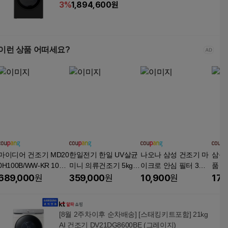
3
%
1,894,600
원
이런 상품 어떠세요?
마이디어 건조기 MD20
한일전기 한일 UV살균
나오나 삼성 건조기 마
삼성
0H100B/WW-KR 10kg
미니 의류건조기 5kg,
이크로 안심 필터 3차
품 리
방문설치, MD200H100
HLD-5100W, 화이트
호환, 1개, DC63-0252
DV16
689,000
원
359,000
원
10,900
원
17,
B/WW-KR, 화이트
6A
40 D
8740
0A87
[8월 2주차이후 순차배송] [스태킹키트포함] 21kg
블랙 
AI 건조기 DV21DG8600BE (그레이지)