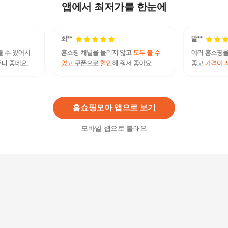
건조기 22kg + 상단 설치 키트 / KN
앱에서 최저가를 한눈에
4,224,000
원
삼성 비스포크 그랑데 AI 세탁기 건조기 렌탈 (24k
g+20kg) WF2420HCWWC
79,900
원
홈쇼핑모아 앱으로 보기
모바일 웹으로 볼래요
삼성 14kg 상업용 건조기 DV14A9100KV [설치] /
무인세탁소창업 빨래방 셀프 업소용 대형 코인 헬
스장 의류
2,200,000
원
삼성 비스포크 AI DV10BB8440GH 건조기 슬림 10
kg / KN