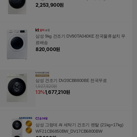
2,253,900
원
삼성 9kg 건조기 DV90TA040KE 전국물류설치 무
료배송
820,000
원
삼성 건조기 DV20CB8800BE 전국무료
1,927,820원
13
%
1,677,210
원
삼성 그랑데 AI 세탁기 건조기 렌탈 (21kg+17kg)
WF21CB6850BW_DV17CB6800BW