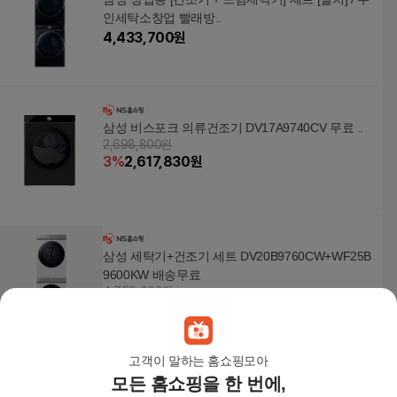
인세탁소창업 빨래방..
4,433,700
원
삼성 비스포크 의류건조기 DV17A9740CV 무료 ..
2,698,800원
3
%
2,617,830
원
삼성 세탁기+건조기 세트 DV20B9760CW+WF25B
9600KW 배송무료
4,759,000원
4
%
4,568,640
원
고객이 말하는 홈쇼핑모아
모든 홈쇼핑을 한 번에,
삼성 비스포크 WF90F2522ACHT AI 세탁기 25kg