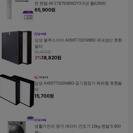
컨 렌탈 AF17B7939WZYS 5년 월62900
65,900
원
삼성 블루스카이 AX90T7020WBD 국내생산 호환
필터
19,400원
3
%
18,820
원
삼성 AX90T7020WBD 공기청정기 헤파형 호환필
터
15,700
원
생활가전의 명가 캐리어 건조기 10kg 렌탈 9,900
원~