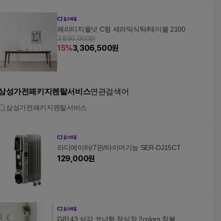
헤리티지월넛 C형 세라믹식탁/테이블 2100
3,890,000원
15
%
3,306,500
원
삼성가전패키지렌탈서비스
연관검색어
삼성가전패키지렌탈서비스
라디에이터/7핀/타이머기능 SER-DJ15CT
129,000
원
G8143 삼각 코너형 장식장 2colors 착불