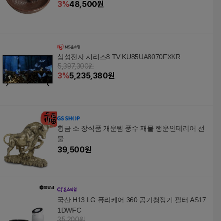
3
%
48,500
원
삼성전자 시리즈8 TV KU85UA8070FXKR
5,397,300원
3
%
5,235,380
원
황금 소 장식품 개운템 풍수 재물 행운인테리어 선
물
39,500
원
국산 H13 LG 퓨리케어 360 공기청정기 필터 AS17
1DWFC
35,200원