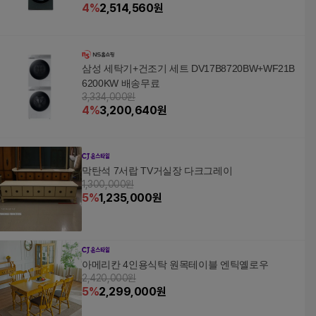
4
%
2,514,560
원
삼성 세탁기+건조기 세트 DV17B8720BW+WF21B
6200KW 배송무료
3,334,000원
4
%
3,200,640
원
막탄석 7서랍 TV거실장 다크그레이
1,300,000원
5
%
1,235,000
원
아메리칸 4인용식탁 원목테이블 엔틱옐로우
2,420,000원
5
%
2,299,000
원