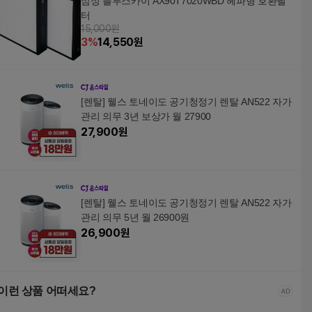
삼성 블루스카이 AX90T7020WBD 헤파형 호환필
터
15,000원
3
%
14,550
원
[렌탈] 웰스 토네이도 공기청정기 렌탈 AN522 자가
관리 의무 3년 보상가 월 27900
27,900
원
[렌탈] 웰스 토네이도 공기청정기 렌탈 AN522 자가
관리 의무 5년 월 26900원
26,900
원
이런 상품 어떠세요?