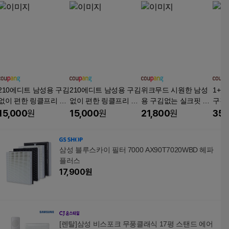
210에디트 남성용 구김
210에디트 남성용 구김
위크무드 시원한 남성
1+1
없이 편한 링클프리 긴
없이 편한 링클프리 긴
용 구김없는 실크핏 정
구김
팔 프리덤 셔츠
팔 프리덤 셔츠
장 스탠다드핏 와이셔
직 
15,000
원
15,000
원
21,800
원
35,
츠
빅사
삼성 블루스카이 필터 7000 AX90T7020WBD 헤파
플러스
17,900
원
[렌탈]삼성 비스포크 무풍클래식 17평 스탠드 에어