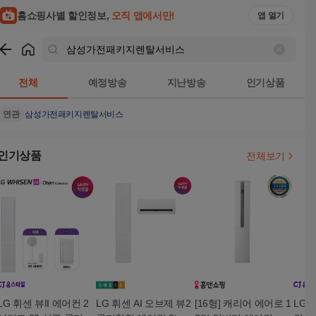
홈쇼핑사별 할인정보,
오직 앱에서만!
앱 열기
쇼핑
삼성가전패키지렌탈서비스
검색결과
전체
예정방송
지난방송
인기상품
연관
삼성가전패키지렌탈서비스
인기상품
전체보기
LG 휘센 뷰II 에어컨 2
LG 휘센 AI 오브제 뷰2
[16형] 캐리어 에어로 1
LG 