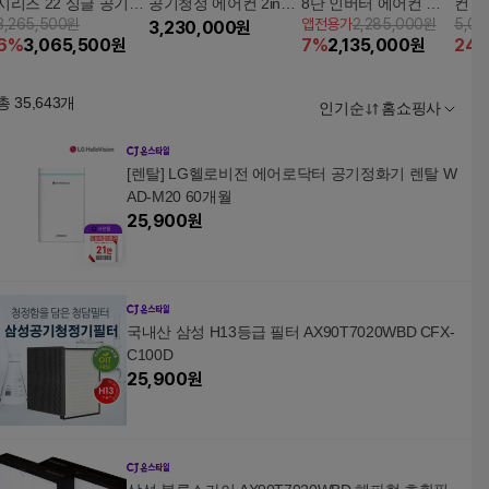
시리즈 22 싱글 공기청
공기청정 에어컨 2in1
8단 인버터 에어컨 스
컨 
3,265,500원
앱전용가
2,285,000원
5,02
정 FQ22GU2EU1
[FQ18GU2EK2]
3,230,000
원
탠드형 (TMC16VP1S
등급 
6
%
3,065,500
원
7
%
2,135,000
원
24
A)
Q18
총
35,643
개
인기순
홈쇼핑사
[렌탈] LG헬로비전 에어로닥터 공기정화기 렌탈 W
AD-M20 60개월
25,900
원
국내산 삼성 H13등급 필터 AX90T7020WBD CFX-
C100D
25,900
원