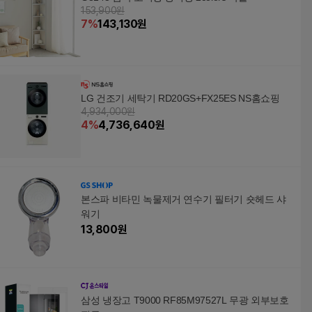
153,900원
7
%
143,130
원
LG 건조기 세탁기 RD20GS+FX25ES NS홈쇼핑
4,934,000원
4
%
4,736,640
원
본스파 비타민 녹물제거 연수기 필터기 숏헤드 샤
워기
13,800
원
삼성 냉장고 T9000 RF85M97527L 무광 외부보호