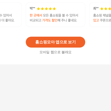
5
%
711,550
원
삼성전자 냉장고 203L RT20FARL3S9 2도어
549,000원
8
%
505,080
원
홈쇼핑모아 앱으로 보기
모바일 웹으로 볼래요
LG 오브제 FX24GS+RD20GS 건조기 세탁기 전국
무료 NS홈쇼핑
4,934,000원
4
%
4,736,640
원
삼성전자 시리즈8 TV KU75UA8070FXKR
3,562,100원
3
%
3,455,230
원