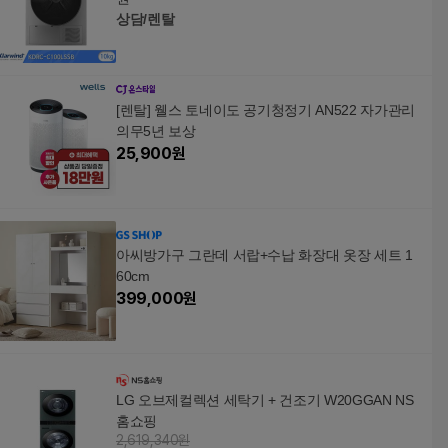
상담/렌탈
[렌탈] 웰스 토네이도 공기청정기 AN522 자가관리
의무5년 보상
25,900
원
아씨방가구 그란데 서랍+수납 화장대 옷장 세트 1
60cm
399,000
원
LG 오브제컬렉션 세탁기 + 건조기 W20GGAN NS
홈쇼핑
2,619,340원