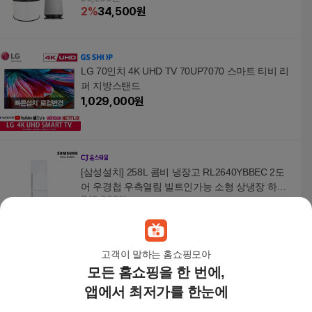
2
%
34,500
원
LG 70인치 4K UHD TV 70UP7070 스마트 티비 리
퍼 지방스탠드
1,029,000
원
[삼성설치] 258L 콤비 냉장고 RL2640YBBEC 2도
어 우경첩 우측열림 빌트인가능 소형 상냉장 하냉
749,000원
동
5
%
711,550
원
고객이 말하는 홈쇼핑모아
모든 홈쇼핑을 한 번에,
[삼성설치] 258L 콤비 냉장고 RL2640ZBBEC 2도
어 좌경첩 좌측열림 빌트인가능 소형 상냉장 하냉
앱에서 최저가를 한눈에
749,000원
동