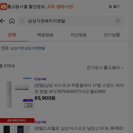
홈쇼핑사별 할인정보,
오직 앱에서만!
앱 열기
쇼핑
삼성가전패키지렌탈
검색결과
전체
예정방송
지난방송
인기상품
연관
삼성가전
삼성가전렌탈
총
576
개
인기순
홈쇼핑사
[렌탈]삼성 비스포크 무풍클래식 17평 스탠드 에어
컨 렌탈 AF17B7939WZYS 5년 월62900
65,900
원
[렌탈] LG헬로 삼성 비스포크 냉장고 874L RF85D