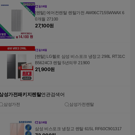
[렌탈] 에어컨렌탈 렌탈가전 AW06C7155WWAX 6
0개월 27100
27,100
원
[렌탈] LG헬로 삼성 비스포크 냉장고 298L RT31C
B5624C3 렌탈 5년의무 21900
21,900
원
삼성가전패키지렌탈
연관검색어
삼성가전
삼성가전렌탈
삼성 비스포크 냉장고 렌탈 615L RF60C901317