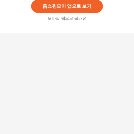
홈쇼핑모아 앱으로 보기
모바일 웹으로 볼래요
삼성 비스포크 냉장고 렌탈 615L RF60C9013QR
72,900
원
삼성 비스포크 냉장고 렌탈 875L RF85C90D201
63,900
원
삼성 비스포크 냉장고 렌탈 615L RF60C901339
72,900
원