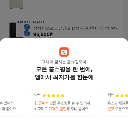
삼성 비스포크 냉장고 렌탈 846L RF85C9481W6
96,900
원
고객이 말하는 홈쇼핑모아
모든 홈쇼핑을 한 번에,
삼성 비스포크 냉장고 렌탈 615L RF60C901331
72,900
원
앱에서 최저가를 한눈에
삼성 비스포크 냉장고 렌탈 615L RF60C90133B
70,900
원