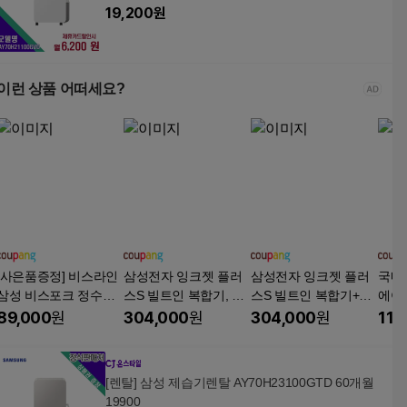
19,200
원
이런 상품 어떠세요?
[사은품증정] 비스라인
삼성전자 잉크젯 플러
삼성전자 잉크젯 플러
국내
삼성 비스포크 정수기
스S 빌트인 복합기, 20/
스S 빌트인 복합기+기
에어
필터 1년세트[호환]HA
16 ppm 잉크젯 플러스
본잉크 흑백칼라 포함,
필터 
89,000
원
304,000
원
304,000
원
11,
F-HIN_RF85B97A1AP
S 1개
삼성 20/16 ppm 잉크
대용
W RF85A92X135
젯 플러스S 1개
[렌탈] 삼성 제습기렌탈 AY70H23100GTD 60개월
19900