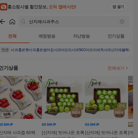
홈쇼핑사별 할인정보,
오직 앱에서만!
앱 열기
쇼핑
산지애사과주스
검색결과
전체
예정방송
지난방송
인기상품
연관
사과홍로
햇사과홍로
썸머킹사과
아오리사과5KG
아오리세척사과
산지애블랙라벨
인기상품
전체보기
산지애 사과즙 60팩
[산지애] 씻어나온 초록
[산지애] 씻어나온 초록
[야라