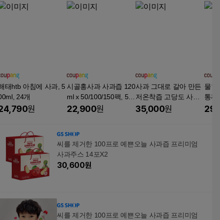
해태htb 아침에 사과, 5
시골홍사과 사과즙 120
사과 그대로 갈아 만든
물한
00ml, 24개
ml x 50/100/150팩, 50
저온착즙 고당도 사과
통째
개, 120ml
즙 사과주스, 50개, 110
비책 
24,790
원
22,900
원
35,000
원
29,
ml
30개
씨를 제거한 100프로 예쁜오늘 사과즙 프리미엄
사과주스 14포X2
30,600
원
씨를 제거한 100프로 예쁜오늘 사과즙 프리미엄