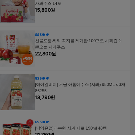
사과주스 14포
15,800
원
선물포장 씨와 꼭지를 제거한 100프로 사과즙 예
쁜오늘 사과주스
22,800
원
[에이알비티] 서울 아침에주스 (사과) 950ML x 3개
86255
18,790
원
[남양유업]과수원 사과 제로 190ml 48팩
21,760
원