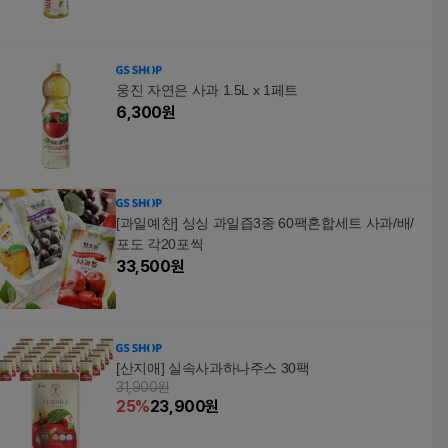
웅진 자연은 사과 1.5L x 1페트
6,300
원
[과일예찬] 싱싱 과일즙3종 60팩혼합세트 사과/배/
포도 각20포씩
33,500
원
[산지애] 실속사과하나주스 30팩
31,900원
25
%
23,900
원