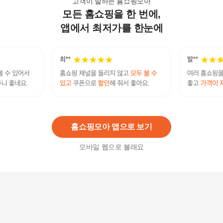
고객이 말하는 홈쇼핑모아
모든 홈쇼핑을 한 번에,
산지애 사과주스, 120ml, 90개
89,700
원
앱에서 최저가를 한눈에
산지애 사과하나 원액주스 30팩 사과즙 착즙, 30
개, 120ml
37,900
원
홈쇼핑모아 앱으로 보기
모바일 웹으로 볼래요
산지애 사과원액주스 30팩 / 사과즙, 착즙, NFC
37,900
원