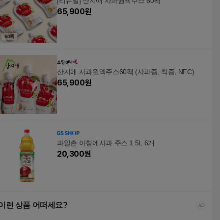
[리뉴얼] 산지애 사과원액주스 60팩
65,900
원
산지애 사과원액주스60팩 (사과즙, 착즙, NFC)
65,900
원
과일촌 아침에사과 주스 1.5L 6개
20,300
원
이런 상품 어떠세요?