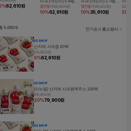
65,900원
사과 (아오리) 5.4kg (2.
사과 (아오리) 2.7kg x 1
사과주
5
%
62,610
원
앱전용가
69,900원
앱전용가
39,900원
33,
7kg x 2박스, 총 16~24
박스 (총 8~12과)
10
%
62,910
원
10
%
35,910
원
20
과 내외)
총
5,090
개
인기순
홈쇼핑사
산지애 사과즙 60팩
65,900원
5
%
62,610
원
[리뉴얼] 산지애 사과원액주스 100팩
99,900원
20
%
79,900
원