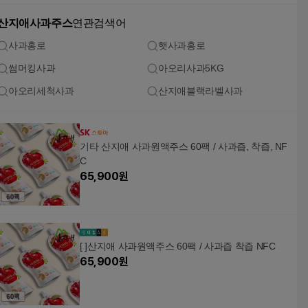
산지애사과주스
연관검색어
사과홍로
햇사과홍로
썸머킹사과
아오리사과5KG
아오리세척사과
산지애블랙라벨사과
기타 산지애 사과원액주스 60팩 / 사과즙, 착즙, NF
C
65,900
원
[ ]산지애 사과원액주스 60팩 / 사과즙 착즙 NFC
65,900
원