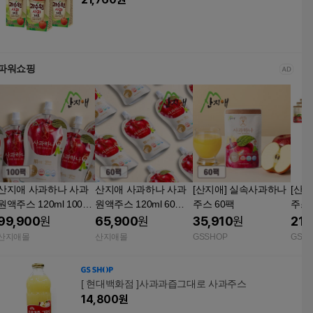
파워쇼핑
산지애 사과하나 사과
산지애 사과하나 사과
[산지애] 실속사과하나
[산
원액주스 120ml 100팩
원액주스 120ml 60팩 /
주스 60팩
주스 
/ 사과즙, NFC 생과일
사과즙, NFC 생과일 착
99,900
원
65,900
원
35,910
원
21,
착즙주스
즙주스
산지애몰
산지애몰
GSSHOP
GSS
[ 현대백화점 ]사과과즙그대로 사과주스
14,800
원