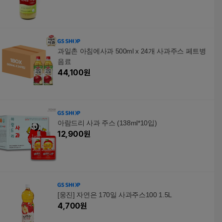
과일촌 아침에사과 500ml x 24개 사과주스 페트병
음료
44,100
원
아람드리 사과 주스 (138ml*10입)
12,900
원
[웅진] 자연은 170일 사과주스100 1.5L
4,700
원