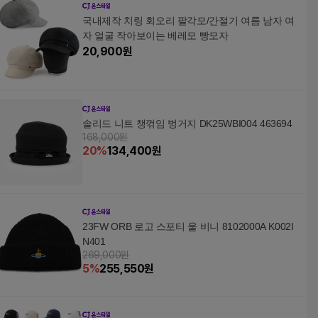
국내제작 치링 회오리 팔각모/간절기 여름 남자 여
자 얼굴 작아보이는 베레모 빵모자
20,900
원
솔리드 니트 챙꺾임 벙거지 DK25WBI004 463694
168,000원
20
%
134,400
원
23FW ORB 로고 스포티 울 비니 8102000A K002I
N401
269,000원
5
%
255,550
원