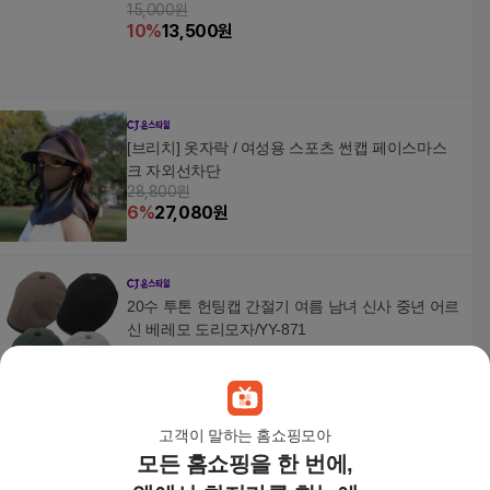
15,000원
10
%
13,500
원
[브리치] 옷자락 / 여성용 스포츠 썬캡 페이스마스
크 자외선차단
28,800원
6
%
27,080
원
20수 투톤 헌팅캡 간절기 여름 남녀 신사 중년 어르
신 베레모 도리모자/YY-871
23,900
원
고객이 말하는 홈쇼핑모아
모든 홈쇼핑을 한 번에,
니트 벙거지 라탄 밀짚 여름 손뜨개 챙 넓은 버킷햇
36,000원