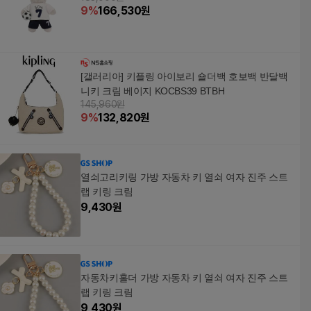
9
%
166,530
원
[갤러리아] 키플링 아이보리 숄더백 호보백 반달백
니키 크림 베이지 KOCBS39 BTBH
145,960원
9
%
132,820
원
열쇠고리키링 가방 자동차 키 열쇠 여자 진주 스트
랩 키링 크림
9,430
원
자동차키홀더 가방 자동차 키 열쇠 여자 진주 스트
랩 키링 크림
9,430
원