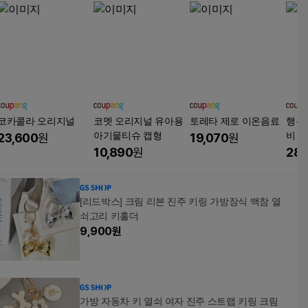
코카콜라 오리지널
코멧 오리지널 유아용
토레타 제로 이온음료
행복
아기물티슈 캡형
비 한
23,600
원
19,070
원
발송
10,890
원
28,
[리드박스] 크림 리본 진주 키링 가방장식 백참 열
쇠고리 키홀더
9,900
원
가방 자동차 키 열쇠 여자 진주 스트랩 키링 크림