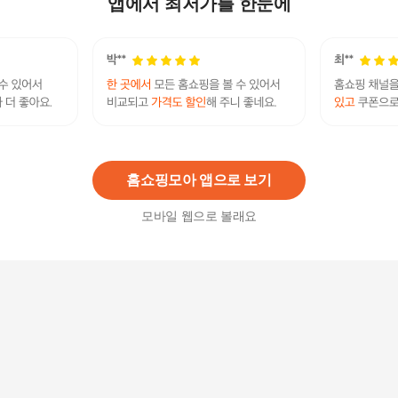
앱에서 최저가를 한눈에
10
%
32,400
원
[브리치] 옷자락 / 여자 헤어리 배색 스트라이프 털
모자 니트 비니
23,800원
6
%
22,380
원
홈쇼핑모아 앱으로 보기
모바일 웹으로 볼래요
여성 무지 울 겨울 화가 베레모 빵 모자
36,000원
10
%
32,400
원
여름 버킷햇 하운드 체크 여성 골프 벙거지 모자
42,000원