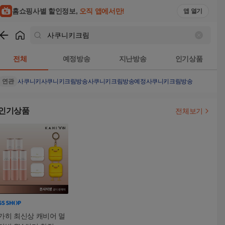
홈쇼핑사별 할인정보,
오직 앱에서만!
앱 열기
쇼핑
사쿠니키크림
검색결과
전체
예정방송
지난방송
인기상품
연관
사쿠니키
사쿠니키크림방송
사쿠니키크림방송예정
사쿠니키크림방송
인기상품
전체보기
가히 최신상 캐비어 멀