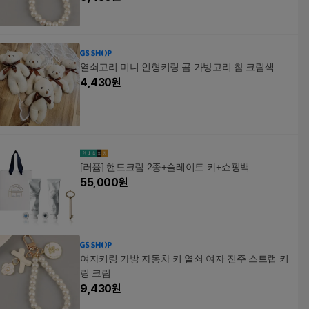
열쇠고리 미니 인형키링 곰 가방고리 참 크림색
4,430
원
[러퓸] 핸드크림 2종+슬레이트 키+쇼핑백
55,000
원
여자키링 가방 자동차 키 열쇠 여자 진주 스트랩 키
링 크림
9,430
원