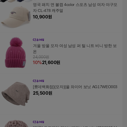
영국 패치 면 볼캡 4color 스포츠 남성 여자 야구모
자 CL-478 캐주얼
10,900
원
겨울 방울 모자 여성 남성 퍼 털 니트 비니 방한 보
온
24,000원
10
%
21,600
원
[롯데백화점](모자)]울 와이어 보닛 AG17WEO003
25,500
원