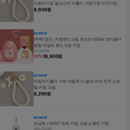
자동차키링 열쇠고리 키홀더 가방키링 비즈키링
자동차키홀더 리본키링 가방악세사리 스트랩키링
8,600
원
[무케] 멈칫_키링핸드크림 로지포지50ml 장미꽃다
발향 데일리 핸드크림 키링
21,000원
10
%
18,900
원
자동차키홀더 가방 자동차 키 열쇠 여자 진주 스트
랩 키링 크림
8,290
원
모남희 x NOS7 쏜희 키링 크림 손흥민 키링
183,000원