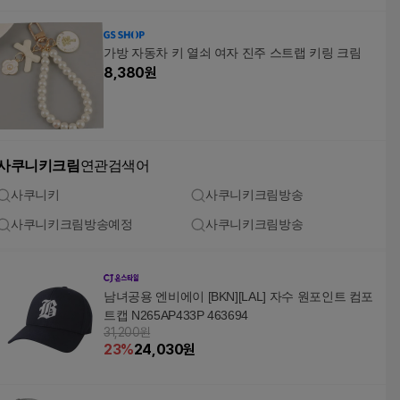
가방 자동차 키 열쇠 여자 진주 스트랩 키링 크림
8,380
원
사쿠니키크림
연관검색어
사쿠니키
사쿠니키크림방송
사쿠니키크림방송예정
사쿠니키크림방송
남녀공용 엔비에이 [BKN][LAL] 자수 원포인트 컴포
트캡 N265AP433P 463694
31,200원
23
%
24,030
원