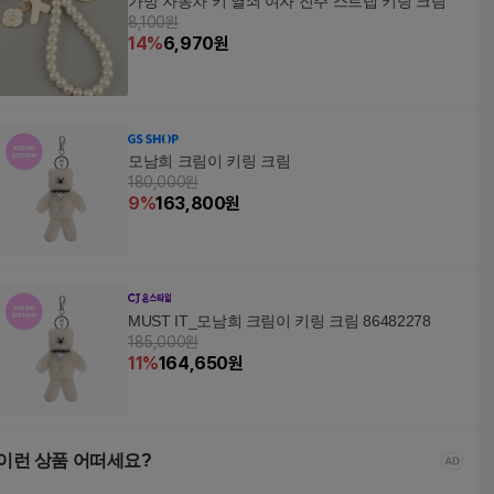
가방 자동차 키 열쇠 여자 진주 스트랩 키링 크림
8,100원
14
%
6,970
원
모남희 크림이 키링 크림
180,000원
9
%
163,800
원
MUST IT_모남희 크림이 키링 크림 86482278
185,000원
11
%
164,650
원
이런 상품 어떠세요?