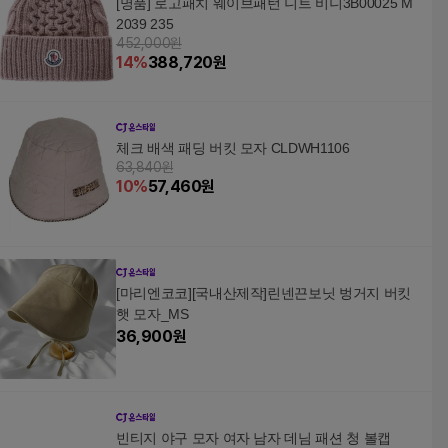
[명품] 로고패치 웨이브패턴 니트 비니3B00025 M
2039 235
452,000원
14
%
388,720
원
체크 배색 패딩 버킷 모자 CLDWH1106
63,840원
10
%
57,460
원
[마리엔코코][국내산제작]린넨끈보닛 벙거지 버킷
햇 모자_MS
36,900
원
빈티지 야구 모자 여자 남자 데님 패션 청 볼캡