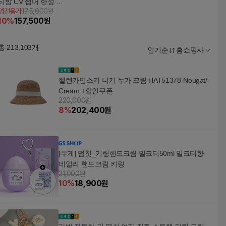
티밤 CV 썸머 한정 패
앱전용가
175,000원
키지 (본품5+썬스틱2
10
%
157,500
원
+키링2)
총
213,103
개
인기순
홈쇼핑사
헬렌카민스키 니키 누가 크림 HAT51378-Nougat/
Cream +할인쿠폰
220,000원
8
%
202,400
원
[무케] 멈칫_키링핸드크림 밀크티50ml 밀크티향
데일리 핸드크림 키링
21,000원
10
%
18,900
원