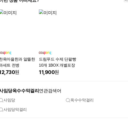
이런 상품 어떠세요?
한옥마을한과 알뜰한
드림푸드 수제 단팥빵
과세트 전병
10개 1BOX 개별포장
12,730
원
11,900
원
사임당옥수수막걸리
연관검색어
사임당
옥수수막걸리
사임당막걸리