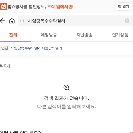
홈쇼핑사별 할인정보,
오직 앱에서만!
앱 열기
쇼핑
사임당옥수수막걸리
검색결과
전체
예정방송
지난방송
인기상품
연관
사임당
옥수수막걸리
사임당막걸리
총
0
개
검색 결과가 없습니다.
다른 검색어를 입력해보세요.