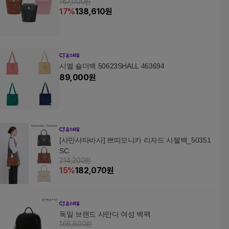
167,000원
17
%
138,610
원
시엘 숄더백 50623SHALL 463694
89,000
원
[사만사타바사] 쁘띠모니카 리자드 사첼백_50351
SC
214,200원
15
%
182,070
원
독일 브랜드 사만다 여성 백팩
166,600원