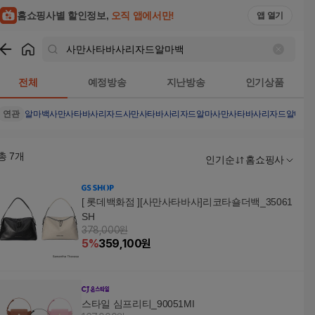
홈쇼핑사별 할인정보,
오직 앱에서만!
앱 열기
쇼핑
사만사타바사리자드알마백
검색결과
전체
예정방송
지난방송
인기상품
연관
알마백
사만사타바사리자드
사만사타바사리자드알마
사만사타바사리자드알마백
총
7
개
인기순
홈쇼핑사
[ 롯데백화점 ][사만사타바사]리코타숄더백_35061
SH
378,000원
5
%
359,100
원
스타일 심프리티_90051MI