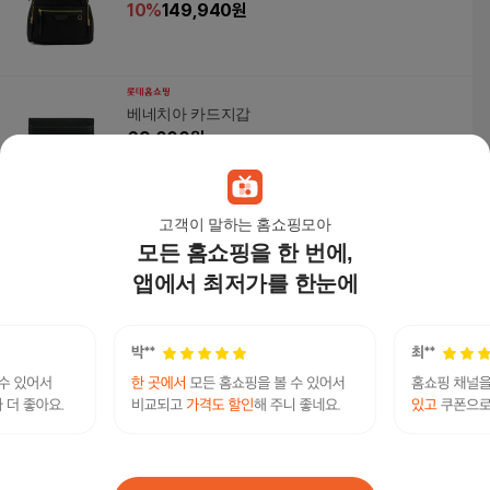
10
%
149,940
원
베네치아 카드지갑
69,000
원
고객이 말하는 홈쇼핑모아
모든 홈쇼핑을 한 번에,
놈스타일 여성백팩 HPX2326 양피트윌백팩 여성
앱에서 최저가를 한눈에
가방/핸드백
119,000
원
사만사타바사리자드알마백
연관검색어
알마백
사만사타바사리자드
사만사타바사리자드알마
사만사타바사리자드알마백가방