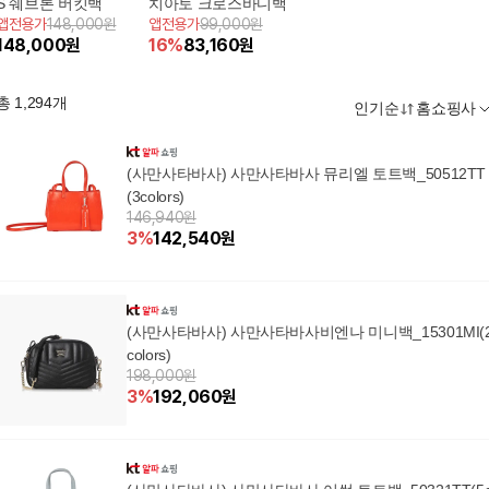
S 쉐브론 버킷백
치아토 크로스바디백
앱전용가
148,000원
앱전용가
99,000원
148,000
원
16
%
83,160
원
총
1,294
개
인기순
홈쇼핑사
(사만사타바사) 사만사타바사 뮤리엘 토트백_50512TT
(3colors)
146,940원
3
%
142,540
원
(사만사타바사) 사만사타바사비엔나 미니백_15301MI(
colors)
198,000원
3
%
192,060
원