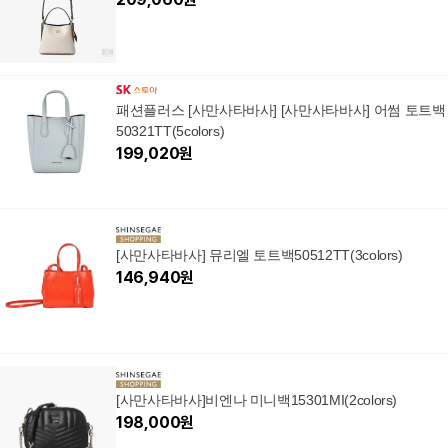
패션플러스 [사만사타바사] [사만사타바사] 어썸 토트백
50321TT(5colors)
199,020
원
[사만사타바사] 뮤리엘 토트백50512TT(3colors)
146,940
원
[사만사타바사]비엔나 미니백15301MI(2colors)
198,000
원