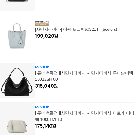
[사만사타바사] 어썸 토트백50321TT(5colors)
199,020
원
[ 롯데백화점 ][사만사타바사]사만사타바사 루나숄더백
15022SH 00
315,040
원
[ 롯데백화점 ][사만사타바사]사만사타바사 아르케 미니
백 10001MI 13
175,140
원