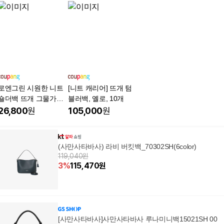
로엔그린 시원한 니트
[니트 캐리어] 뜨개 텀
숄더백 뜨개 그물가방
블러백, 옐로, 10개
FB002
26,800
원
105,000
원
(사만사타바사) 라비 버킷백_70302SH(6color)
119,040원
3
%
115,470
원
[사만사타바사]사만사타바사 루나미니백15021SH 00