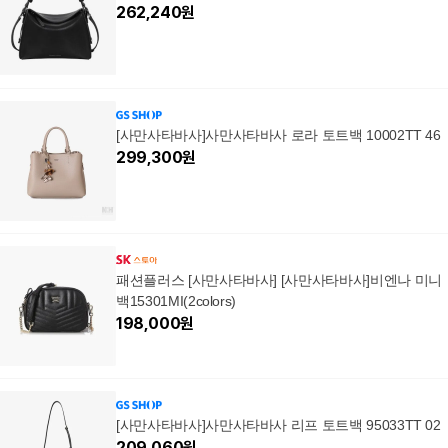
262,240
원
[사만사타바사]사만사타바사 로라 토트백 10002TT 46
299,300
원
패션플러스 [사만사타바사] [사만사타바사]비엔나 미니
백15301MI(2colors)
198,000
원
[사만사타바사]사만사타바사 리프 토트백 95033TT 02
209,060
원