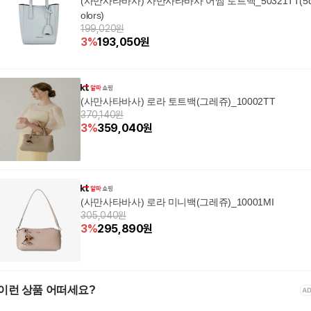
(사만사타바사) 사만사타바사 어썸 토트백_50321TT(5
olors)
199,020원
3
%
193,050
원
(사만사타바사) 로라 토트백(그레쥬)_10002TT
370,140원
3
%
359,040
원
(사만사타바사) 로라 미니백(그레쥬)_10001MI
305,040원
3
%
295,890
원
이런 상품 어떠세요?