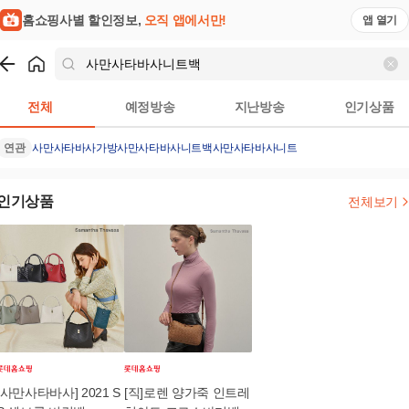
홈쇼핑사별 할인정보,
오직 앱에서만!
앱 열기
쇼핑
사만사타바사니트백
검색결과
전체
예정방송
지난방송
인기상품
연관
사만사타바사가방
사만사타바사
니트백
사만사타바사니트
인기상품
전체보기
[사만사타바사] 2021 S
[직]로렌 양가죽 인트레