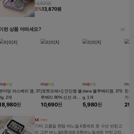
14,600원
FM2I8Y
5
%
13,870
원
이런 상품 어떠세요?
본마망 라스베리 잼, 37
[로켓프레시] 안단잼 블
dana 블루베리잼, 370
친환
0g, 2개
루베리 80% 신선 과일
g, 1개
기잼
잼, 380g, 1개
참다래
18,980
원
10,690
원
5,980
원
29,
개, 2
기타 고품질 한땀 바느질 6종세트 옷 수선 반짇고
리 그린 바느질6종세트 6종바느질세트 반짇고리6