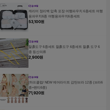
캐리어 정리백 압축 포장 여행파우치 6종세트 여행
용파우치6종 여행용파우치6종세트
53,100
원
찰흙도구 6종세트 찰흙도구 6종세트 찰흙 도구 6
종 등산의류
2,900
원
[하프클럽/ NEW 에어라이트 감탄브라 12종 (브라6
종+팬티6종)
71,920
원