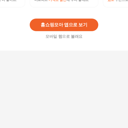
허닭 볶음밥 도시락 250g 6종 18팩272711, 볶음밥
도시락 6종 혼합 18팩
91,100
원
홈쇼핑모아 앱으로 보기
모바일 웹으로 볼래요
[하프클럽] 샤론느 풍기인견 안심팬티 6종+6종 완
벽 더블구성
109,800
원
찰흙도구 6종세트 찰흙도구 6종세트 찰흙 도구 6
종 등산의류
2,900
원
드릴철브러쉬 드릴용 육각철브러쉬세트 드릴브러