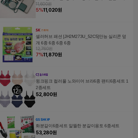
11,600원
종세트 WFO9OSV
5
%
11,020
원
셀러허브 패션 [JH2M273U_52C5]만능 실리콘 덮
개 6종 6종 6종 6종
12,760원
7
%
11,870
원
윙크핑크 컬러풀 노와이어 브라6종 팬티6종세트 1
2종세트
52,800
원
화분갈이6종세트 알뜰한 분갈이용토 6종세트
53,280
원