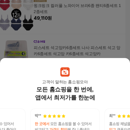
윙크핑크 컬러풀 노와이어 브라6종 팬티6종세트 1
2종세트
49,110
원
피스세트 석고앙카6종세트 나사 피스세트 석고 앙
카6종세트 석고앙 카6종세트 석고앙카
19,000
원
고객이 말하는 홈쇼핑모아
모든 홈쇼핑을 한 번에,
육각철브러쉬세트 육각 드릴용 드릴브러쉬6종 드
릴철브러쉬 6종
앱에서 최저가를 한눈에
18,020
원