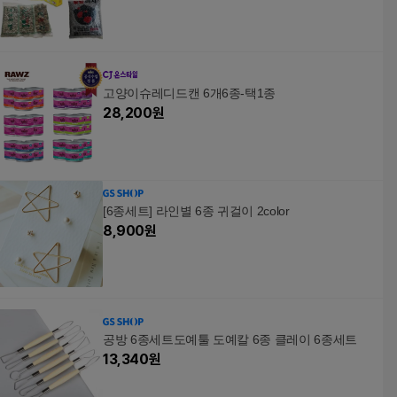
고양이슈레디드캔 6개6종-택1종
28,200
원
[6종세트] 라인별 6종 귀걸이 2color
8,900
원
공방 6종세트도예툴 도예칼 6종 클레이 6종세트
13,340
원