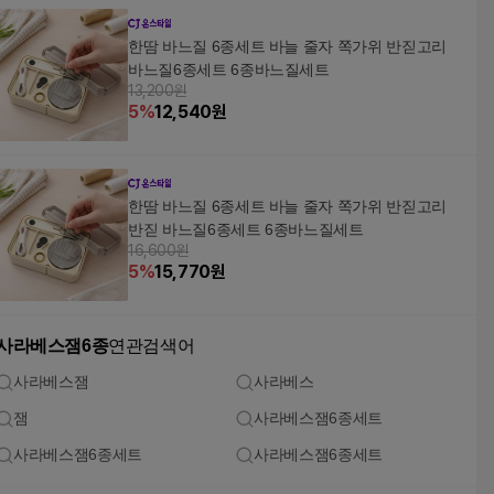
한땀 바느질 6종세트 바늘 줄자 쪽가위 반짇고리
바느질6종세트 6종바느질세트
13,200원
5
%
12,540
원
한땀 바느질 6종세트 바늘 줄자 쪽가위 반짇고리
반짇 바느질6종세트 6종바느질세트
16,600원
5
%
15,770
원
사라베스잼6종
연관검색어
사라베스잼
사라베스
잼
사라베스잼6종세트
사라베스잼6종세트
사라베스잼6종세트