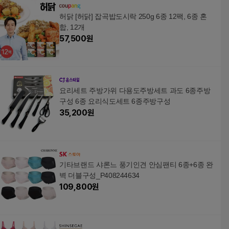
허닭 [허닭] 잡곡밥도시락 250g 6종 12팩, 6종 혼
합, 12개
57,500
원
요리세트 주방가위 다용도주방세트 과도 6종주방
구성 6종 요리식도세트 6종주방구성
35,200
원
기타브랜드 샤론느 풍기인견 안심팬티 6종+6종 완
벽 더블구성_P408244634
109,800
원