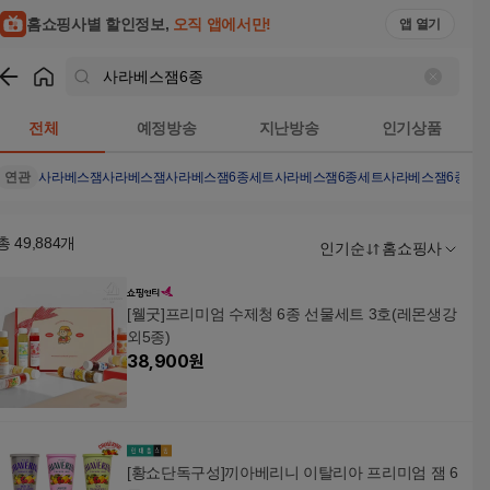
홈쇼핑사별 할인정보,
오직 앱에서만!
앱 열기
쇼핑
사라베스잼6종
검색결과
전체
예정방송
지난방송
인기상품
연관
사라베스잼
사라베스
잼
사라베스잼6종세트
사라베스잼6종세트
사라베스잼6종세
총
49,884
개
인기순
홈쇼핑사
[웰굿]프리미엄 수제청 6종 선물세트 3호(레몬생강
외5종)
38,900
원
[황쇼단독구성]끼아베리니 이탈리아 프리미엄 잼 6