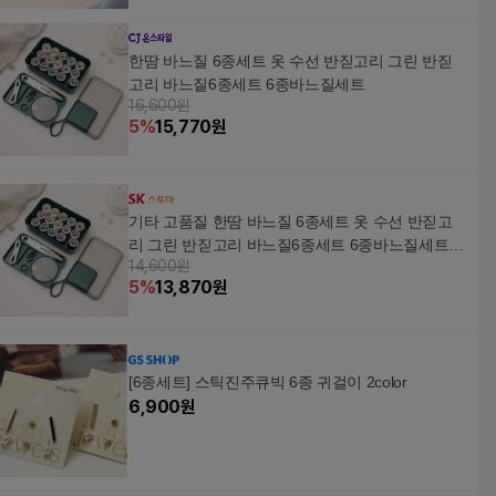
한땀 바느질 6종세트 옷 수선 반짇고리 그린 반짇
고리 바느질6종세트 6종바느질세트
16,600원
5
%
15,770
원
기타 고품질 한땀 바느질 6종세트 옷 수선 반짇고
리 그린 반짇고리 바느질6종세트 6종바느질세트
14,600원
WFM2I7P
5
%
13,870
원
[6종세트] 스틱진주큐빅 6종 귀걸이 2color
6,900
원