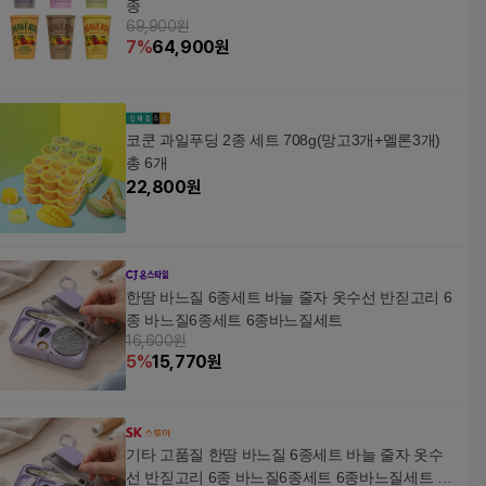
종
69,900원
7
%
64,900
원
코쿤 과일푸딩 2종 세트 708g(망고3개+멜론3개)
총 6개
22,800
원
한땀 바느질 6종세트 바늘 줄자 옷수선 반짇고리 6
종 바느질6종세트 6종바느질세트
16,600원
5
%
15,770
원
기타 고품질 한땀 바느질 6종세트 바늘 줄자 옷수
선 반짇고리 6종 바느질6종세트 6종바느질세트 W