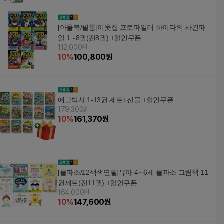
[아울북/필통]이웃집 프로파일러 하이다의 사건파
일 1∼8권(전8권) +할인쿠폰
112,000원
10
%
100,800
원
에그박사 1-13권 세트+선물 +할인쿠폰
179,300원
10
%
161,370
원
[을파소/12색색연필]유아 4∼6세 을파소 그림책 11
권세트(전11권) +할인쿠폰
164,000원
10
%
147,600
원