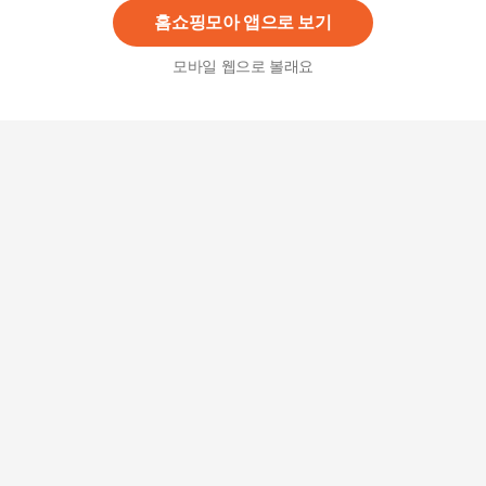
홈쇼핑모아 앱으로 보기
모바일 웹으로 볼래요
빕스 퀘사디아 [옵션 선택 가능]
10,500
원
[빕스]볶음밥 6종 5팩
14,900
원
빕스 월드고메 볶음밥 세트 옵션선택가능
39,900
원