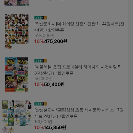
[학산문화사]더 화이팅 신장재편판 1∼44권세트(전
44권) +할인쿠폰
528,000원
10
%
475,200
원
[아울북]이웃집 프로파일러 하이다의 사건파일 5∼
8권(전4권) +할인쿠폰
56,000원
10
%
50,400
원
[삼성출판사/필통]삼성 초등 세계문학 시리즈 17권
세트(전17권) +할인쿠폰
161,500원
10
%
145,350
원