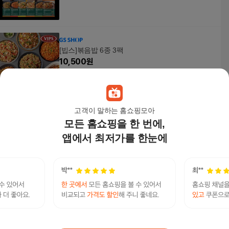
[빕스]볶음밥 6종 3팩
10,500
원
고객이 말하는 홈쇼핑모아
모든 홈쇼핑을 한 번에,
[VIPS]빕스 오리지널 폭립 1개 + 멕시칸 치킨 퀘사
디아 1개 COL01332
앱에서 최저가를 한눈에
41,500
원
[VIPS]빕스 오리지널 폭립 1개 + 바비큐 풀드포크
퀘사디아 1개 COL01331
41,500
원