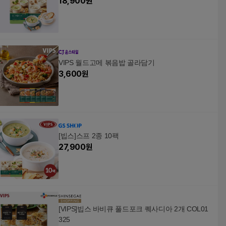
18,900
원
VIPS 월드고메 볶음밥 골라담기
3,600
원
[빕스]스프 2종 10팩
27,900
원
[VIPS]빕스 바비큐 풀드포크 퀘사디아 2개 COL01
325