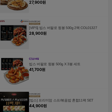
27,900
원
[VIPS] 빕스 버팔로 윙봉 500g 2팩 COL01327
28,900
원
빕스 버팔로 윙봉 500g X 3봉 세트
41,700
원
[빕스] 프리미엄 스프/볶음밥 혼합11팩 SET
44,900
원