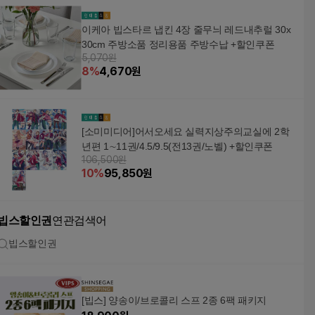
이케아 빕스타르 냅킨 4장 줄무늬 레드내추럴 30x
30cm 주방소품 정리용품 주방수납 +할인쿠폰
5,070원
8
%
4,670
원
[소미미디어]어서오세요 실력지상주의교실에 2학
년편 1∼11권/4.5/9.5(전13권/노벨) +할인쿠폰
106,500원
10
%
95,850
원
빕스할인권
연관검색어
빕스할인권
[빕스] 양송이/브로콜리 스프 2종 6팩 패키지