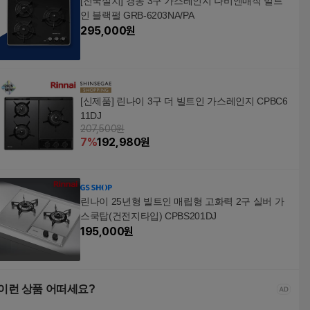
[전국설치] 경동 3구 가스레인지 나비엔매직 빌트
인 블랙펄 GRB-6203NA/PA
295,000
원
[신제품] 린나이 3구 더 빌트인 가스레인지 CPBC6
11DJ
207,500원
7
%
192,980
원
린나이 25년형 빌트인 매립형 고화력 2구 실버 가
스쿡탑(건전지타입) CPBS201DJ
195,000
원
이런 상품 어떠세요?