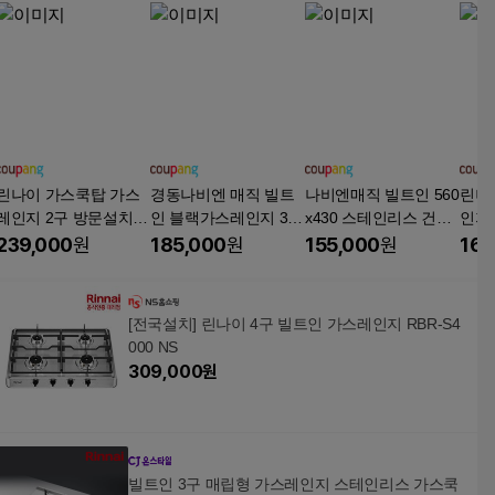
린나이 가스쿡탑 가스
경동나비엔 매직 빌트
나비엔매직 빌트인 560
린나
레인지 2구 방문설치
인 블랙가스레인지 3구
x430 스테인리스 건전
인지 
빌트인, CPBS201DJN,
쿡탑 매립형(타공560*4
지타입, LNG, GRB410
쿡탑 
239,000
원
185,000
원
155,000
원
164
LNG
30/건전지식), LNG, G
3
NG
RB-7003
2구
[전국설치] 린나이 4구 빌트인 가스레인지 RBR-S4
000 NS
309,000
원
빌트인 3구 매립형 가스레인지 스테인리스 가스쿡