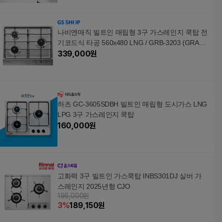
나비엔매직 빌트인 매립형 3구 가스레인지 쿡탑 전
기코드식 타공 560x480 LNG / GRB-3203 (GRAB3
22K)
339,000
원
하츠 GC-3605SDBH 빌트인 매립형 도시가스 LNG
LPG 3구 가스레인지 쿡탑
160,000
원
고화력 3구 빌트인 가스쿡탑 INBS301DJ 실버 가
스레인지 2025년형 CJO
195,000원
3
%
189,150
원