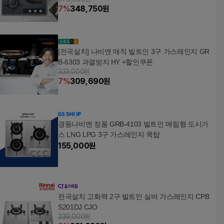
+할인쿠폰
7
%
348,750
원
[전국설치] 나비엔 매직 빌트인 3구 가스레인지 GR
B-6303 과열방지 HY +할인쿠폰
333,000원
7
%
309,690
원
경동나비엔 정품 GRB-4103 빌트인 매립형 도시가
스 LNG LPG 3구 가스레인지 쿡탑
155,000
원
전국설치 고화력 2구 빌트인 실버 가스레인지 CPB
S201DJ CJO
239,000원