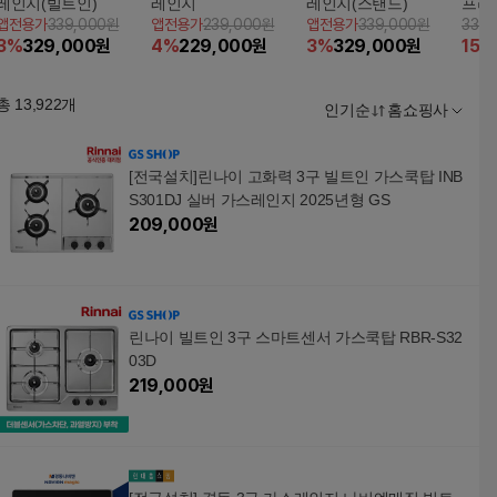
레인지(빌트인)
레인지
레인지(스탠드)
프리
앱전용가
339,000원
앱전용가
239,000원
앱전용가
339,000원
339
구 일
3
%
329,000
원
4
%
229,000
원
3
%
329,000
원
15
%
총
13,922
개
인기순
홈쇼핑사
[전국설치]린나이 고화력 3구 빌트인 가스쿡탑 INB
S301DJ 실버 가스레인지 2025년형 GS
209,000
원
린나이 빌트인 3구 스마트센서 가스쿡탑 RBR-S32
03D
219,000
원