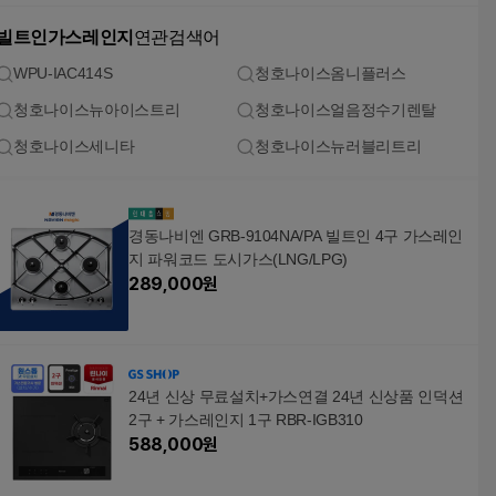
빌트인가스레인지
연관검색어
WPU-IAC414S
청호나이스옴니플러스
청호나이스뉴아이스트리
청호나이스얼음정수기렌탈
청호나이스세니타
청호나이스뉴러블리트리
경동나비엔 GRB-9104NA/PA 빌트인 4구 가스레인
지 파워코드 도시가스(LNG/LPG)
289,000
원
24년 신상 무료설치+가스연결 24년 신상품 인덕션
2구 + 가스레인지 1구 RBR-IGB310
588,000
원