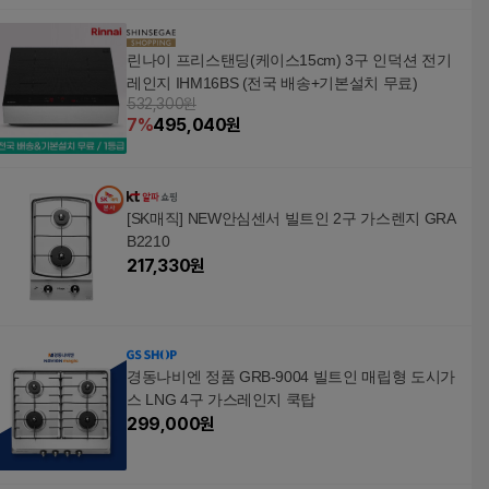
린나이 프리스탠딩(케이스15cm) 3구 인덕션 전기
레인지 IHM16BS (전국 배송+기본설치 무료)
532,300원
7
%
495,040
원
[SK매직] NEW안심센서 빌트인 2구 가스렌지 GRA
B2210
217,330
원
경동나비엔 정품 GRB-9004 빌트인 매립형 도시가
스 LNG 4구 가스레인지 쿡탑
299,000
원