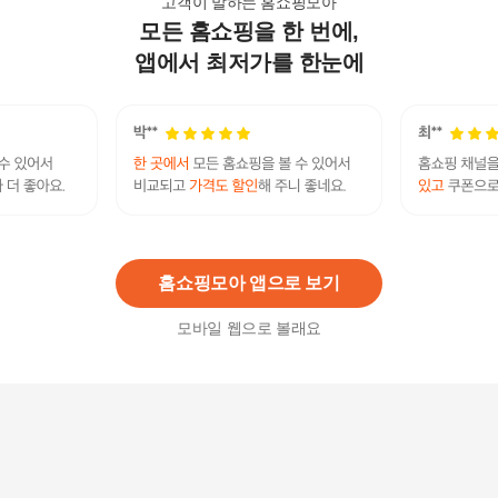
고객이 말하는 홈쇼핑모아
모든 홈쇼핑을 한 번에,
린나이 빌트인 3구 가스쿡탑 RBR-PF3001D (가스
렌지/가스레인지)
앱에서 최저가를 한눈에
469,000원
15
%
399,000
원
3구 빌트인 가스레인지 카라멜브라운 RBR-PF303
1BD 가스쿡탑 건전지타입
442,000
원
홈쇼핑모아 앱으로 보기
모바일 웹으로 볼래요
빌트인 전기레인지 2구 인덕션 WI-352G3S
222,900원
3
%
216,220
원