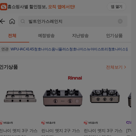
홈쇼핑사별 할인정보,
오직 앱에서만!
앱 열기
쇼핑
빌트인가스레인지
검색결과
전체
예정방송
지난방송
인기상품
연관
WPU-IAC414S
청호나이스옴니플러스
청호나이스뉴아이스트리
청호나이스얼음
인기상품
전체보기
린나이 엣지 3구 가스
린나이 엣지 2구 가스
린나이 엣지 3구 가스
[TV