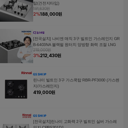
탑(건전지타입)
191,830원
2
%
188,000
원
[전국설치] 나비엔 매직 3구 빌트인 가스레인지 GR
B-6403NA 블랙펄 원터치 양방향 화력 조절 LNG
219,000원
3
%
212,430
원
린나이 빌트인 3구 가스쿡탑 RBR-PF3000 (가스렌
지/가스레인지)
419,000
원
[전국설치]린나이 고화력 2구 빌트인 실버 가스레
인지 CPBS201DJ