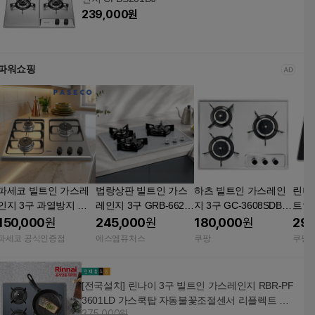
239,000
원
파워쇼핑
파세코 빌트인 가스레
법랑상판 빌트인 가스
하츠 빌트인 가스레인
린나
인지 3구 과열방지 안
레인지 3구 GRB-6623
지 3구 GC-3608SDBH
트인 
전센서 매립형 가스쿡
ND/PD 청소쉬운분리
N 독립형 그레이트 방
BR-
150,000
원
245,000
원
180,000
원
295
탑 LNG 실버 스틸
버너 타공560x480
문설치
설치
파세코 공식인증점
에스엠퓨처스
쿠팡
쿠팡
좋은
[전국설치] 린나이 3구 빌트인 가스레인지 RBR-PF
3601LD 가스쿡탑 자동불꽃조절센서 리플렉트 HY
375,000원