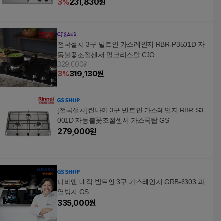
3
%
231,830
원
전국설치 3구 빌트인 가스레인지 RBR-P3501D 자
동불꽃조절센서 펄크리스탈 CJO
329,000원
3
%
319,130
원
[전국설치]린나이 3구 빌트인 가스레인지 RBR-S3
001D 자동불꽃조절센서 가스쿡탑 GS
279,000
원
나비엔 매직 빌트인 3구 가스레인지 GRB-6303 과
열방지 GS
335,000
원