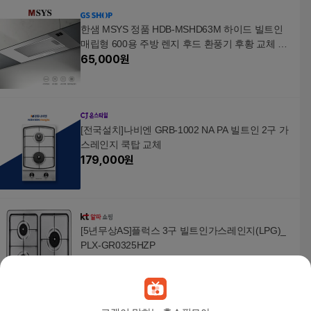
한샘 MSYS 정품 HDB-MSHD63M 하이드 빌트인
매립형 600용 주방 렌지 후드 환풍기 후황 교체 전
국설치
65,000
원
[전국설치]나비엔 GRB-1002 NA PA 빌트인 2구 가
스레인지 쿡탑 교체
179,000
원
[5년무상AS]플럭스 3구 빌트인가스레인지(LPG)_
PLX-GR0325HZP
209,000
원