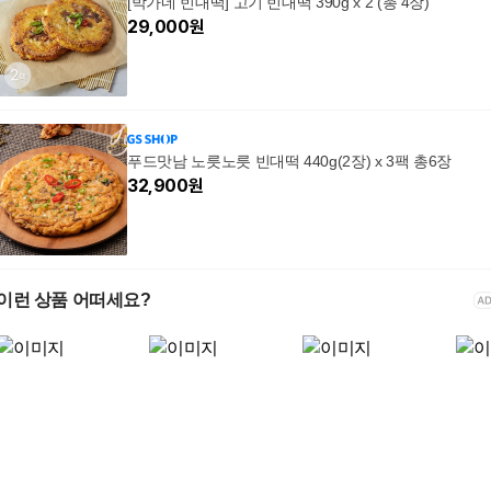
[박가네 빈대떡] 고기 빈대떡 390g x 2 (총 4장)
29,000
원
푸드맛남 노릇노릇 빈대떡 440g(2장) x 3팩 총6장
32,900
원
이런 상품 어떠세요?