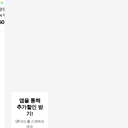
광명할머니빈대떡
원조광명할머니빈대떡
사옹원 알찬 녹두전 (1k
[자연맘스
녹두전 녹두 빈대
수제 한판섞어빈대떡,
g)
녹두 빈대떡 
00g, 3개
320g, 3개
개
500
원
23,500
원
7,980
원
14,140
앱을 통해
추가할인 받
기!
QR코드를 스캔해보
세요