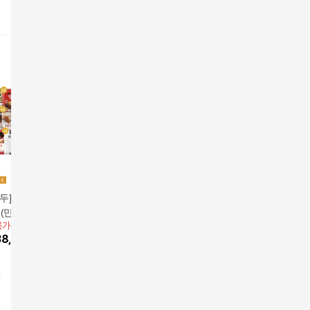
두] 명절팩키지 총
빽쿡 빽짜장 16봉 140g
비비고 통새우만두 200
[한국민속
 (만두7종 15팩+
4입 x 4개
g 4팩
키운 복(福
용가
39,900원
앱전용가
31,900원
한우사골곰탕2팩)
19,900
원
*8팩
59,900
38,900
원
7
%
29,667
원