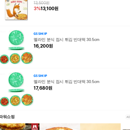
13,500원
3
%
13,100
원
멜라민 분식 접시 튀김 빈대떡 30.5cm
16,200
원
멜라민 분식 접시 튀김 빈대떡 30.5cm
17,680
원
파워쇼핑