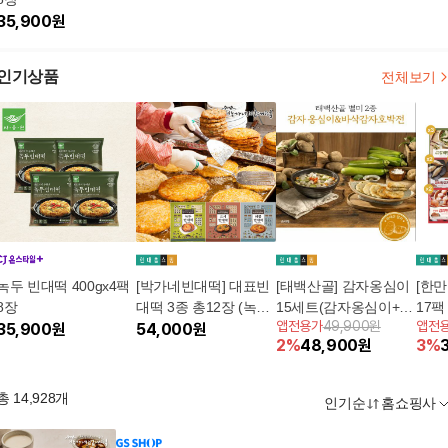
35,900
원
인기상품
전체보기
녹두 빈대떡 400gx4팩
[박가네빈대떡] 대표빈
[태백산골] 감자옹심이
[한만
8장
대떡 3종 총12장 (녹두
15세트(감자옹심이+옹
17팩
앱전용가
49,900원
앱전
35,900
원
4장+해물4장+고기4장)
54,000
원
심이소스) + 감자호박
횡성
2
%
48,900
원
3
%
전2팩
총
14,928
개
인기순
홈쇼핑사