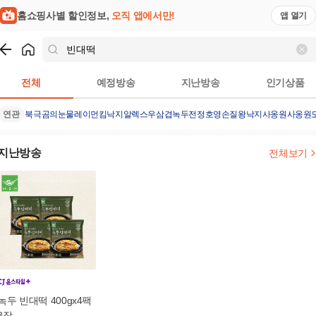
홈쇼핑사별 할인정보,
오직 앱에서만!
앱 열기
쇼핑
빈대떡
검색결과
전체
예정방송
지난방송
인기상품
연관
북극곰의눈물
레이먼킴낙지
알렉스우삼겹
녹두전
정호영손질왕낙지
사옹원
사옹원
지난방송
전체보기
녹두 빈대떡 400gx4팩
8장