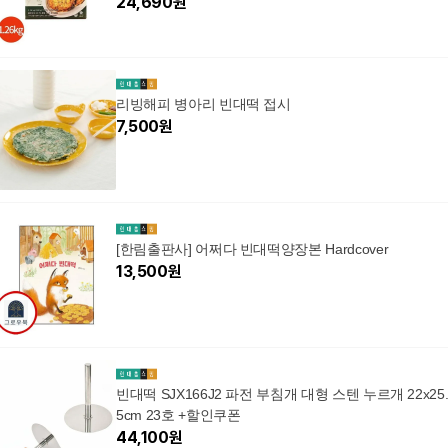
24,690
원
리빙해피 병아리 빈대떡 접시
7,500
원
[한림출판사] 어쩌다 빈대떡양장본 Hardcover
13,500
원
빈대떡 SJX166J2 파전 부침개 대형 스텐 누르개 22x25
5cm 23호 +할인쿠폰
44,100
원