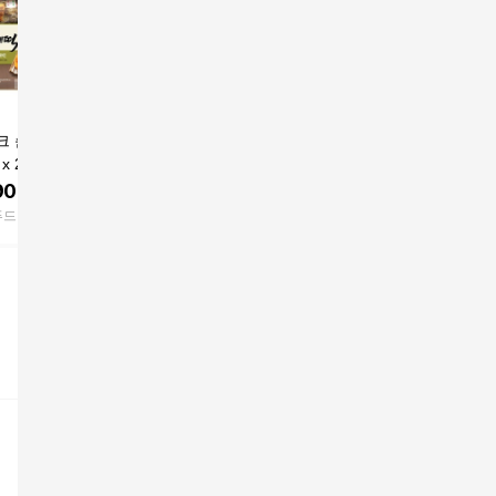
크 순희네 빈대떡
피코크 순희네 빈대떡
사옹원 부침명장 녹두
사옹원 부
g x 2팩 간편조리
400g x 3개
빈대떡 1box (400g x 1
빈대떡 40
전 부침개
2개)
900
원
21,800
원
99,800
원
8,900
푸드마켓
그린푸드마켓
잇츠딜리셔스