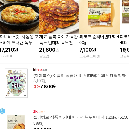
[마녀바스켓] 사옹원 고
재료 듬뿍 속이 가득찬
피코크 순희네빈대떡 4
피코
소하게 부쳐낸 녹두빈
녹두 빈대떡 녹두전 반
00g
400
대떡 400g x2팩
죽 1kg 1팩
녹두
17,210
원
21,800
원
7,100
원
19,
GSSHOP
팔도감
그린푸드마켓
그린
(제이북스) 이름이 궁금해 3 - 빈대떡은 왜 빈대떡일까
8,100원
3
%
7,860
원
셀러허브 식품 박가네 빈대떡 녹두빈대떡 1.26kg (5130
8883)