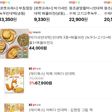
[로켓프레시] 부침명장
[로켓프레시] 박가네빈
원조광명할머니빈대떡
원조
녹두빈대떡(냉동)
대떡 해물파전(냉동), 2
수제 고기고추녹두빈
수제
60g, 1개
대떡, 315g, 3개
떡, 3
13,350
원
9,330
원
22,900
원
20,
[박가네빈대떡] 빈대떡 3종+해물파전 (녹두1+고기1+해
물1+해물파전1)
44,000
원
(제이북스) 빅북 어쩌다 빈대떡
70,000원
3
%
67,900
원
(제이북스) 어쩌다 빈대떡 - 김현정 그림 책