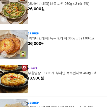
[박가네빈대떡] 해물 파전 260g x 2 (총 4장)
26,000
원
[박가네빈대떡] 녹두 빈대떡 360g x 3 (1.08Kg)
36,000
원
부침명장 고소하게 부쳐낸 녹두빈대떡 400g 2팩
18,900
원